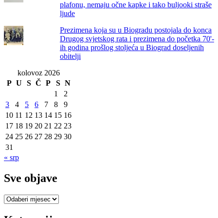
plafonu, nemaju očne kapke i tako buljooki straše
ljude
Prezimena koja su u Biogradu postojala do konca
Drugog svjetskog rata i prezimena do početka 70'-
ih godina prošlog stoljeća u Biograd doseljenih
obitelji
kolovoz 2026
P
U
S
Č
P
S
N
1
2
3
4
5
6
7
8
9
10
11
12
13
14
15
16
17
18
19
20
21
22
23
24
25
26
27
28
29
30
31
« srp
Sve objave
Sve
objave