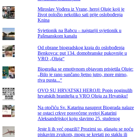
Miroslav Vođera iz Vrane, heroj Oluje koji je
život položio nekoliko sati prije oslobođenja
Knina
Svjetionik na Babcu – najstariji svjetionik u
Pašmanskom kanalu
Od obrane biogradskog kraja do oslobođenja
Benkovca: put 134. domobranske pukovnije u
VRO „Oluja“
Biograjka se emotivnom objavom prisjetila Oluje:
„Bilo je rano sunčano ljetno jutro, more mirno,
riva pusta...“
OVO SU HRVATSKI HEROJI: Popis poginulih
hrvatskih branitelja u VRO Oluja za Hrvatsku!
Na otočiću Sv. Katarina nasuprot Biograda nalaze
se ostaci crkve posvećene svetoj Katarini
Aleksandrijskoj koju slavimo 25. studenog
Jeste li ih već opazili? Prozirni su, glasaju se noću
piskavim zvukom, mogu se kretati po staklu ili