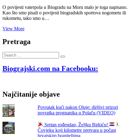
O povijesti vaterpola u Biogradu na Moru malo je toga napisano.
Kao što smo pisali o povijesti biogradskih sportova nogometu ili
rukometu, tako smo u…
Ive
View More
Labar
bio
Pretraga
je
među
Search
osnivačima
…
vaterpola
u
Biograjski.com na Facebooku:
Biogradu
na
Moru
Najčitanije objave
Povratak kući nakon Oluje: dirljivi prizori
povratka prognanika u Polaču (VIDEO)
Sretan rođendan, Željku Birkiću!
Čovjeku koji kilometre pretvara u počast
hrvatskim braniteljima