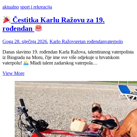
aktualno
sport i rekreacija
Čestitka Karlu Ražovu za 19.
rođendan
Goga
28. siječnja 2026.
Karlo Ražov
sretan rođendan
vaterpolo
Danas slavimo 19. rođendan Karla Ražova, talentiranog vaterpolista
iz Biograda na Moru, čije ime sve više odjekuje u hrvatskom
vaterpolu!
Mladi talent zadarskog vaterpola…
View More
Čestitka
Karlu
Ražovu
za
19.
rođendan