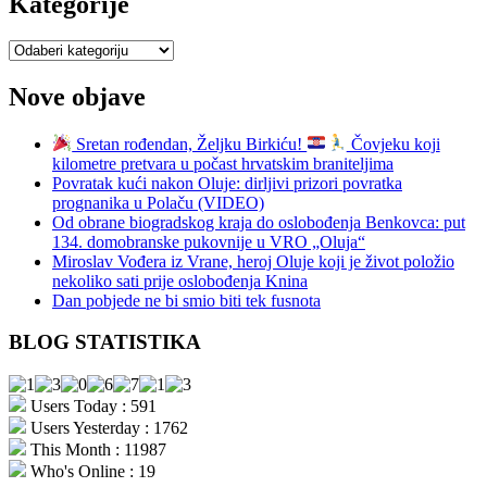
Kategorije
Kategorije
Nove objave
Sretan rođendan, Željku Birkiću!
Čovjeku koji
kilometre pretvara u počast hrvatskim braniteljima
Povratak kući nakon Oluje: dirljivi prizori povratka
prognanika u Polaču (VIDEO)
Od obrane biogradskog kraja do oslobođenja Benkovca: put
134. domobranske pukovnije u VRO „Oluja“
Miroslav Vođera iz Vrane, heroj Oluje koji je život položio
nekoliko sati prije oslobođenja Knina
Dan pobjede ne bi smio biti tek fusnota
BLOG STATISTIKA
Users Today : 591
Users Yesterday : 1762
This Month : 11987
Who's Online : 19