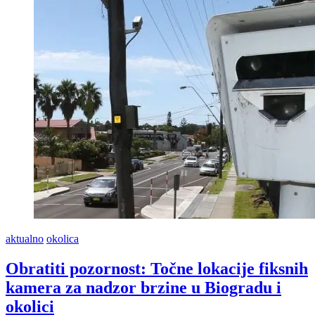
aktualno
okolica
Obratiti pozornost: Točne lokacije fiksnih
kamera za nadzor brzine u Biogradu i
okolici