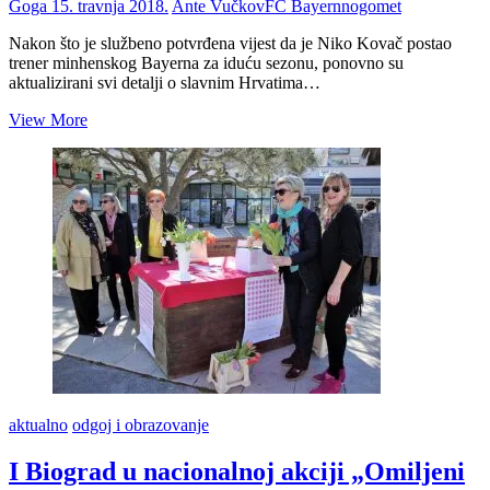
Goga
15. travnja 2018.
Ante Vučkov
FC Bayern
nogomet
Nakon što je službeno potvrđena vijest da je Niko Kovač postao
trener minhenskog Bayerna za iduću sezonu, ponovno su
aktualizirani svi detalji o slavnim Hrvatima…
Ante
View More
Vučkov
(1938.-2017.)
iz
Biograda
na
Moru,
prvi
hrvatski
igrač
koji
je
zaigrao
za
minhenskog
Bayerna
aktualno
odgoj i obrazovanje
I Biograd u nacionalnoj akciji „Omiljeni