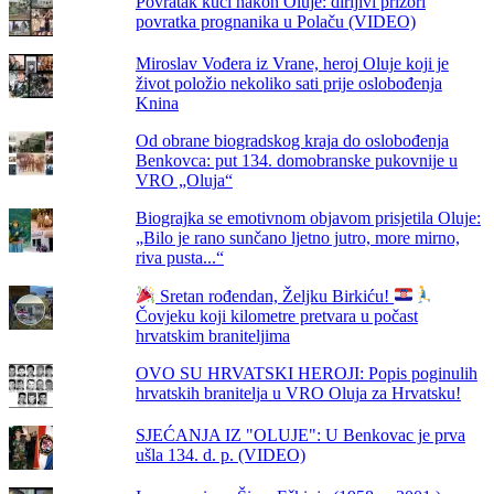
Povratak kući nakon Oluje: dirljivi prizori
povratka prognanika u Polaču (VIDEO)
Miroslav Vođera iz Vrane, heroj Oluje koji je
život položio nekoliko sati prije oslobođenja
Knina
Od obrane biogradskog kraja do oslobođenja
Benkovca: put 134. domobranske pukovnije u
VRO „Oluja“
Biograjka se emotivnom objavom prisjetila Oluje:
„Bilo je rano sunčano ljetno jutro, more mirno,
riva pusta...“
Sretan rođendan, Željku Birkiću!
Čovjeku koji kilometre pretvara u počast
hrvatskim braniteljima
OVO SU HRVATSKI HEROJI: Popis poginulih
hrvatskih branitelja u VRO Oluja za Hrvatsku!
SJEĆANJA IZ "OLUJE": U Benkovac je prva
ušla 134. d. p. (VIDEO)