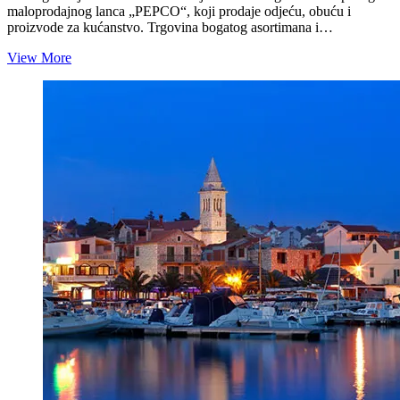
maloprodajnog lanca „PEPCO“, koji prodaje odjeću, obuću i
proizvode za kućanstvo. Trgovina bogatog asortimana i…
NOVO
View More
U
BIOGRADU:
U
Bure
Centru
otvoren
„Pepco“;
trgovina
bogatog
asortimana
i
niskih
cijena