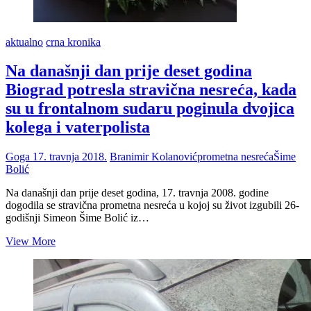
aktualno
crna kronika
Na današnji dan prije deset godina
Biograd potresla stravična nesreća, kada
su u frontalnom sudaru poginula dvojica
kolega i vaterpolista
Goga
17. travnja 2018.
Branimir Kolanović
prometna nesreća
Šime
Bolić
Na današnji dan prije deset godina, 17. travnja 2008. godine
dogodila se stravična prometna nesreća u kojoj su život izgubili 26-
godišnji Simeon Šime Bolić iz…
Na
View More
današnji
dan
prije
deset
godina