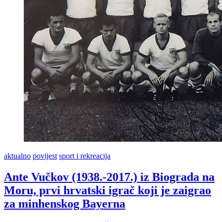
aktualno
povijest
sport i rekreacija
Ante Vučkov (1938.-2017.) iz Biograda na
Moru, prvi hrvatski igrač koji je zaigrao
za minhenskog Bayerna