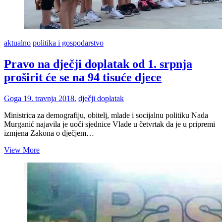
aktualno
politika i gospodarstvo
Pravo na dječji doplatak od 1. srpnja
proširit će se na 94 tisuće djece
Goga
19. travnja 2018.
dječji doplatak
Ministrica za demografiju, obitelj, mlade i socijalnu politiku Nada
Murganić najavila je uoči sjednice Vlade u četvrtak da je u pripremi
izmjena Zakona o dječjem…
Pravo
View More
na
dječji
doplatak
od
1.
srpnja
proširit
će