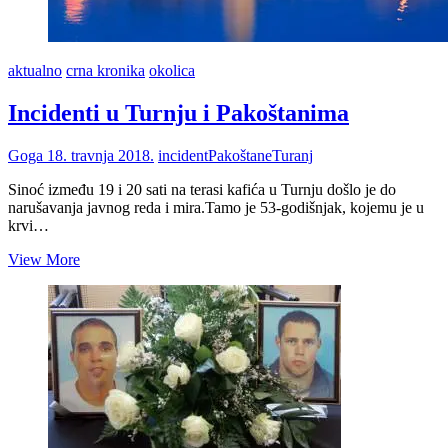
aktualno
crna kronika
okolica
Incidenti u Turnju i Pakoštanima
Goga
18. travnja 2018.
incident
Pakoštane
Turanj
Sinoć između 19 i 20 sati na terasi kafića u Turnju došlo je do
narušavanja javnog reda i mira.Tamo je 53-godišnjak, kojemu je u
krvi…
Incidenti
View More
u
Turnju
i
Pakoštanima