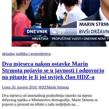
aktualno
politika i gospodarstvo
Dva mjeseca nakon ostavke Marin
Strmota pojavio se u javnosti i odgovorio
na pitanje je li još uvijek član HDZ-a
Goga
20. travnja 2018.
HDZ
Marin Strmota
Dva mjeseca od iznenadnog podnošenja ostavke na mjesto
državnog tajnika u Ministarstvu demografije, Marin Strmota se
pojavio u javnosti na tribini o radu nedjeljom na…