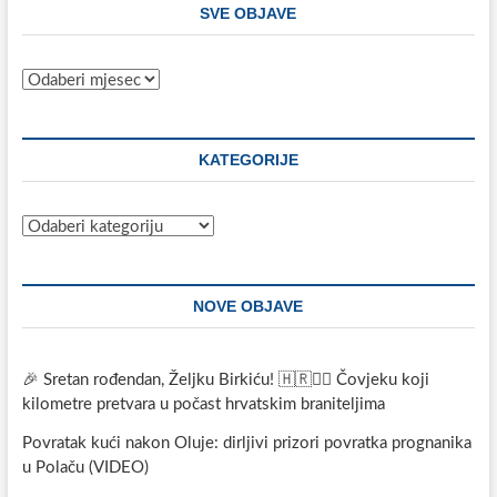
SVE OBJAVE
Sve
objave
KATEGORIJE
Kategorije
NOVE OBJAVE
🎉 Sretan rođendan, Željku Birkiću! 🇭🇷🏃‍♂️ Čovjeku koji
kilometre pretvara u počast hrvatskim braniteljima
Povratak kući nakon Oluje: dirljivi prizori povratka prognanika
u Polaču (VIDEO)