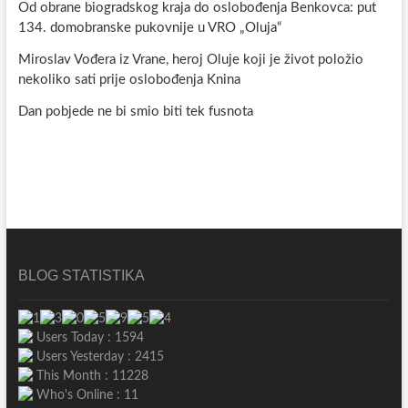
Od obrane biogradskog kraja do oslobođenja Benkovca: put
134. domobranske pukovnije u VRO „Oluja“
Miroslav Vođera iz Vrane, heroj Oluje koji je život položio
nekoliko sati prije oslobođenja Knina
Dan pobjede ne bi smio biti tek fusnota
BLOG STATISTIKA
Users Today : 1594
Users Yesterday : 2415
This Month : 11228
Who's Online : 11