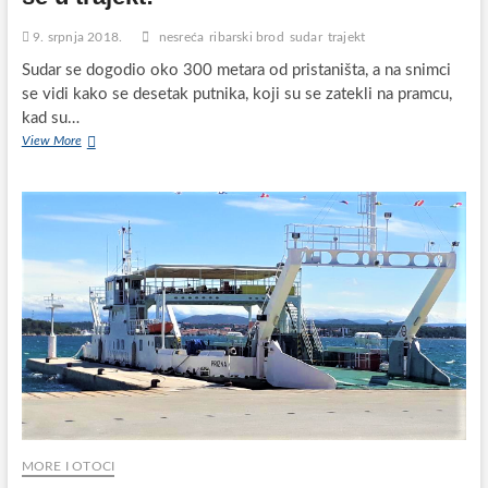
9. srpnja 2018.
nesreća
ribarski brod
sudar
trajekt
Sudar se dogodio oko 300 metara od pristaništa, a na snimci
se vidi kako se desetak putnika, koji su se zatekli na pramcu,
kad su…
Drama
View More
u
Biogradu:
Ribarski
brod
zabio
se
u
trajekt!
MORE I OTOCI