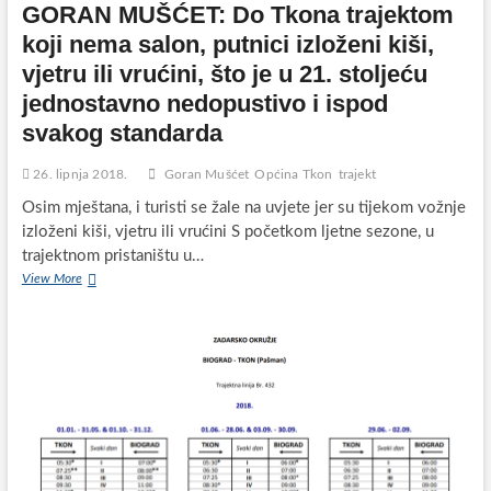
GORAN MUŠĆET: Do Tkona trajektom
koji nema salon, putnici izloženi kiši,
vjetru ili vrućini, što je u 21. stoljeću
jednostavno nedopustivo i ispod
svakog standarda
26. lipnja 2018.
Goran Mušćet
Općina Tkon
trajekt
Osim mještana, i turisti se žale na uvjete jer su tijekom vožnje
izloženi kiši, vjetru ili vrućini S početkom ljetne sezone, u
trajektnom pristaništu u…
GORAN
View More
MUŠĆET:
Do
Tkona
trajektom
koji
nema
salon,
putnici
izloženi
kiši,