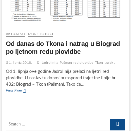
vjetru
ili
vrućini,
što
je
u
21.
AKTUALNO
MORE I OTOCI
stoljeću
Od danas do Tkona i natrag u Biograd
jednostavno
nedopustivo
po ljetnom redu plovidbe
i
ispod
1. lipnja 2018.
Jadrolinija
Pašman
red plovidbe
Tkon
trajekt
svakog
standarda
Od 1. lipnja ove godine Jadrolinija prelazi na ljetni red
plovidbe. U nastavku donosim raspored trajektne linije br.
432: Biograd – Tkon (Pašman). Tako će…
Od
View More
danas
do
Tkona
i
natrag
Search
u
Biograd
…