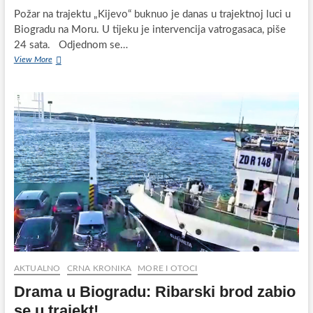
Požar na trajektu „Kijevo“ buknuo je danas u trajektnoj luci u
Biogradu na Moru. U tijeku je intervencija vatrogasaca, piše
24 sata. Odjednom se…
U
View More
trajektnoj
luci
u
Biogradu
na
Moru
požar
na
trajektu
„Kijevo“!
AKTUALNO
CRNA KRONIKA
MORE I OTOCI
Drama u Biogradu: Ribarski brod zabio
se u trajekt!