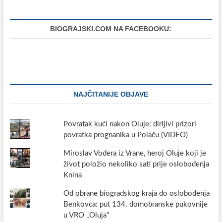
po
ljetnom
redu
BIOGRAJSKI.COM NA FACEBOOKU:
plovidbe
NAJČITANIJE OBJAVE
Povratak kući nakon Oluje: dirljivi prizori
povratka prognanika u Polaču (VIDEO)
Miroslav Vođera iz Vrane, heroj Oluje koji je
život položio nekoliko sati prije oslobođenja
Knina
Od obrane biogradskog kraja do oslobođenja
Benkovca: put 134. domobranske pukovnije
u VRO „Oluja“