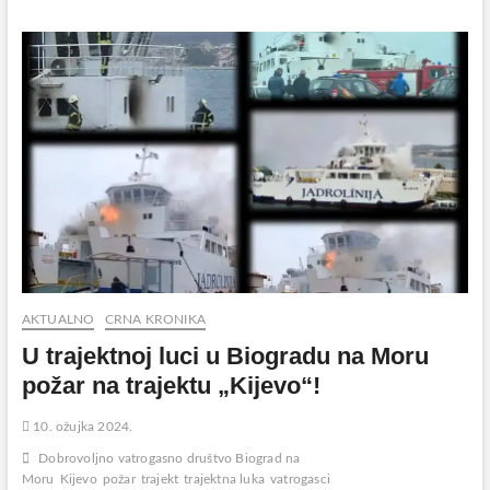
na
trajektu
„Kijevo“
je
tehnički
kvar
na
elektro-
instalacijama
AKTUALNO
CRNA KRONIKA
U trajektnoj luci u Biogradu na Moru
požar na trajektu „Kijevo“!
10. ožujka 2024.
Dobrovoljno vatrogasno društvo Biograd na
Moru
Kijevo
požar
trajekt
trajektna luka
vatrogasci