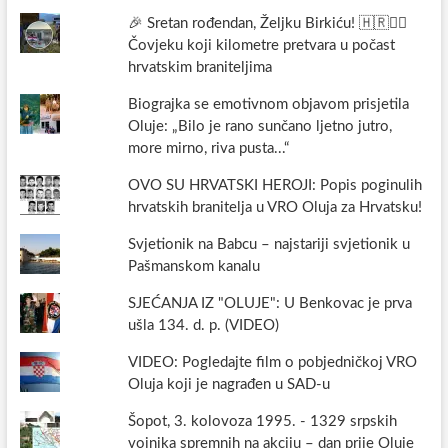
🎉 Sretan rođendan, Željku Birkiću! 🇭🇷🏃‍♂️
Čovjeku koji kilometre pretvara u počast
hrvatskim braniteljima
Biograjka se emotivnom objavom prisjetila
Oluje: „Bilo je rano sunčano ljetno jutro,
more mirno, riva pusta...“
OVO SU HRVATSKI HEROJI: Popis poginulih
hrvatskih branitelja u VRO Oluja za Hrvatsku!
Svjetionik na Babcu – najstariji svjetionik u
Pašmanskom kanalu
SJEĆANJA IZ "OLUJE": U Benkovac je prva
ušla 134. d. p. (VIDEO)
VIDEO: Pogledajte film o pobjedničkoj VRO
Oluja koji je nagrađen u SAD-u
Šopot, 3. kolovoza 1995. - 1329 srpskih
vojnika spremnih na akciju – dan prije Oluje