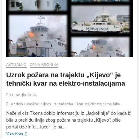
AKTUALNO
CRNA KRONIKA
Uzrok požara na trajektu „Kijevo“ je
tehnički kvar na elektro-instalacijama
11. ožujka 2024.
Anđelo Palaškov
Kijevo
PU zadarska
Tkon
trajekt
trajektna luka
Načelnik iz Tkona dobio informaciju iz „Jadrolinije“ do kada bi
bila u prekidu linija zbog požara na trajektu „Kijevo“, piše
portal 057info.. Jučer je na…
Uzrok
View More
požara