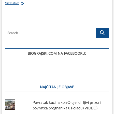
GORAN
View More
MUŠĆET:
Do
Tkona
trajektom
koji
Search
nema
salon,
…
putnici
izloženi
kiši,
BIOGRAJSKI.COM NA FACEBOOKU:
vjetru
ili
vrućini,
što
je
u
21.
stoljeću
NAJČITANIJE OBJAVE
jednostavno
nedopustivo
i
Povratak kući nakon Oluje: dirljivi prizori
ispod
povratka prognanika u Polaču (VIDEO)
svakog
standarda