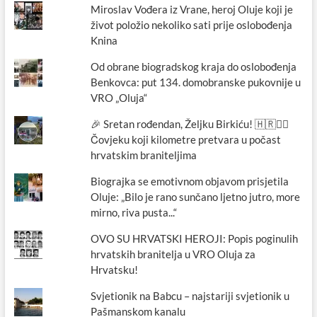
Miroslav Vođera iz Vrane, heroj Oluje koji je
život položio nekoliko sati prije oslobođenja
Knina
Od obrane biogradskog kraja do oslobođenja
Benkovca: put 134. domobranske pukovnije u
VRO „Oluja“
🎉 Sretan rođendan, Željku Birkiću! 🇭🇷🏃‍♂️
Čovjeku koji kilometre pretvara u počast
hrvatskim braniteljima
Biograjka se emotivnom objavom prisjetila
Oluje: „Bilo je rano sunčano ljetno jutro, more
mirno, riva pusta...“
OVO SU HRVATSKI HEROJI: Popis poginulih
hrvatskih branitelja u VRO Oluja za
Hrvatsku!
Svjetionik na Babcu – najstariji svjetionik u
Pašmanskom kanalu