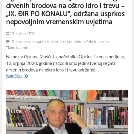
drvenih brodova na oštro idro i trevu –
„IX. ĐIR PO KONALU“, održana usprkos
nepovoljnim vremenskim uvjetima
13. srpnja 2020.
Đir po konalu
Goran Mušćet
klapa Munita
načelnik
Općina
Tkon
Ugrinić
Na poziv Gorana Mušćeta, načelnika Općine Tkon, u nedjelju,
12. srpnja 2020. godine nazočili smo jedinstvenoj regati
drvenih brodova na oštro idro i trevu održanoj…
Ugrinić
View More
jači
od
bure:
Jedinstvena
regata
drvenih
brodova
na
oštro
idro