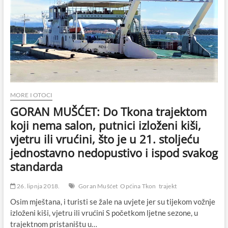
mještanima
o
nizu
mjera
koje
donosi
MORE I OTOCI
GORAN MUŠĆET: Do Tkona trajektom
koji nema salon, putnici izloženi kiši,
vjetru ili vrućini, što je u 21. stoljeću
jednostavno nedopustivo i ispod svakog
standarda
26. lipnja 2018.
Goran Mušćet
Općina Tkon
trajekt
Osim mještana, i turisti se žale na uvjete jer su tijekom vožnje
izloženi kiši, vjetru ili vrućini S početkom ljetne sezone, u
trajektnom pristaništu u…