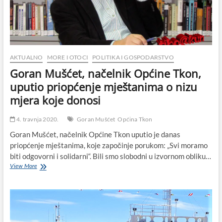
i
trevu
–
„IX.
ĐIR
PO
KONALU“,
AKTUALNO
MORE I OTOCI
POLITIKA I GOSPODARSTVO
održana
Goran Mušćet, načelnik Općine Tkon,
usprkos
nepovoljnim
uputio priopćenje mještanima o nizu
vremenskim
mjera koje donosi
uvjetima
4. travnja 2020.
Goran Mušćet
Općina Tkon
Goran Mušćet, načelnik Općine Tkon uputio je danas
priopćenje mještanima, koje započinje porukom: „Svi moramo
biti odgovorni i solidarni“. Bili smo slobodni u izvornom obliku…
Goran
View More
Mušćet,
načelnik
Općine
Tkon,
uputio
priopćenje