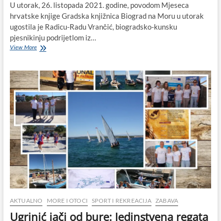
U utorak, 26. listopada 2021. godine, povodom Mjeseca
hrvatske knjige Gradska knjižnica Biograd na Moru u utorak
ugostila je Radicu-Radu Vrančić, biogradsko-kunsku
pjesnikinju podrijetlom iz…
Radica-
View More
Rada
Vrančić
u
biogradskoj
knjižnici
promovirala
svoju
novu
knjigu
i
predstavila
svoj
neumoran
rad
u
očuvanju
kulturne
AKTUALNO
MORE I OTOCI
SPORT I REKREACIJA
ZABAVA
baštine
Ugrinić jači od bure: Jedinstvena regata