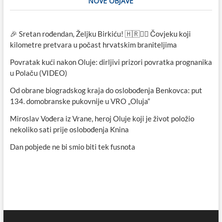
NOVE OBJAVE
🎉 Sretan rođendan, Željku Birkiću! 🇭🇷🏃‍♂️ Čovjeku koji
kilometre pretvara u počast hrvatskim braniteljima
Povratak kući nakon Oluje: dirljivi prizori povratka prognanika
u Polaču (VIDEO)
Od obrane biogradskog kraja do oslobođenja Benkovca: put
134. domobranske pukovnije u VRO „Oluja“
Miroslav Vođera iz Vrane, heroj Oluje koji je život položio
nekoliko sati prije oslobođenja Knina
Dan pobjede ne bi smio biti tek fusnota