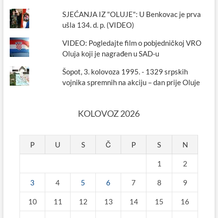
SJEĆANJA IZ "OLUJE": U Benkovac je prva
ušla 134. d. p. (VIDEO)
VIDEO: Pogledajte film o pobjedničkoj VRO
Oluja koji je nagrađen u SAD-u
Šopot, 3. kolovoza 1995. - 1329 srpskih
vojnika spremnih na akciju – dan prije Oluje
KOLOVOZ 2026
P
U
S
Č
P
S
N
1
2
3
4
5
6
7
8
9
10
11
12
13
14
15
16