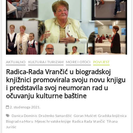
AKTUALNO
KULTURA I TURIZAM
MORE I OTOCI
POVIJEST
Radica-Rada Vrančić u biogradskoj
knjižnici promovirala svoju novu knjigu
i predstavila svoj neumoran rad u
očuvanju kulturne baštine
2. studenoga 2021.
Danica Dominis
Draženko Samardžić
Goran Mušćet
Gradska knjižnica
Biograd na Moru
Mjesec hrvatske knjige
Radica Rada Vrančić
Tihana
Jurišić