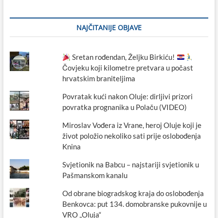
NAJČITANIJE OBJAVE
Sretan rođendan, Željku Birkiću!
Čovjeku koji kilometre pretvara u počast
hrvatskim braniteljima
Povratak kući nakon Oluje: dirljivi prizori
povratka prognanika u Polaču (VIDEO)
Miroslav Vođera iz Vrane, heroj Oluje koji je
život položio nekoliko sati prije oslobođenja
Knina
Svjetionik na Babcu – najstariji svjetionik u
Pašmanskom kanalu
Od obrane biogradskog kraja do oslobođenja
Benkovca: put 134. domobranske pukovnije u
VRO „Oluja“