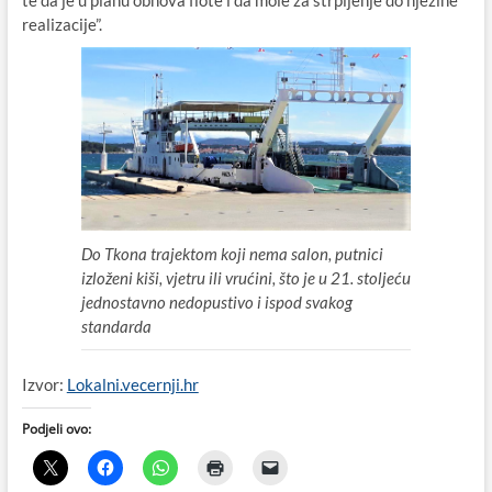
te da je u planu obnova flote i da mole za strpljenje do njezine
realizacije”.
Do Tkona trajektom koji nema salon, putnici
izloženi kiši, vjetru ili vrućini, što je u 21. stoljeću
jednostavno nedopustivo i ispod svakog
standarda
Izvor:
Lokalni.vecernji.hr
Podjeli ovo: