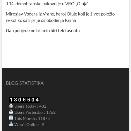
134. domobranske pukovnije u VRO „Oluja“
Miroslav Vođera iz Vrane, heroj Oluje koji je život položio
nekoliko sati prije oslobođenja Knina
Dan pobjede ne bi smio biti tek fusnota
BLOG STATISTIKA
Users Today : 482
Users Yesterday : 1762
This Month : 11878
Who's Online : 9