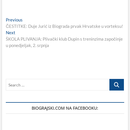
Navigacija
Previous
Previous
post:
ČESTITKE: Duje Jurić iz Biograda prvak Hrvatske u vorteksu!
objava
Next
Next
post:
ŠKOLA PLIVANJA: Plivački klub Dupin s treninzima započinje
u ponedjeljak, 2. srpnja
Search
…
BIOGRAJSKI.COM NA FACEBOOKU: