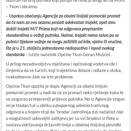
obzirom na broj putnika koji putuju na relaciji Biograd na Moru
– Tkon i obratno.
–
Usprkos obećanju Agencije za obalni linijski pomorski promet
da će nam za ovu sezonu poslati adekvatan trajekt, opet smo
dobili trajekt M/T Prizna koji ne odgovara propisanim
standardima o vožnji putnika. Naime, trajekt nema salon pa se
putnici tijekom vožnje ne mogu zaštititi od kiše, vjetra ili vrućine,
što je u 21. stoljeću jednostavno nedopustivo i ispod svakog
standarda
– ističe načelnik Općine Tkon Goran Mušćet.
U prilog nezadovoljstvu mještana i općinskog vodstva ide i
činjenica da se turisti, koji trajektima dolaze i odlaze s otoka,
svakodnevno žale na iste probleme.
Općina Tkon uputila je dopis Agenciji za obalni linijski
pomorski promet u nadi da će se pronaći neko rješenje kako bi
se osigurao primjereniji prijevoz putnika. No iz Agencije stigao
im je hladan tuš u obliku suhoparnog administrativnog
odgovora u kojem stoji da “brodar Jadrolinija d.d. nažalost nije
u mogućnosti udovoljiti zahtjevu jer su svi brodovi iz flote u
sustavu održavanja državnih linija u obalnoj linijskoj plovidbi