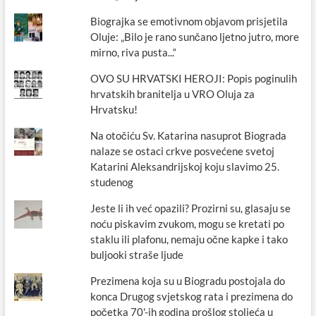
Biograjka se emotivnom objavom prisjetila
Oluje: „Bilo je rano sunčano ljetno jutro, more
mirno, riva pusta...“
OVO SU HRVATSKI HEROJI: Popis poginulih
hrvatskih branitelja u VRO Oluja za
Hrvatsku!
Na otočiću Sv. Katarina nasuprot Biograda
nalaze se ostaci crkve posvećene svetoj
Katarini Aleksandrijskoj koju slavimo 25.
studenog
Jeste li ih već opazili? Prozirni su, glasaju se
noću piskavim zvukom, mogu se kretati po
staklu ili plafonu, nemaju očne kapke i tako
buljooki straše ljude
Prezimena koja su u Biogradu postojala do
konca Drugog svjetskog rata i prezimena do
početka 70'-ih godina prošlog stoljeća u