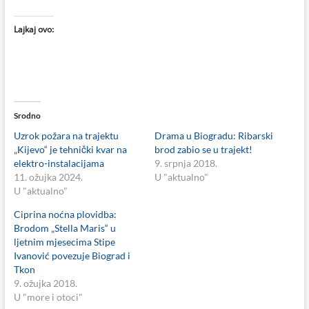
Lajkaj ovo:
Srodno
Uzrok požara na trajektu
Drama u Biogradu: Ribarski
„Kijevo“ je tehnički kvar na
brod zabio se u trajekt!
elektro-instalacijama
9. srpnja 2018.
11. ožujka 2024.
U "aktualno"
U "aktualno"
Ciprina noćna plovidba:
Brodom „Stella Maris“ u
ljetnim mjesecima Stipe
Ivanović povezuje Biograd i
Tkon
9. ožujka 2018.
U "more i otoci"