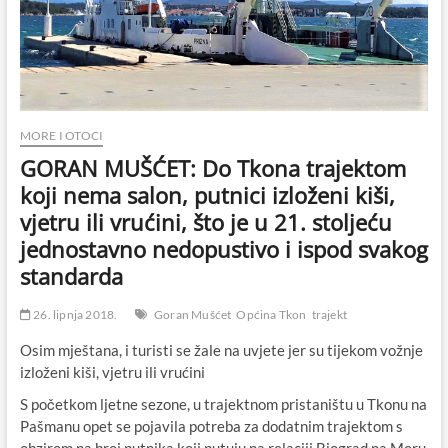
MORE I OTOCI
GORAN MUŠĆET: Do Tkona trajektom
koji nema salon, putnici izloženi kiši,
vjetru ili vrućini, što je u 21. stoljeću
jednostavno nedopustivo i ispod svakog
standarda
26. lipnja 2018.
Goran Mušćet
Općina Tkon
trajekt
Osim mještana, i turisti se žale na uvjete jer su tijekom vožnje
izloženi kiši, vjetru ili vrućini
S početkom ljetne sezone, u trajektnom pristaništu u Tkonu na
Pašmanu opet se pojavila potreba za dodatnim trajektom s