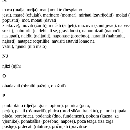
maća (malja, mrlja), manjamukte (besplatno
jesti), marač (ožujak), marinero (mornar), miritati (zavrijediti), molati (
popustiti), mot, motati (davati
znakove), moviti (žuriti), mučati (šutjeti), muzuvir (smutljivac), nabasat
sresti), nabubriti (nadebljati se, gravidnost), nabunbizati (namočiti,
nasupati), naiditi (naljutiti), naponase (posebno), naraniti (nahraniti,
najesti), natapac (otprilike, navisiti (staviti lonac na
vatru), njanci (niti malo)
NJ
njizi (njih)
O
obadavati (obratiti pažnju, opažati)
P
panbiokino (dječja igra s loptom), pernica (pero,
perje), petati (ošamariti), pinica (brod sličan trajektu), plaurita (upala
pluća, porebrica), podanak (dno, fundament), pokora (kazna, za
vjernike), ponabaška (posebno, napose), poza tezga (iza toga,
poslije), prdecati (ritati se), pričinjati (praviti se