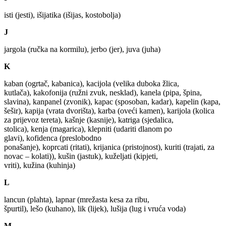
isti (jesti), išijatika (išijas, kostobolja)
J
jargola (ručka na kormilu), jerbo (jer), juva (juha)
K
kaban (ogrtač, kabanica), kacijola (velika duboka žlica,
kutlača), kakofonija (ružni zvuk, nesklad), kanela (pipa, špina,
slavina), kanpanel (zvonik), kapac (sposoban, kadar), kapelin (kapa,
šešir), kapija (vrata dvorišta), karba (oveći kamen), karijola (kolica
za prijevoz tereta), kašnje (kasnije), katriga (sjedalica,
stolica), kenja (magarica), klepniti (udariti dlanom po
glavi), kofidenca (preslobodno
ponašanje), koprcati (ritati), krijanica (pristojnost), kuriti (trajati, za
novac – kolati)), kušin (jastuk), kuželjati (kipjeti,
vriti), kužina (kuhinja)
L
lancun (plahta), lapnar (mrežasta kesa za ribu,
špurtil), lešo (kuhano), lik (lijek), lušija (lug i vruća voda)
M