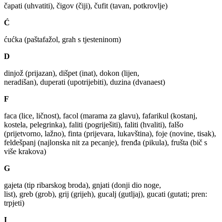
čapati (uhvatiti), čigov (čiji), čufit (tavan, potkrovlje)
Ć
ćućka (paštafažol, grah s tjesteninom)
D
dinjož (prijazan), dišpet (inat), dokon (lijen,
neradišan), duperati (upotrijebiti), duzina (dvanaest)
F
faca (lice, ličnost), facol (marama za glavu), fafarikul (kostanj,
kostela, pelegrinka), faliti (pogriješiti), faliti (hvaliti), falšo
(prijetvorno, lažno), finta (prijevara, lukavština), foje (novine, tisak),
feldešpanj (najlonska nit za pecanje), frenđa (pikula), frušta (bič s
više krakova)
G
gajeta (tip ribarskog broda), gnjati (donji dio noge,
list), greb (grob), grij (grijeh), gucalj (gutljaj), gucati (gutati; pren:
trpjeti)
I