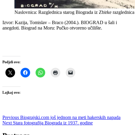
Naslovnica: Razglednica starog Biograda iz Zbirke razgledni
Izvor: Kazija, Tomislav – Braco (2004.). BIOGRAD u šali i
anegdoti. Biograd na Moru: Pučko otvoreno učilište.
Podjeli ovo:
Lajkaj ovo:
Navigacija
Previous
Previous
Biograjski.com još jednom na meti hakerskih napada
Next
post:
Next
Stara fotografija Biograda iz 1937. godine
objava
post: