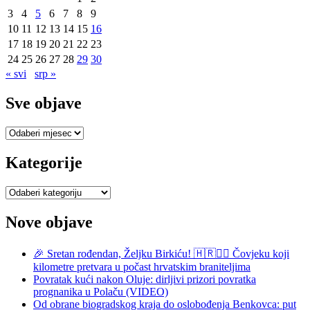
3
4
5
6
7
8
9
10
11
12
13
14
15
16
17
18
19
20
21
22
23
24
25
26
27
28
29
30
« svi
srp »
Sve objave
Sve
objave
Kategorije
Kategorije
Nove objave
🎉 Sretan rođendan, Željku Birkiću! 🇭🇷🏃‍♂️ Čovjeku koji
kilometre pretvara u počast hrvatskim braniteljima
Povratak kući nakon Oluje: dirljivi prizori povratka
prognanika u Polaču (VIDEO)
Od obrane biogradskog kraja do oslobođenja Benkovca: put