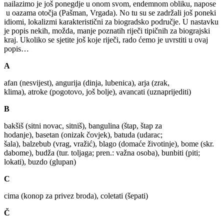
nailazimo je još ponegdje u onom svom, endemnom obliku, napose
u oazama otočja (Pašman, Vrgada). No tu su se zadržali još poneki
idiomi, lokalizmi karakteristični za biogradsko područje. U nastavku
je popis nekih, možda, manje poznatih riječi tipičnih za biograjski
kraj. Ukoliko se sjetite još koje riječi, rado ćemo je uvrstiti u ovaj
popis…
A
afan (nesvijest), angurija (dinja, lubenica), arja (zrak,
klima), atroke (pogotovo, još bolje), avancati (uznaprijediti)
B
bakšiš (sitni novac, sitniš), bangulina (štap, štap za
hodanje), basetan (onizak čovjek), batuda (udarac;
šala), balzebub (vrag, vražić), blago (domaće životinje), bome (skr.
dabome), budža (tur. toljaga; pren.: važna osoba), bunbiti (piti;
lokati), buzdo (glupan)
C
cima (konop za privez broda), coletati (šepati)
Č