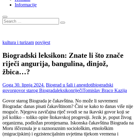
Informacije
Search
…
kultura i turizam
povijest
Biogradski leksikon: Znate li što znače
riječi angurija, bangulina, dinjož,
žbica…?
Goga
30. lipnja 2024.
Biograd u šali i anegdoti
biogradski
govor
govor starog Biograda
leksikon
riječi
Tomislav Braco Kazija
Govor starog Biograda je čakavština. No može li suvremeni
Biogradac danas pisati čakavštinom? Čini se kako to danas više nije
moguće. Njegova zavičajna riječ svodi se na ikavski govor koji se
još koliko – toliko opire štokavskoj progresiji. Jezik je, poput živog
organizma, podložan promjenama. Iskonska čakavština Biograda na
Moru iščeznula je u raznoraznim sociološkim, etnološkim
(migracijskim) i egzistencijalnim uvjetima tijekom vremena i