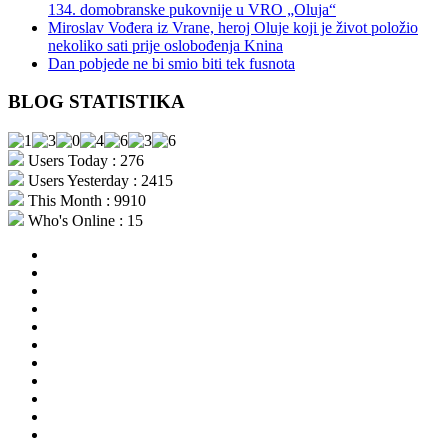
134. domobranske pukovnije u VRO „Oluja“
Miroslav Vođera iz Vrane, heroj Oluje koji je život položio
nekoliko sati prije oslobođenja Knina
Dan pobjede ne bi smio biti tek fusnota
BLOG STATISTIKA
Users Today : 276
Users Yesterday : 2415
This Month : 9910
Who's Online : 15
aktualno
povijest
kultura
i
politika
turizam
i
more
gospodarstvo
i
sport
otoci
i
okolica
rekreacija
odgoj
i
zabava
obrazovanje
recepti
Ciprine