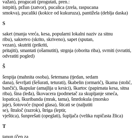
važan), progucati (progutati, pren.:
istrpiti), pržun (zatvor), pucalica (zrela, raspucana
smokva), pucaliki (kokice od kukuruza), pantižela (deblja daska)
S
saket (manja vreća, kesa, popularni lokalni naziv za sitnu
ribu), sakretvo (skrito, skriveno), sapet (sputan,
vezan), skutriti (prikriti,
pritajiti), smantati (ošamutiti), strgnja (oborita riba), svrniti (svratiti,
odvratiti pogled)
Š
šenpija (mahnita osoba), šetemana (tjedan, sedam
dana), ševrljati (šešurati, teturati), škabelin (ormarić), škama (stolić,
bančić), škapular (amajlija u kesici), škartoc (papirnata kesa, sitna
riba), šina (leđa), škovacera (podmetač za skupljanje smeća,
lopatica), škuribanda (mrak, tama), šmrdokula (morsko
jaje), šotovoće (ispod glasa), šticati se (naljutiti
se), štraloč (razrok), štriga (leptir,
vještica), šunprešati (opeglati), šupljača (velika rupičasta žlica)
T
tapun (čep za