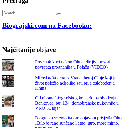
Pretraga
Search
…
Biograjski.com na Facebooku:
Najčitanije objave
Povratak kući nakon Oluje: dirljivi prizori
povratka prognanika u Polaču (VIDEO)
Miroslav Vođera iz Vrane, heroj Oluje koji je
život položio nekoliko sati prije oslobođenja
Knina
Od obrane biogradskog kraja do oslobođenja
Benkovca: put 134. domobranske pukovnije u
VRO „Oluja“
Biograjka se emotivnom objavom prisjetila Oluje:
„Bilo je rano sunčano ljetno jutro, more mirno,