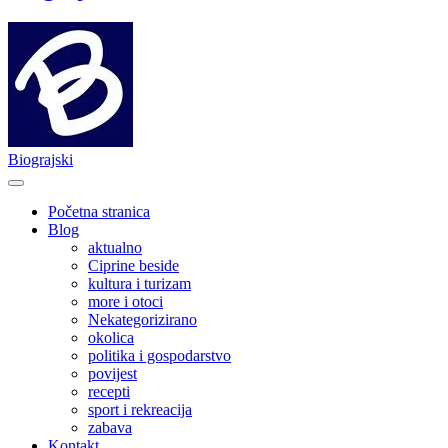
Biograjski
Početna stranica
Blog
aktualno
Ciprine beside
kultura i turizam
more i otoci
Nekategorizirano
okolica
politika i gospodarstvo
povijest
recepti
sport i rekreacija
zabava
Kontakt