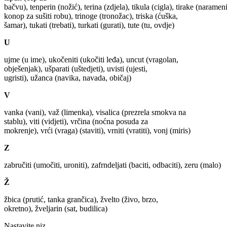
bačvu), tenperin (nožić), terina (zdjela), tikula (cigla), tirake (naramen
konop za sušiti robu), trinoge (tronožac), triska (ćuška,
šamar), tukati (trebati), turkati (gurati), tute (tu, ovdje)
U
ujme (u ime), ukočeniti (ukočiti leđa), uncut (vragolan,
obješenjak), ušparati (uštedjeti), uvisti (ujesti,
ugristi), užanca (navika, navada, običaj)
V
vanka (vani), važ (limenka), visalica (prezrela smokva na
stablu), viti (vidjeti), vrčina (noćna posuda za
mokrenje), vrći (vraga) (staviti), vrniti (vratiti), vonj (miris)
Z
zabručiti (umočiti, uroniti), zafrndeljati (baciti, odbaciti), zeru (malo)
Ž
žbica (prutić, tanka grančica), žvelto (živo, brzo,
okretno), žveljarin (sat, budilica)
Nastavite niz…