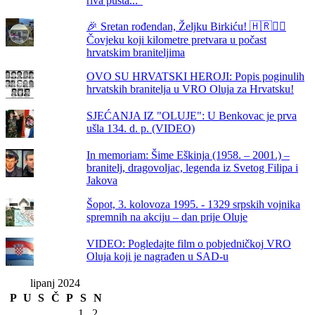
riva pusta...“
🎉 Sretan rođendan, Željku Birkiću! 🇭🇷🏃‍♂️
Čovjeku koji kilometre pretvara u počast
hrvatskim braniteljima
OVO SU HRVATSKI HEROJI: Popis poginulih
hrvatskih branitelja u VRO Oluja za Hrvatsku!
SJEĆANJA IZ "OLUJE": U Benkovac je prva
ušla 134. d. p. (VIDEO)
In memoriam: Šime Eškinja (1958. – 2001.) –
branitelj, dragovoljac, legenda iz Svetog Filipa i
Jakova
Šopot, 3. kolovoza 1995. - 1329 srpskih vojnika
spremnih na akciju – dan prije Oluje
VIDEO: Pogledajte film o pobjedničkoj VRO
Oluja koji je nagrađen u SAD-u
lipanj 2024
P
U
S
Č
P
S
N
1
2