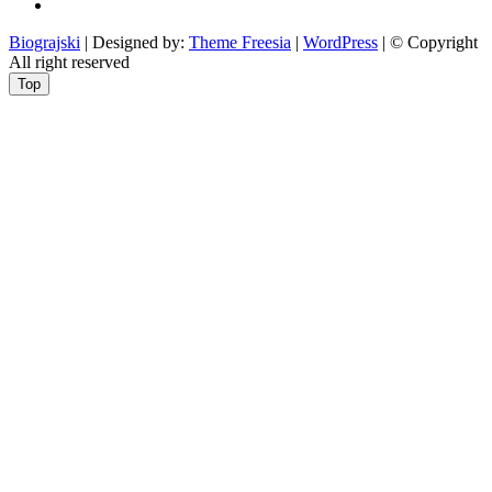
beside
Nekategorizirano
Biograjski
| Designed by:
Theme Freesia
|
WordPress
| © Copyright
All right reserved
Top