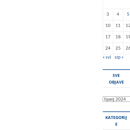
3
4
5
10
11
1
17
18
1
24
25
2
« svi
srp »
SVE
OBJAVE
Sve
objave
KATEGORIJ
E