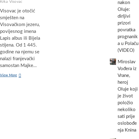
Krka
Visovac
nakon
Oluje:
Visovac je otočić
dirljivi
smješten na
prizori
Visovačkom jezeru,
povratka
povijesnog imena
prognanik
Lapis albus ili Bijela
a u Polaču
stijena. Od 1 445.
(VIDEO)
godine na njemu se
nalazi franjevački
Miroslav
samostan Majke…
Vođera iz
Visovac,
View More
Vrane,
zelena
heroj
oaza
Oluje koji
mira…
je život
(VIDEO)
položio
nekoliko
sati prije
oslobođe
nja Knina