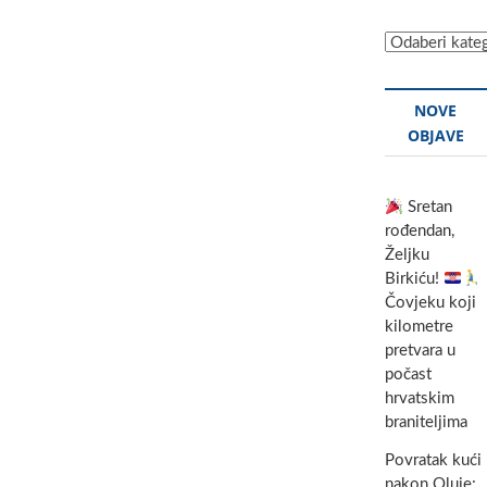
Kategorije
NOVE
OBJAVE
Sretan
rođendan,
Željku
Birkiću!
Čovjeku koji
kilometre
pretvara u
počast
hrvatskim
braniteljima
Povratak kući
nakon Oluje: