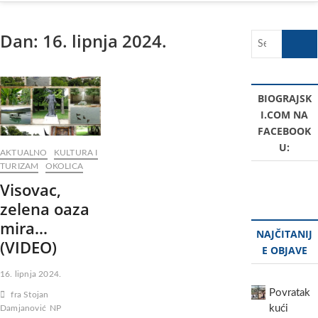
Dan:
16. lipnja 2024.
Search
…
BIOGRAJSK
I.COM NA
FACEBOOK
U:
AKTUALNO
KULTURA I
TURIZAM
OKOLICA
Visovac,
zelena oaza
mira…
NAJČITANIJ
(VIDEO)
E OBJAVE
16. lipnja 2024.
Povratak
fra Stojan
kući
Damjanović
NP