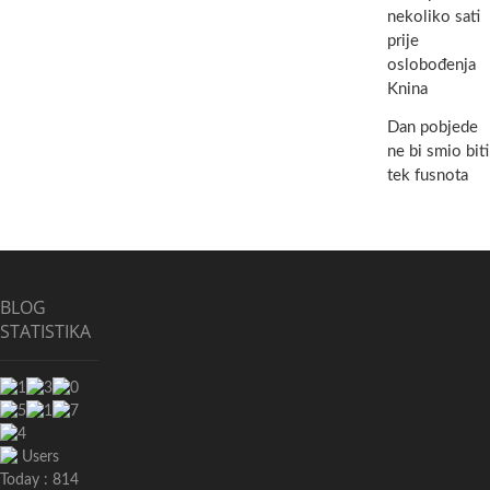
nekoliko sati
prije
oslobođenja
Knina
Dan pobjede
ne bi smio biti
tek fusnota
BLOG
STATISTIKA
Users
Today : 814