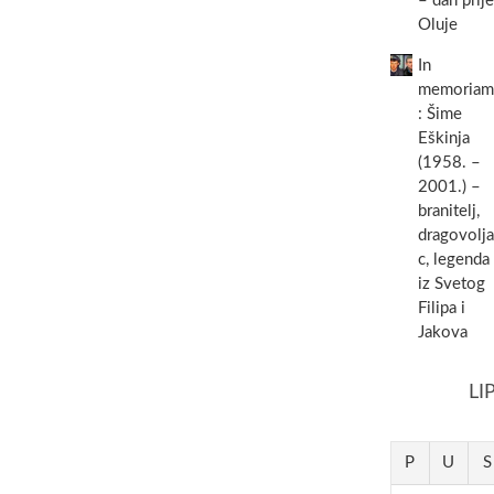
– dan prije
Oluje
In
memoriam
: Šime
Eškinja
(1958. –
2001.) –
branitelj,
dragovolja
c, legenda
iz Svetog
Filipa i
Jakova
LI
P
U
S