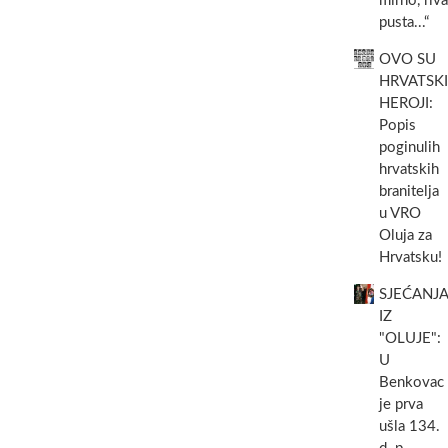
mirno, riva
pusta...“
OVO SU
HRVATSKI
HEROJI:
Popis
poginulih
hrvatskih
branitelja
u VRO
Oluja za
Hrvatsku!
SJEĆANJA
IZ
"OLUJE":
U
Benkovac
je prva
ušla 134.