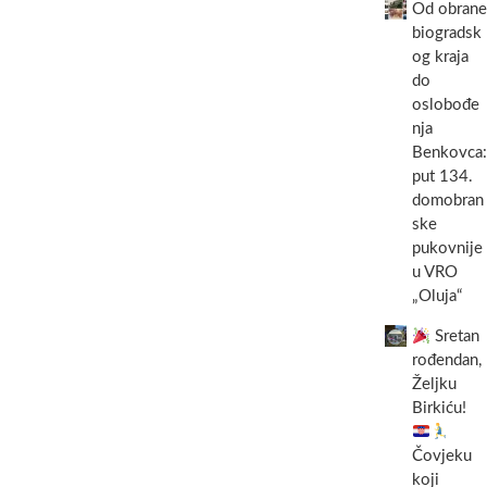
Od obrane
biogradsk
og kraja
do
oslobođe
nja
Benkovca:
put 134.
domobran
ske
pukovnije
u VRO
„Oluja“
Sretan
rođendan,
Željku
Birkiću!
Čovjeku
koji