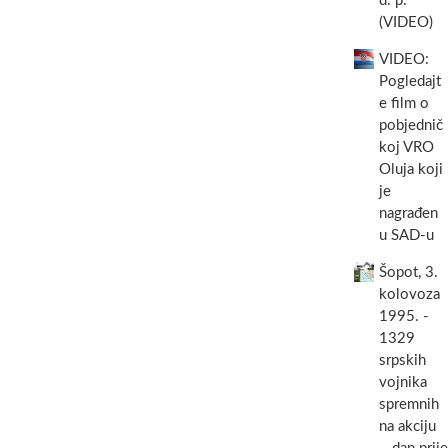
d. p.
(VIDEO)
VIDEO:
Pogledajt
e film o
pobjednič
koj VRO
Oluja koji
je
nagrađen
u SAD-u
Šopot, 3.
kolovoza
1995. -
1329
srpskih
vojnika
spremnih
na akciju