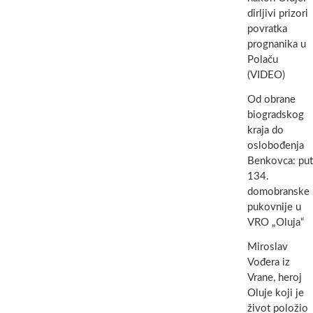
dirljivi prizori
povratka
prognanika u
Polaču
(VIDEO)
Od obrane
biogradskog
kraja do
oslobođenja
Benkovca: put
134.
domobranske
pukovnije u
VRO „Oluja“
Miroslav
Vođera iz
Vrane, heroj
Oluje koji je
život položio