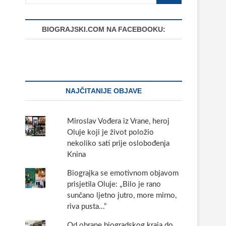
BIOGRAJSKI.COM NA FACEBOOKU:
NAJČITANIJE OBJAVE
Miroslav Vođera iz Vrane, heroj
Oluje koji je život položio
nekoliko sati prije oslobođenja
Knina
Biograjka se emotivnom objavom
prisjetila Oluje: „Bilo je rano
sunčano ljetno jutro, more mirno,
riva pusta...“
Od obrane biogradskog kraja do