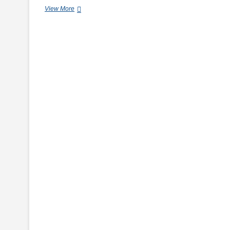
Visovac,
View More
zelena
oaza
mira…
(VIDEO)