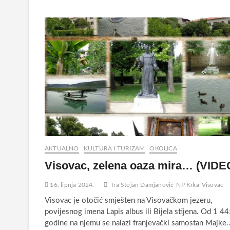
AKTUALNO
KULTURA I TURIZAM
OKOLICA
Visovac, zelena oaza mira… (VIDE
16. lipnja 2024.
fra Stojan Damjanović
NP Krka
Visovac
Visovac je otočić smješten na Visovačkom jezeru,
povijesnog imena Lapis albus ili Bijela stijena. Od 1 44
godine na njemu se nalazi franjevački samostan Majke