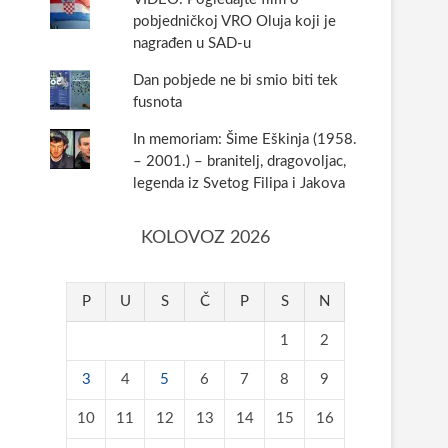
pobjedničkoj VRO Oluja koji je
nagrađen u SAD-u
Dan pobjede ne bi smio biti tek
fusnota
In memoriam: Šime Eškinja (1958.
– 2001.) – branitelj, dragovoljac,
legenda iz Svetog Filipa i Jakova
KOLOVOZ 2026
P
U
S
Č
P
S
N
1
2
3
4
5
6
7
8
9
10
11
12
13
14
15
16