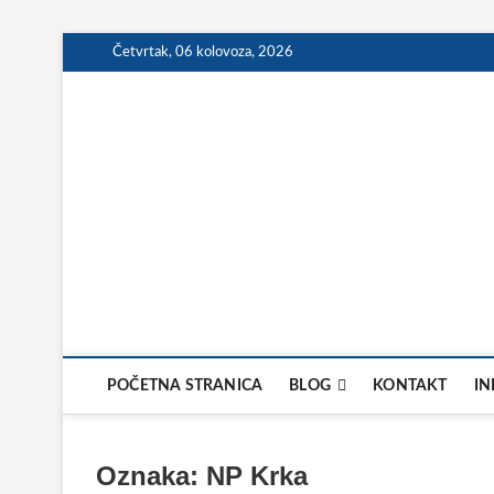
Skip
Četvrtak, 06 kolovoza, 2026
to
content
POČETNA STRANICA
BLOG
KONTAKT
IN
Oznaka:
NP Krka