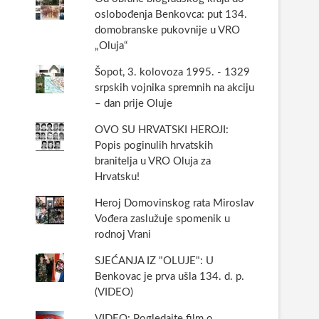
oslobođenja Benkovca: put 134.
domobranske pukovnije u VRO
„Oluja“
Šopot, 3. kolovoza 1995. - 1329
srpskih vojnika spremnih na akciju
– dan prije Oluje
OVO SU HRVATSKI HEROJI:
Popis poginulih hrvatskih
branitelja u VRO Oluja za
Hrvatsku!
Heroj Domovinskog rata Miroslav
Vođera zaslužuje spomenik u
rodnoj Vrani
SJEĆANJA IZ "OLUJE": U
Benkovac je prva ušla 134. d. p.
(VIDEO)
VIDEO: Pogledajte film o