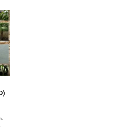
O)
5.
…