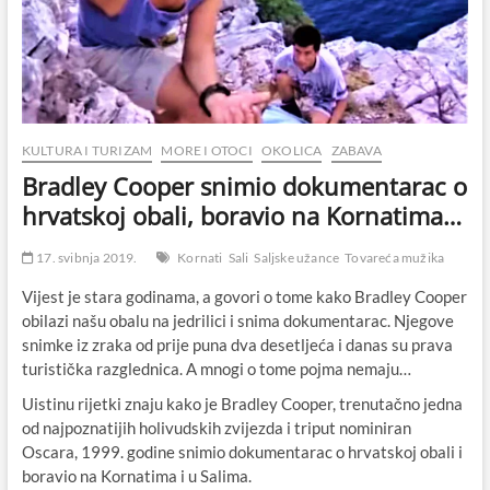
KULTURA I TURIZAM
MORE I OTOCI
OKOLICA
ZABAVA
Bradley Cooper snimio dokumentarac o
hrvatskoj obali, boravio na Kornatima…
17. svibnja 2019.
Kornati
Sali
Saljske užance
Tovareća mužika
Vijest je stara godinama, a govori o tome kako Bradley Cooper
obilazi našu obalu na jedrilici i snima dokumentarac. Njegove
snimke iz zraka od prije puna dva desetljeća i danas su prava
turistička razglednica. A mnogi o tome pojma nemaju…
Uistinu rijetki znaju kako je Bradley Cooper, trenutačno jedna
od najpoznatijih holivudskih zvijezda i triput nominiran
Oscara, 1999. godine snimio dokumentarac o hrvatskoj obali i
boravio na Kornatima i u Salima.