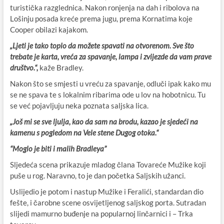
turistička razglednica. Nakon ronjenja na dah i ribolova na
Lošinju posada kreće prema jugu, prema Kornatima koje
Cooper obilazi kajakom.
„Ljeti je tako toplo da možete spavati na otvorenom. Sve što
trebate je karta, vreća za spavanje, lampa i zvijezde da vam prave
društvo.“,
kaže Bradley.
Nakon što se smjesti u vreću za spavanje, odluči ipak kako mu
se ne spava te s lokalnim ribarima ode u lov na hobotnicu. Tu
se već pojavljuju neka poznata saljska lica.
„Još mi se sve ljulja, kao da sam na brodu, kazao je sjedeći na
kamenu s pogledom na Vele stene Dugog otoka.“
“Moglo je biti i malih Bradleya”
Sljedeća scena prikazuje mladog člana Tovareće Mužike koji
puše u rog. Naravno, to je dan početka Saljskih užanci.
Uslijedio je potom i nastup Mužike i Feralići, standardan dio
fešte, i čarobne scene osvijetljenog saljskog porta. Sutradan
slijedi mamurno buđenje na popularnoj linčarnici i – Trka