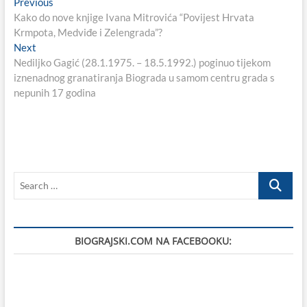
Navigacija
Previous
Previous
post:
Kako do nove knjige Ivana Mitrovića “Povijest Hrvata
objava
Krmpota, Medviđe i Zelengrada”?
Next
Next
post:
Nediljko Gagić (28.1.1975. – 18.5.1992.) poginuo tijekom
iznenadnog granatiranja Biograda u samom centru grada s
nepunih 17 godina
Search
…
BIOGRAJSKI.COM NA FACEBOOKU: