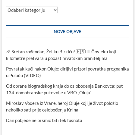
Kategorije
NOVE OBJAVE
🎉 Sretan rođendan, Željku Birkiću! 🇭🇷🏃‍♂️ Čovjeku koji
kilometre pretvara u počast hrvatskim braniteljima
Povratak kući nakon Oluje: dirljivi prizori povratka prognanika
u Polaču (VIDEO)
Od obrane biogradskog kraja do oslobođenja Benkovca: put
134. domobranske pukovnije u VRO „Oluja“
Miroslav Vođera iz Vrane, heroj Oluje koji je život položio
nekoliko sati prije oslobođenja Knina
Dan pobjede ne bi smio biti tek fusnota