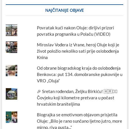
NAJČITANIJE OBJAVE
Povratak kući nakon Oluje: dirljivi prizori
povratka prognanika u Polaču (VIDEO)
Miroslav Vođera iz Vrane, heroj Oluje koji je
život položio nekoliko sati prije oslobođenja
Knina
Od obrane biogradskog kraja do oslobođenja
Benkovca: put 134. domobranske pukovnije u
VRO „Oluja“
🎉 Sretan rođendan, Željku Birkiću! 🇭🇷🏃‍♂️
Čovjeku koji kilometre pretvara u počast
hrvatskim braniteljima
Biograjka se emotivnom objavom prisjetila
Oluje: „Bilo je rano sunčano ljetno jutro, more
mirno, riva pusta...“