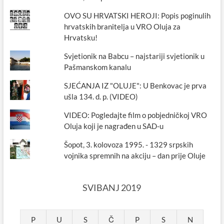
OVO SU HRVATSKI HEROJI: Popis poginulih
hrvatskih branitelja u VRO Oluja za
Hrvatsku!
Svjetionik na Babcu – najstariji svjetionik u
Pašmanskom kanalu
SJEĆANJA IZ "OLUJE": U Benkovac je prva
ušla 134. d. p. (VIDEO)
VIDEO: Pogledajte film o pobjedničkoj VRO
Oluja koji je nagrađen u SAD-u
Šopot, 3. kolovoza 1995. - 1329 srpskih
vojnika spremnih na akciju – dan prije Oluje
SVIBANJ 2019
P
U
S
Č
P
S
N