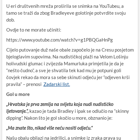
U eri društvenih mreža proširila se snimka na YouTubeu, a
tamo se traži da zbog Bradleyeve golotinje potvrdite svoju
dob.
Ovdje to ne morate učiniti:
https://www.youtube.com/watch?v=g1PBQGaHnPg
Cijelo putovanje duž naše obale započelo je na Cresu posjetom
bjeloglavim supovima. Na nudističkoj plaži na Velom Lošinju
holivudski glumac i zvijezda Mamurluka primjetila je da je
“nešto čudno”, a sve je shvatila tek kad mu je potpuni goli
čovjek rekao da mora sa sebe skinuti odjeću jer “odjeven krši
pravila” – prenosi
Zadarski list.
Gol u more
„Hrvatska je prva zemlja na svijetu koja nudi nudističko
ljetovanje.“,
kazao je tada Bradley i ipak se odlučio na “skinny
dipping”. Nakon što je gol skočio u more, obznanio je:
„Ma znate što, nikad više neću nositi odjeću.“
Našu obalu obilazi na jedrilici, a snimke iz zraka prava su