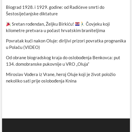
Biograd 1928. i 1929. godine: od Radićeve smrti do
Šestosiječanjske diktature
Sretan rođendan, Željku Birkiću!
Čovjeku koji
kilometre pretvara u počast hrvatskim braniteljima
Povratak kući nakon Oluje: dirljivi prizori povratka prognanika
u Polaču (VIDEO)
Od obrane biogradskog kraja do oslobođenja Benkovca: put
134. domobranske pukovnije u VRO „Oluja“
Miroslav Vođera iz Vrane, heroj Oluje koji je život položio
nekoliko sati prije oslobođenja Knina