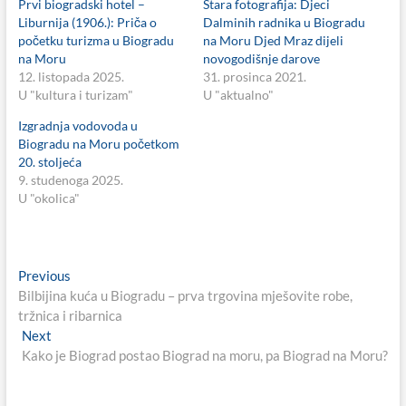
Prvi biogradski hotel –
Stara fotografija: Djeci
Liburnija (1906.): Priča o
Dalminih radnika u Biogradu
početku turizma u Biogradu
na Moru Djed Mraz dijeli
na Moru
novogodišnje darove
12. listopada 2025.
31. prosinca 2021.
U "kultura i turizam"
U "aktualno"
Izgradnja vodovoda u
Biogradu na Moru početkom
20. stoljeća
9. studenoga 2025.
U "okolica"
Navigacija
Previous
Previous
post:
Bilbijina kuća u Biogradu – prva trgovina mješovite robe,
objava
tržnica i ribarnica
Next
Next
post:
Kako je Biograd postao Biograd na moru, pa Biograd na Moru?