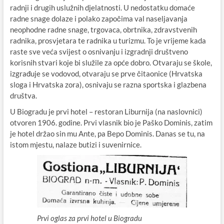
radnji i drugih uslužnih djelatnosti. U nedostatku domaće
radne snage dolaze i polako započima val naseljavanja
neophodne radne snage, trgovaca, obrtnika, zdravstvenih
radnika, prosvjetara te radnika u turizmu. To je vrijeme kada
raste sve veća svijest o osnivanju i izgradnji društveno
korisnih stvari koje bi služile za opće dobro. Otvaraju se škole,
izgrađuje se vodovod, otvaraju se prve čitaonice (Hrvatska
sloga i Hrvatska zora), osnivaju se razna sportska i glazbena
društva.
U Biogradu je prvi hotel – restoran Liburnija (na naslovnici)
otvoren 1906. godine. Prvi vlasnik bio je Paško Dominis, zatim
je hotel držao sin mu Ante, pa Bepo Dominis. Danas se tu, na
istom mjestu, nalaze butizi i suvenirnice.
Prvi oglas za prvi hotel u Biogradu