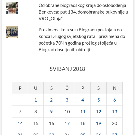
Od obrane biogradskog kraja do oslobođenja
Benkovca: put 134. domobranske pukovnije u
VRO „Oluja“
Prezimena koja su u Biogradu postojala do
konca Drugog svjetskog rata i prezimena do
početka 70'-ih godina prošlog stoljeća u
Biograd doseljenih obitelji
SVIBANJ 2018
P
U
S
Č
P
S
N
1
2
3
4
5
6
7
8
9
10
11
12
13
14
15
16
17
18
19
20