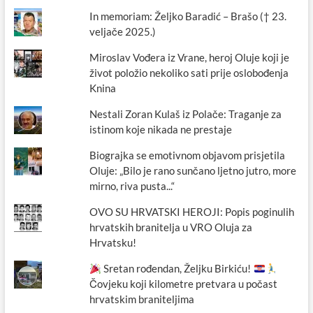
In memoriam: Željko Baradić – Brašo († 23.
veljače 2025.)
Miroslav Vođera iz Vrane, heroj Oluje koji je
život položio nekoliko sati prije oslobođenja
Knina
Nestali Zoran Kulaš iz Polače: Traganje za
istinom koje nikada ne prestaje
Biograjka se emotivnom objavom prisjetila
Oluje: „Bilo je rano sunčano ljetno jutro, more
mirno, riva pusta...“
OVO SU HRVATSKI HEROJI: Popis poginulih
hrvatskih branitelja u VRO Oluja za
Hrvatsku!
Sretan rođendan, Željku Birkiću!
Čovjeku koji kilometre pretvara u počast
hrvatskim braniteljima