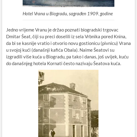
Hotel Vrana u Biogradu, sagrađen 1909. godine
Jedno vrijeme Vranu je držao poznati biogradski trgovac
Dmitar Šeat, čiji su preci doselili iz sela Vrbnika pored Knina,
da bi se kasnije vratio i otvorio novu gostionicu (pivnicu) Vrana
u svojoj kući (današnji kafića Obala). Naime Šeatovi su
izgradili više kuća u Biogradu, pa tako i danas, još uvijek, kuću
do današnjeg hotela Kornati često nazivaju Šeatova kuća.