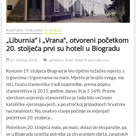
KULTURA I TURIZAM
POVIJEST
„Liburnia“ i „Vrana“, otvoreni početkom
20. stoljeća prvi su hoteli u Biogradu
23. svibnja 2018.
gostiona
hotel
hotel Vrana
Liburnia
Koncem 19. stoljeća Biograd je bio tipično težačko mjesto, s
trgovcima i trgovinama na malo. Mjesto je brojilo svega, ma
niti, tisuću stanovnika (radi usporedbe, prema popisu
stanovništva iz 2011. godine, danas ih je 5 569). Prema
vjerskom uvjerenju stanovništvo je tada bilo većinom
katoličke vjeroispovjesti, a po etničkoj pripadnosti hrvatske
nacionalnosti. No, ovakvo stanje počinje se mijenjati
početkom 20. stoljeća…
Početkom 20. stoljeća malo, po malo, dolazi do ekspanzije, pa
se u Biogradu osjetila potreba za otvaranjem obrta, zanatskih