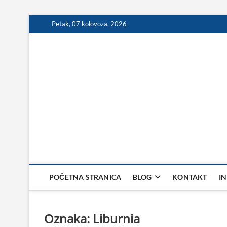
Skip
Petak, 07 kolovoza, 2026
to
content
POČETNA STRANICA
BLOG
KONTAKT
I
Oznaka:
Liburnia