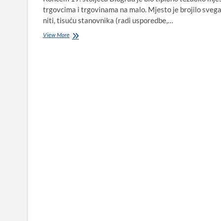
trgovcima i trgovinama na malo. Mjesto je brojilo sveg
niti, tisuću stanovnika (radi usporedbe,…
„Liburnia“
View More
i
„Vrana“,
otvoreni
početkom
20.
stoljeća
prvi
su
hoteli
u
Biogradu