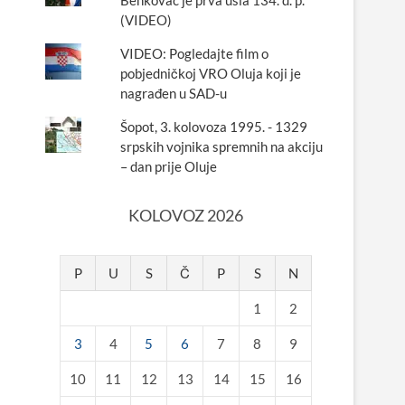
Benkovac je prva ušla 134. d. p.
(VIDEO)
VIDEO: Pogledajte film o
pobjedničkoj VRO Oluja koji je
nagrađen u SAD-u
Šopot, 3. kolovoza 1995. - 1329
srpskih vojnika spremnih na akciju
– dan prije Oluje
KOLOVOZ 2026
P
U
S
Č
P
S
N
1
2
3
4
5
6
7
8
9
10
11
12
13
14
15
16