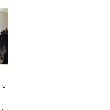
i u
to, s