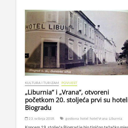
KULTURA I TURIZAM
POVIJEST
„Liburnia“ i „Vrana“, otvoreni
početkom 20. stoljeća prvi su hotel
Biogradu
23. svibnja 2018.
gostiona
hotel
hotel Vrana
Liburnia
Koncem 19. stoljeća Biograd je bio tipično težačko mjes