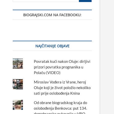
…
BIOGRAJSKI.COM NA FACEBOOKU:
NAJČITANIJE OBJAVE
Povratak kući nakon Oluje: dirljivi
prizori povratka prognanika u
Polaču (VIDEO)
Miroslav Vođera iz Vrane, heroj
Oluje koji je život položio nekoliko
sati prije oslobođenja Knina
Od obrane biogradskog kraja do
oslobođenja Benkovca: put 134.
domobranske pukovnije u VRO