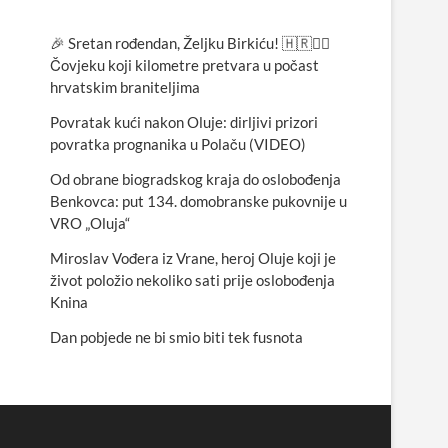
🎉 Sretan rođendan, Željku Birkiću! 🇭🇷🏃‍♂️
Čovjeku koji kilometre pretvara u počast
hrvatskim braniteljima
Povratak kući nakon Oluje: dirljivi prizori
povratka prognanika u Polaču (VIDEO)
Od obrane biogradskog kraja do oslobođenja
Benkovca: put 134. domobranske pukovnije u
VRO „Oluja“
Miroslav Vođera iz Vrane, heroj Oluje koji je
život položio nekoliko sati prije oslobođenja
Knina
Dan pobjede ne bi smio biti tek fusnota