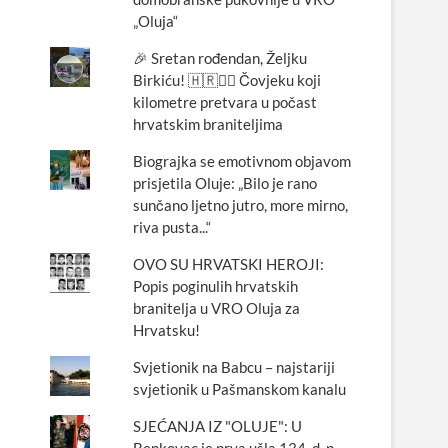
„Oluja“
🎉 Sretan rođendan, Željku
Birkiću! 🇭🇷🏃‍♂️ Čovjeku koji
kilometre pretvara u počast
hrvatskim braniteljima
Biograjka se emotivnom objavom
prisjetila Oluje: „Bilo je rano
sunčano ljetno jutro, more mirno,
riva pusta...“
OVO SU HRVATSKI HEROJI:
Popis poginulih hrvatskih
branitelja u VRO Oluja za
Hrvatsku!
Svjetionik na Babcu – najstariji
svjetionik u Pašmanskom kanalu
SJEĆANJA IZ "OLUJE": U