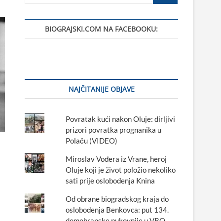
…
BIOGRAJSKI.COM NA FACEBOOKU:
NAJČITANIJE OBJAVE
Povratak kući nakon Oluje: dirljivi
prizori povratka prognanika u
Polaču (VIDEO)
Miroslav Vođera iz Vrane, heroj
Oluje koji je život položio nekoliko
sati prije oslobođenja Knina
Od obrane biogradskog kraja do
oslobođenja Benkovca: put 134.
domobranske pukovnije u VRO