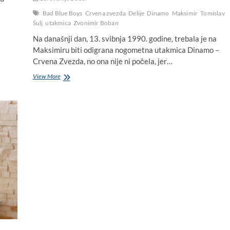
Bad Blue Boys
Crvena zvezda
Delije
Dinamo
Maksimir
Tomislav
Šulj
utakmica
Zvonimir Boban
Na današnji dan, 13. svibnja 1990. godine, trebala je na
Maksimiru biti odigrana nogometna utakmica Dinamo –
Crvena Zvezda, no ona nije ni počela, jer…
Na
View More
današnji
dan,
13.
svibnja
1990.
–
na
Maksimiru
neodigrana
utakmica
Dinama
i
Crvene
zvezde
nagovijestila
rat