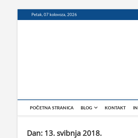
Skip
Petak, 07 kolovoza, 2026
to
content
POČETNA STRANICA
BLOG
KONTAKT
I
Dan:
13. svibnja 2018.