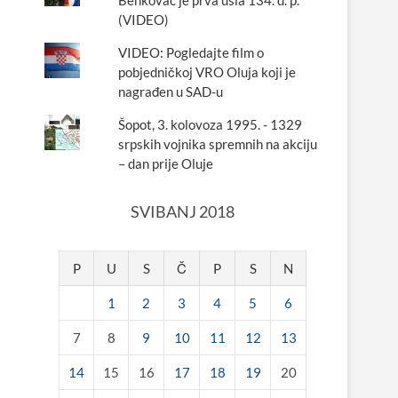
Benkovac je prva ušla 134. d. p.
(VIDEO)
VIDEO: Pogledajte film o
pobjedničkoj VRO Oluja koji je
nagrađen u SAD-u
Šopot, 3. kolovoza 1995. - 1329
srpskih vojnika spremnih na akciju
– dan prije Oluje
SVIBANJ 2018
P
U
S
Č
P
S
N
1
2
3
4
5
6
7
8
9
10
11
12
13
14
15
16
17
18
19
20