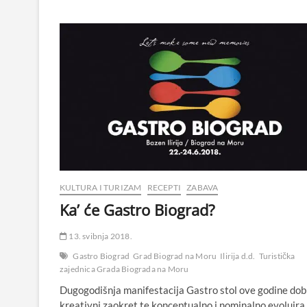
KULTURA I TURIZAM
RECEPTI
ZABAVA
Ka’ će Gastro Biograd?
13. svibnja 2018.
Gastro Biograd
Grad Biograd na Moru
Ilirija d.d.
Turistička
zajednica Grada Biograda na Moru
Dugogodišnja manifestacija Gastro stol ove godine dob
kreativni zaokret te konceptualno i nominalno evoluira