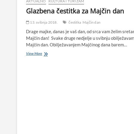
AKTUALNO
KULTURA I TURIZAM
Glazbena čestitka za Majčin dan
13. svibnja 2018.
čestitka
Majčin dan
Drage majke, danas je vaš dan, od srca vam želim sreta
Majčin dan! Svake druge nedjelje u svibnju obilježava
Majčin dan. Obilježavanjem Majčinog dana barem…
Glazbena
View More
čestitka
za
Majčin
dan