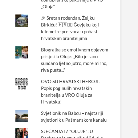
„Oluja“
🎉 Sretan rođendan, Željku
Birkiću! 🇭🇷🏃‍♂️ Čovjeku koji
kilometre pretvara u počast
hrvatskim braniteljima
Biograjka se emotivnom objavom
prisjetila Oluje: „Bilo je rano
sunčano ljetno jutro, more mirno,
riva pusta...“
OVO SU HRVATSKI HEROJI:
Popis poginulih hrvatskih
branitelja u VRO Oluja za
Hrvatsku!
Svjetionik na Babcu – najstariji
svjetionik u Pašmanskom kanalu
SJEĆANJA IZ "OLUJE": U