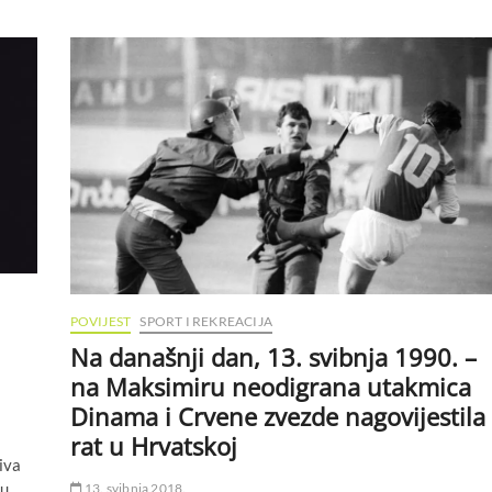
POVIJEST
SPORT I REKREACIJA
Na današnji dan, 13. svibnja 1990. –
na Maksimiru neodigrana utakmica
Dinama i Crvene zvezde nagovijestila
rat u Hrvatskoj
iva
 u
13. svibnja 2018.