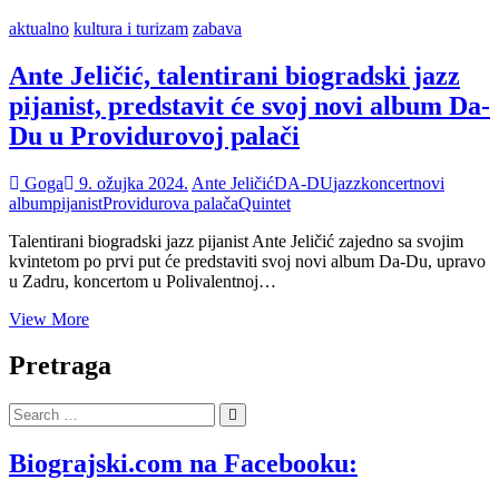
aktualno
kultura i turizam
zabava
Ante Jeličić, talentirani biogradski jazz
pijanist, predstavit će svoj novi album Da-
Du u Providurovoj palači
Goga
9. ožujka 2024.
Ante Jeličić
DA-DU
jazz
koncert
novi
album
pijanist
Providurova palača
Quintet
Talentirani biogradski jazz pijanist Ante Jeličić zajedno sa svojim
kvintetom po prvi put će predstaviti svoj novi album Da-Du, upravo
u Zadru, koncertom u Polivalentnoj…
Ante
View More
Jeličić,
talentirani
Pretraga
biogradski
jazz
Search
pijanist,
…
predstavit
će
Biograjski.com na Facebooku:
svoj
novi