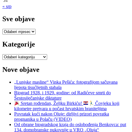
31
« srp
Sve objave
Sve
objave
Kategorije
Kategorije
Nove objave
„Lunjske masline“ Vinka Pešića: fotografijom sačuvana
ljepota tisućljetnih stabala
Biograd 1928. i 1929. godine: od Radićeve smrti do
Šestosiječanjske diktature
Sretan rođendan, Željku Birkiću!
Čovjeku koji
kilometre pretvara u počast hrvatskim braniteljima
Povratak kući nakon Oluje: dirljivi prizori povratka
prognanika u Polaču (VIDEO)
Od obrane biogradskog kraja do oslobođenja Benkovca: put
134. domobranske pukovnije u VRO „Oluja“