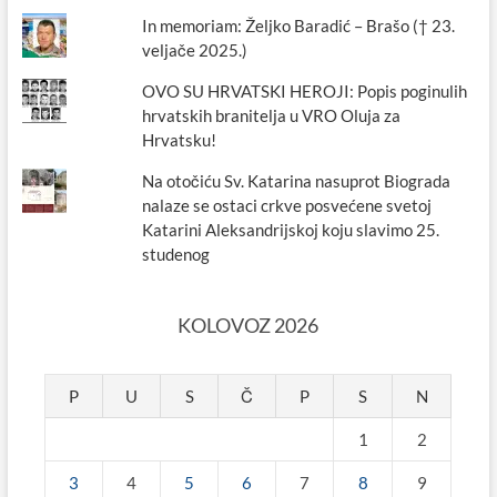
In memoriam: Željko Baradić – Brašo († 23.
veljače 2025.)
OVO SU HRVATSKI HEROJI: Popis poginulih
hrvatskih branitelja u VRO Oluja za
Hrvatsku!
Na otočiću Sv. Katarina nasuprot Biograda
nalaze se ostaci crkve posvećene svetoj
Katarini Aleksandrijskoj koju slavimo 25.
studenog
KOLOVOZ 2026
P
U
S
Č
P
S
N
1
2
3
4
5
6
7
8
9