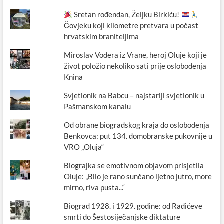
Sretan rođendan, Željku Birkiću!
Čovjeku koji kilometre pretvara u počast
hrvatskim braniteljima
Miroslav Vođera iz Vrane, heroj Oluje koji je
život položio nekoliko sati prije oslobođenja
Knina
Svjetionik na Babcu – najstariji svjetionik u
Pašmanskom kanalu
Od obrane biogradskog kraja do oslobođenja
Benkovca: put 134. domobranske pukovnije u
VRO „Oluja“
Biograjka se emotivnom objavom prisjetila
Oluje: „Bilo je rano sunčano ljetno jutro, more
mirno, riva pusta...“
Biograd 1928. i 1929. godine: od Radićeve
smrti do Šestosiječanjske diktature