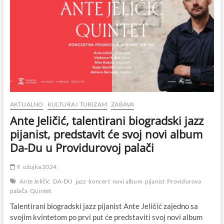
AKTUALNO
KULTURA I TURIZAM
ZABAVA
Ante Jeličić, talentirani biogradski jazz
pijanist, predstavit će svoj novi album
Da-Du u Providurovoj palači
9. ožujka 2024.
Ante Jeličić
DA-DU
jazz
koncert
novi album
pijanist
Providurova
palača
Quintet
Talentirani biogradski jazz pijanist Ante Jeličić zajedno sa
svojim kvintetom po prvi put će predstaviti svoj novi album