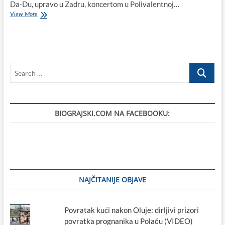
Da-Du, upravo u Zadru, koncertom u Polivalentnoj…
Ante
View More
Jeličić,
talentirani
biogradski
jazz
pijanist,
Search
predstavit
će
…
svoj
novi
album
BIOGRAJSKI.COM NA FACEBOOKU:
Da-
Du
u
Providurovoj
palači
NAJČITANIJE OBJAVE
Povratak kući nakon Oluje: dirljivi prizori
povratka prognanika u Polaču (VIDEO)