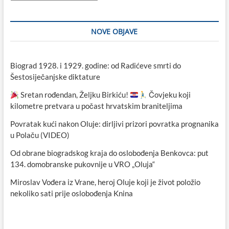
NOVE OBJAVE
Biograd 1928. i 1929. godine: od Radićeve smrti do
Šestosiječanjske diktature
Sretan rođendan, Željku Birkiću!
Čovjeku koji
kilometre pretvara u počast hrvatskim braniteljima
Povratak kući nakon Oluje: dirljivi prizori povratka prognanika
u Polaču (VIDEO)
Od obrane biogradskog kraja do oslobođenja Benkovca: put
134. domobranske pukovnije u VRO „Oluja“
Miroslav Vođera iz Vrane, heroj Oluje koji je život položio
nekoliko sati prije oslobođenja Knina