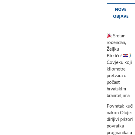
NOVE
OBJAVE
Sretan
rođendan,
Željku
Birkiću!
Čovjeku koji
kilometre
pretvara u
počast
hrvatskim
braniteljima
Povratak kući
nakon Oluje:
dirljivi prizori
povratka
prognanika u