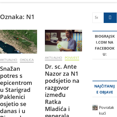
Oznaka:
N1
Search
…
BIOGRAJSK
I.COM NA
FACEBOOK
U:
AKTUALNO
POVIJEST
AKTUALNO
OKOLICA
Dr. sc. Ante
Snažan
Nazor za N1
potres s
podsjetio na
epicentrom
razgovor
NAJČITANIJ
u Starigrad
E OBJAVE
između
Paklenici
Ratka
osjetio se
Mladića i
Povratak
danas i u
kući
generala