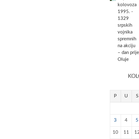
kolovoza
1995. -
1329
srpskih
vojnika
spremnih
na akciju
– dan prije
Oluje
KOL
P
U
S
3
4
5
10
11
1