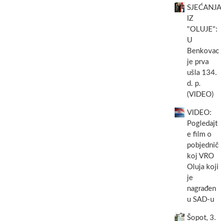
SJEĆANJA
IZ
"OLUJE":
U
Benkovac
je prva
ušla 134.
d. p.
(VIDEO)
VIDEO:
Pogledajt
e film o
pobjednič
koj VRO
Oluja koji
je
nagrađen
u SAD-u
Šopot, 3.