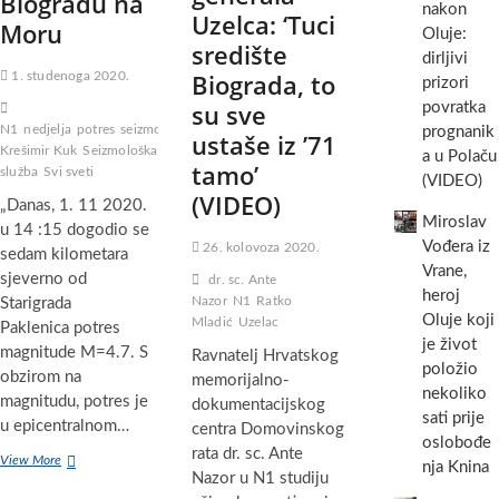
Biogradu na
nakon
Uzelca: ‘Tuci
Moru
Oluje:
središte
dirljivi
Biograda, to
1. studenoga 2020.
prizori
su sve
povratka
N1
nedjelja
potres
seizmolog
prognanik
ustaše iz ’71
Krešimir Kuk
Seizmološka
a u Polaču
tamo’
služba
Svi sveti
(VIDEO)
(VIDEO)
„Danas, 1. 11 2020.
Miroslav
u 14 :15 dogodio se
Vođera iz
26. kolovoza 2020.
sedam kilometara
Vrane,
sjeverno od
dr. sc. Ante
heroj
Nazor
N1
Ratko
Starigrada
Oluje koji
Mladić
Uzelac
Paklenica potres
je život
magnitude M=4.7. S
Ravnatelj Hrvatskog
položio
obzirom na
memorijalno-
nekoliko
magnitudu, potres je
dokumentacijskog
sati prije
u epicentralnom…
centra Domovinskog
oslobođe
rata dr. sc. Ante
Snažan
View More
nja Knina
Nazor u N1 studiju
potres