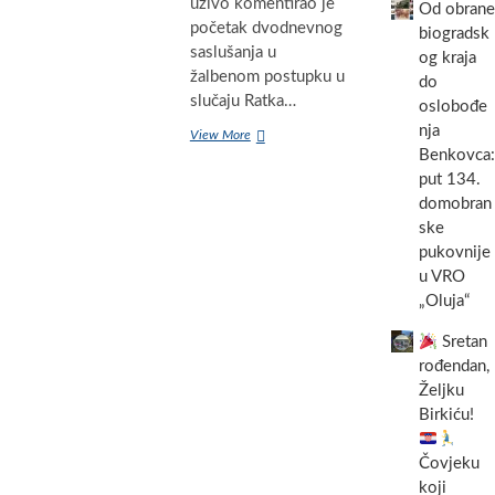
s
uživo komentirao je
Od obrane
epicentrom
početak dvodnevnog
biogradsk
u
saslušanja u
og kraja
Starigrad
žalbenom postupku u
Paklenici
do
slučaju Ratka…
osjetio
oslobođe
se
nja
Dr.
View More
danas
sc.
Benkovca:
i
Ante
put 134.
u
Nazor
Biogradu
domobran
za
na
ske
N1
Moru
pukovnije
podsjetio
na
u VRO
razgovor
„Oluja“
između
Ratka
Sretan
Mladića
rođendan,
i
Željku
generala
Uzelca:
Birkiću!
‘Tuci
središte
Čovjeku
Biograda,
koji
to