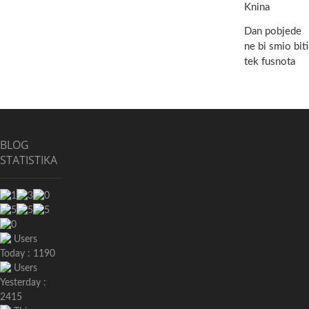
Knina
Dan pobjede
ne bi smio biti
tek fusnota
BLOG
STATISTIKA
Users
Today : 1190
Users
Yesterday :
2415