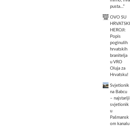
mirno, riva
pusta...“
OVO SU
HRVATSKI
HEROJI:
Popis
poginulih
hrvatskih
branitelja
u VRO
Oluja za
Hrvatsku!
Svjetionik
na Babcu
– najstariji
svjetionik
u
Pašmansk
om kanalu