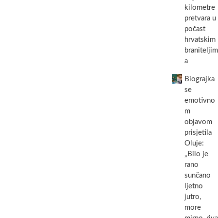
kilometre
su
sve
pretvara u
ustaše
počast
iz
hrvatskim
’71
braniteljim
tamo’
(VIDEO)
a
Biograjka
se
emotivno
m
objavom
prisjetila
Oluje:
„Bilo je
rano
sunčano
ljetno
jutro,
more