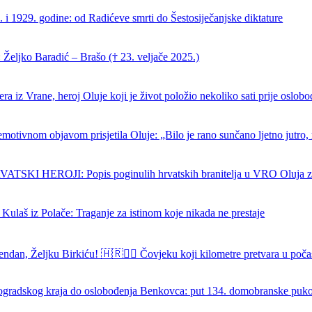
 i 1929. godine: od Radićeve smrti do Šestosiječanjske diktature
Željko Baradić – Brašo († 23. veljače 2025.)
ra iz Vrane, heroj Oluje koji je život položio nekoliko sati prije oslob
emotivnom objavom prisjetila Oluje: „Bilo je rano sunčano ljetno jutro, 
SKI HEROJI: Popis poginulih hrvatskih branitelja u VRO Oluja z
 Kulaš iz Polače: Traganje za istinom koje nikada ne prestaje
endan, Željku Birkiću! 🇭🇷🏃‍♂️ Čovjeku koji kilometre pretvara u poča
ogradskog kraja do oslobođenja Benkovca: put 134. domobranske puk