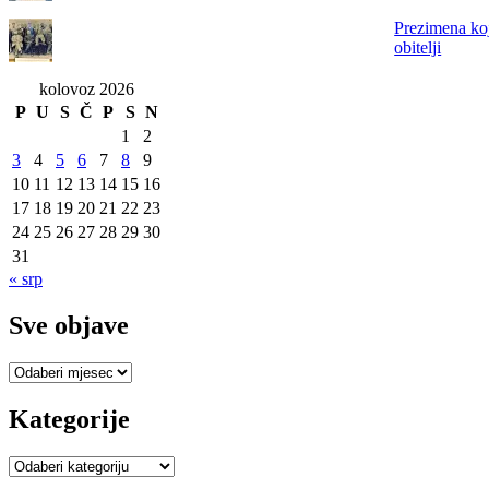
Prezimena koj
obitelji
kolovoz 2026
P
U
S
Č
P
S
N
1
2
3
4
5
6
7
8
9
10
11
12
13
14
15
16
17
18
19
20
21
22
23
24
25
26
27
28
29
30
31
« srp
Sve objave
Sve
objave
Kategorije
Kategorije