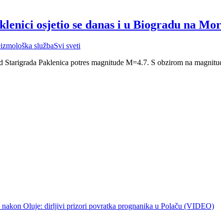
klenici osjetio se danas i u Biogradu na Mo
izmološka služba
Svi sveti
od Starigrada Paklenica potres magnitude M=4.7. S obzirom na magnitu
 nakon Oluje: dirljivi prizori povratka prognanika u Polaču (VIDEO)