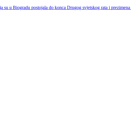
a su u Biogradu postojala do konca Drugog svjetskog rata i prezimena 