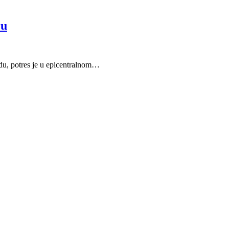
ru
du, potres je u epicentralnom…