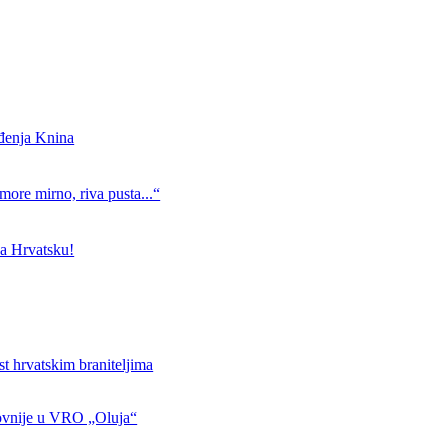
ođenja Knina
more mirno, riva pusta...“
a Hrvatsku!
st hrvatskim braniteljima
ovnije u VRO „Oluja“