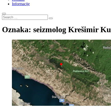
Informacije
Search
…
Oznaka:
seizmolog Krešimir K