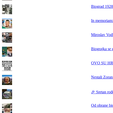
Biograd 1928.
In memoriam: 
Miroslav Vođe
Biograjka se 
OVO SU HRVAT
Nestali Zoran
🎉 Sretan rođ
Od obrane bi