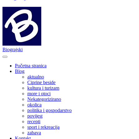
Biograjski
Početna stranica
Blog
aktualno
Ciprine beside
kultura i turizam
more i otoci
Nekategorizirano
okolica
politika i gospodarstvo
povijest
recepti
sport i rekreacija
zabava
Kontakt