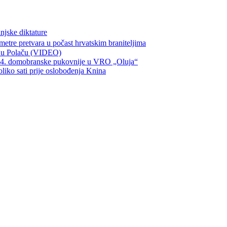
njske diktature
metre pretvara u počast hrvatskim braniteljima
ka u Polaču (VIDEO)
134. domobranske pukovnije u VRO „Oluja“
oliko sati prije oslobođenja Knina