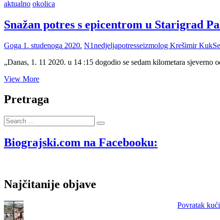
aktualno
okolica
Snažan potres s epicentrom u Starigrad Pa
Goga
1. studenoga 2020.
N1
nedjelja
potres
seizmolog Krešimir Kuk
Se
„Danas, 1. 11 2020. u 14 :15 dogodio se sedam kilometara sjeverno 
Snažan
View More
potres
s
Pretraga
epicentrom
u
Search
Starigrad
…
Paklenici
osjetio
Biograjski.com na Facebooku:
se
danas
i
u
Najčitanije objave
Biogradu
na
Moru
Povratak kući