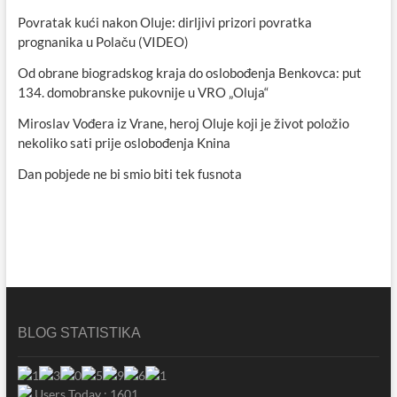
Povratak kući nakon Oluje: dirljivi prizori povratka
prognanika u Polaču (VIDEO)
Od obrane biogradskog kraja do oslobođenja Benkovca: put
134. domobranske pukovnije u VRO „Oluja“
Miroslav Vođera iz Vrane, heroj Oluje koji je život položio
nekoliko sati prije oslobođenja Knina
Dan pobjede ne bi smio biti tek fusnota
BLOG STATISTIKA
Users Today : 1601