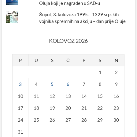
Oluja koji je nagrađen u SAD-u
Šopot, 3. kolovoza 1995. - 1329 srpskih
vojnika spremnih na akciju – dan prije Oluje
KOLOVOZ 2026
P
U
S
Č
P
S
N
1
2
3
4
5
6
7
8
9
10
11
12
13
14
15
16
17
18
19
20
21
22
23
24
25
26
27
28
29
30
31