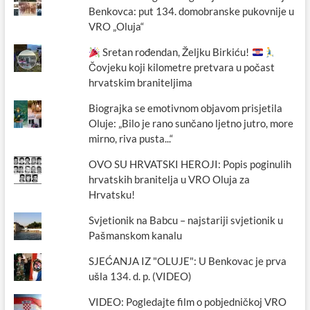
Benkovca: put 134. domobranske pukovnije u
VRO „Oluja“
Sretan rođendan, Željku Birkiću!
Čovjeku koji kilometre pretvara u počast
hrvatskim braniteljima
Biograjka se emotivnom objavom prisjetila
Oluje: „Bilo je rano sunčano ljetno jutro, more
mirno, riva pusta...“
OVO SU HRVATSKI HEROJI: Popis poginulih
hrvatskih branitelja u VRO Oluja za
Hrvatsku!
Svjetionik na Babcu – najstariji svjetionik u
Pašmanskom kanalu
SJEĆANJA IZ "OLUJE": U Benkovac je prva
ušla 134. d. p. (VIDEO)
VIDEO: Pogledajte film o pobjedničkoj VRO