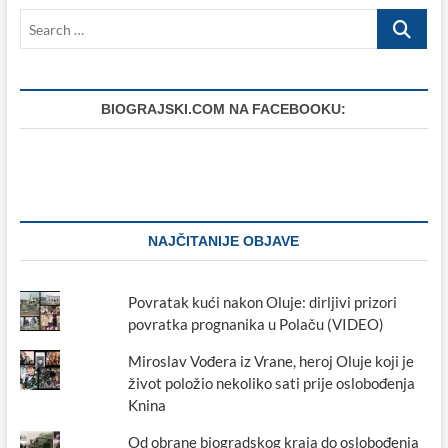
sc.
Search
Miroslav
Jelić,
…
dr.
med.
specijalist
ortopedije
BIOGRAJSKI.COM NA FACEBOOKU:
(16.10.
1947.-
8.11.2015.)
–
„Imao
je
veliku
NAJČITANIJE OBJAVE
ljubav
za
svoju
Povratak kući nakon Oluje: dirljivi prizori
obitelj
povratka prognanika u Polaču (VIDEO)
iz
Biograda,
Miroslav Vođera iz Vrane, heroj Oluje koji je
za
svoj
život položio nekoliko sati prije oslobođenja
zavičaj
Knina
i
more…“
Od obrane biogradskog kraja do oslobođenja