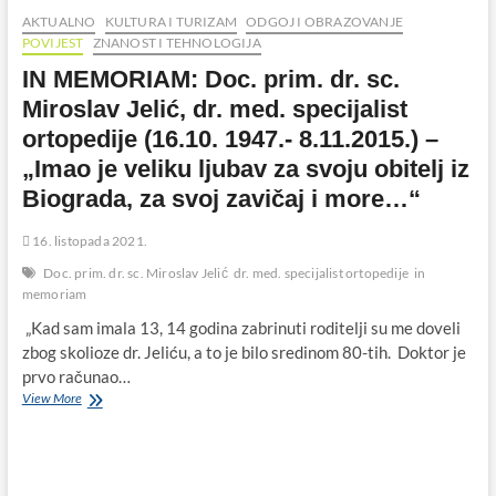
AKTUALNO
KULTURA I TURIZAM
ODGOJ I OBRAZOVANJE
POVIJEST
ZNANOST I TEHNOLOGIJA
IN MEMORIAM: Doc. prim. dr. sc.
Miroslav Jelić, dr. med. specijalist
ortopedije (16.10. 1947.- 8.11.2015.) –
„Imao je veliku ljubav za svoju obitelj iz
Biograda, za svoj zavičaj i more…“
16. listopada 2021.
Doc. prim. dr. sc. Miroslav Jelić
dr. med. specijalist ortopedije
in
memoriam
„Kad sam imala 13, 14 godina zabrinuti roditelji su me doveli
zbog skolioze dr. Jeliću, a to je bilo sredinom 80-tih. Doktor je
prvo računao…
IN
View More
MEMORIAM:
Doc.
prim.
dr.