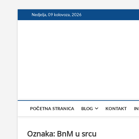
Skip
Nedjelja, 09 kolovoza, 2026
to
content
POČETNA STRANICA
BLOG
KONTAKT
I
Oznaka:
BnM u srcu