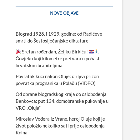
NOVE OBJAVE
Biograd 1928. i 1929. godine: od Radićeve
smrti do Šestosiječanjske diktature
Sretan rođendan, Željku Birkiću!
Čovjeku koji kilometre pretvara u počast
hrvatskim braniteljima
Povratak kući nakon Oluje: dirljivi prizori
povratka prognanika u Polaču (VIDEO)
Od obrane biogradskog kraja do oslobođenja
Benkovca: put 134. domobranske pukovnije u
VRO „Oluja“
Miroslav Vođera iz Vrane, heroj Oluje koji je
život položio nekoliko sati prije oslobođenja
Knina