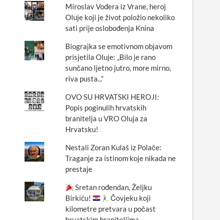
Miroslav Vođera iz Vrane, heroj
Oluje koji je život položio nekoliko
sati prije oslobođenja Knina
Biograjka se emotivnom objavom
prisjetila Oluje: „Bilo je rano
sunčano ljetno jutro, more mirno,
riva pusta...“
OVO SU HRVATSKI HEROJI:
Popis poginulih hrvatskih
branitelja u VRO Oluja za
Hrvatsku!
Nestali Zoran Kulaš iz Polače:
Traganje za istinom koje nikada ne
prestaje
Sretan rođendan, Željku
Birkiću!
Čovjeku koji
kilometre pretvara u počast
hrvatskim braniteljima