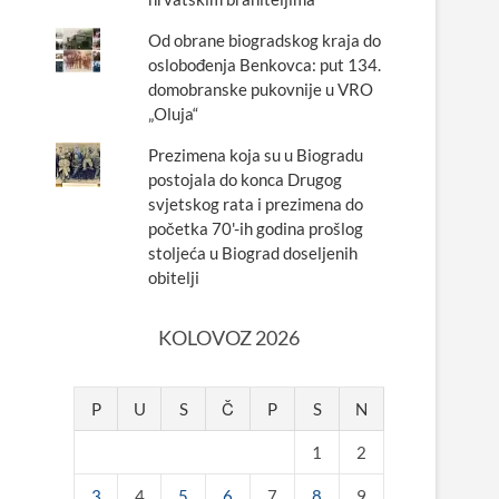
Od obrane biogradskog kraja do
oslobođenja Benkovca: put 134.
domobranske pukovnije u VRO
„Oluja“
Prezimena koja su u Biogradu
postojala do konca Drugog
svjetskog rata i prezimena do
početka 70'-ih godina prošlog
stoljeća u Biograd doseljenih
obitelji
KOLOVOZ 2026
P
U
S
Č
P
S
N
1
2
3
4
5
6
7
8
9