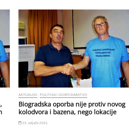
AKTUALNO
POLITIKA I GOSPODARSTVO
,
Biogradska oporba nije protiv novog
m
kolodvora i bazena, nego lokacije
23. veljače 2021.