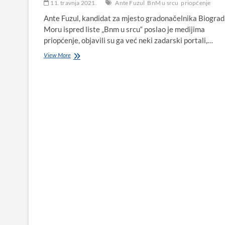
11. travnja 2021.
Ante Fuzul
BnM u srcu
priopćenje
Ante Fuzul, kandidat za mjesto gradonačelnika Biograd
Moru ispred liste „Bnm u srcu“ poslao je medijima
priopćenje, objavili su ga već neki zadarski portali,…
Ante
View More
Fuzul
o
predstojećim
izborima,
predizbornim
tukama,
nezakonitom
zapošljavanju,
spornim
isplatama…