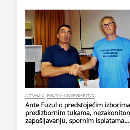
AKTUALNO
POLITIKA I GOSPODARSTVO
Ante Fuzul o predstojećim izborima
predizbornim tukama, nezakonito
zapošljavanju, spornim isplatama…