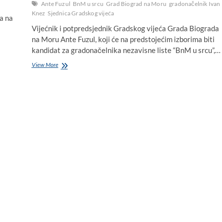
Ante Fuzul
BnM u srcu
Grad Biograd na Moru
gradonačelnik Ivan
Knez
Sjednica Gradskog vijeća
a na
Vijećnik i potpredsjednik Gradskog vijeća Grada Biograda
na Moru Ante Fuzul, koji će na predstojećim izborima biti
kandidat za gradonačelnika nezavisne liste “BnM u srcu”,…
Biogradska
View More
oporba
nije
protiv
novog
kolodvora
i
bazena,
nego
lokacije