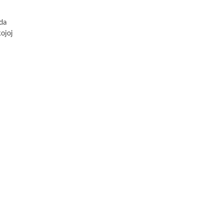
uda
ojoj