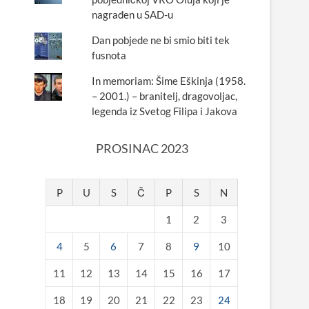
nagrađen u SAD-u
Dan pobjede ne bi smio biti tek
fusnota
In memoriam: Šime Eškinja (1958.
– 2001.) – branitelj, dragovoljac,
legenda iz Svetog Filipa i Jakova
PROSINAC 2023
P
U
S
Č
P
S
N
1
2
3
4
5
6
7
8
9
10
11
12
13
14
15
16
17
18
19
20
21
22
23
24