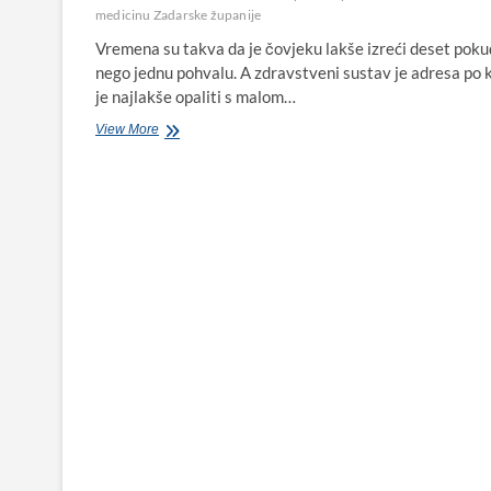
medicinu Zadarske županije
Vremena su takva da je čovjeku lakše izreći deset pok
nego jednu pohvalu. A zdravstveni sustav je adresa po k
je najlakše opaliti s malom…
Ahmadu
View More
Mah’D-
u,
dr.
med.,liječniku
iz
Svete
Zemlje
u
Biogradu
na
Moru
sve
pohvale