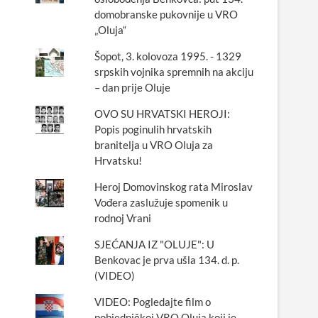
domobranske pukovnije u VRO
„Oluja“
Šopot, 3. kolovoza 1995. - 1329
srpskih vojnika spremnih na akciju
– dan prije Oluje
OVO SU HRVATSKI HEROJI:
Popis poginulih hrvatskih
branitelja u VRO Oluja za
Hrvatsku!
Heroj Domovinskog rata Miroslav
Vođera zaslužuje spomenik u
rodnoj Vrani
SJEĆANJA IZ "OLUJE": U
Benkovac je prva ušla 134. d. p.
(VIDEO)
VIDEO: Pogledajte film o
pobjedničkoj VRO Oluja koji je