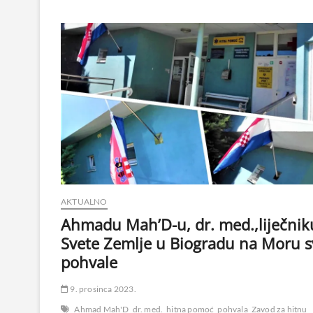
AKTUALNO
Ahmadu Mah’D-u, dr. med.,liječniku
Svete Zemlje u Biogradu na Moru s
pohvale
9. prosinca 2023.
Ahmad Mah'D
dr. med.
hitna pomoć
pohvala
Zavod za hitnu