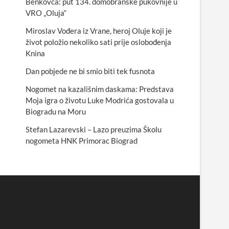
Benkovca: put 134. domobranske pukovnije u
VRO „Oluja“
Miroslav Vođera iz Vrane, heroj Oluje koji je
život položio nekoliko sati prije oslobođenja
Knina
Dan pobjede ne bi smio biti tek fusnota
Nogomet na kazališnim daskama: Predstava
Moja igra o životu Luke Modrića gostovala u
Biogradu na Moru
Stefan Lazarevski – Lazo preuzima Školu
nogometa HNK Primorac Biograd