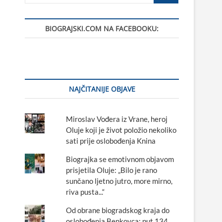
BIOGRAJSKI.COM NA FACEBOOKU:
NAJČITANIJE OBJAVE
Miroslav Vođera iz Vrane, heroj
Oluje koji je život položio nekoliko
sati prije oslobođenja Knina
Biograjka se emotivnom objavom
prisjetila Oluje: „Bilo je rano
sunčano ljetno jutro, more mirno,
riva pusta...“
Od obrane biogradskog kraja do
oslobođenja Benkovca: put 134.