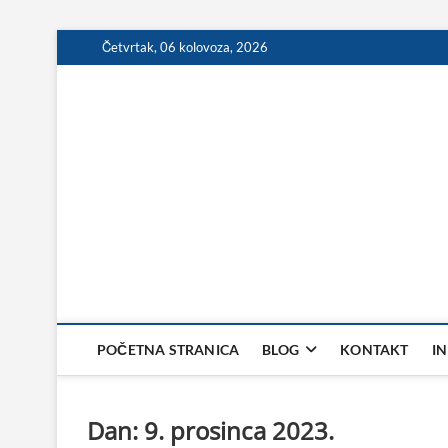
Skip
Četvrtak, 06 kolovoza, 2026
to
content
POČETNA STRANICA
BLOG
KONTAKT
I
Dan:
9. prosinca 2023.