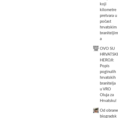
koji
kilometre
pretvara u
počast
hrvatskim
braniteljim
a
OVO SU
HRVATSKI
HEROJI:
Popis
poginulih
hrvatskih
branitelja
u VRO
Oluja za
Hrvatsku!
Od obrane
biogradsk