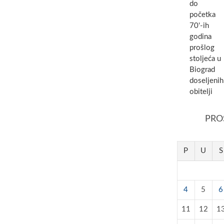
do
početka
70'-ih
godina
prošlog
stoljeća u
Biograd
doseljenih
obitelji
PRO
P
U
S
4
5
6
11
12
1