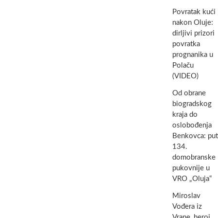
Povratak kući
nakon Oluje:
dirljivi prizori
povratka
prognanika u
Polaču
(VIDEO)
Od obrane
biogradskog
kraja do
oslobođenja
Benkovca: put
134.
domobranske
pukovnije u
VRO „Oluja“
Miroslav
Vođera iz
Vrane, heroj