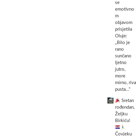
se
emotivno
m
objavom
prisjetila
Oluje:
„Bilo je
rano
sunčano
ljetno
jutro,
more
mirno, riva
pusta...“
Sretan
rođendan,
Željku
Birkiću!
Čovjeku