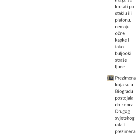
mogu se
kretati po
staklu ili
plafonu,
nemaju
očne
kapke i
tako
buljooki
straše
ljude
Prezimena
koja su u
Biogradu
postojala
do konca
Drugog
svjetskog
rata i
prezimena