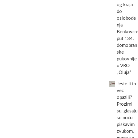
og kraja
do
oslobođe
nja
Benkovca:
put 134.
domobran
ske
pukovnije
u VRO
„Oluja“
Jeste li ih
već
opazili?
Prozirni
su, glasaju
se noću
piskavim
zvukom,