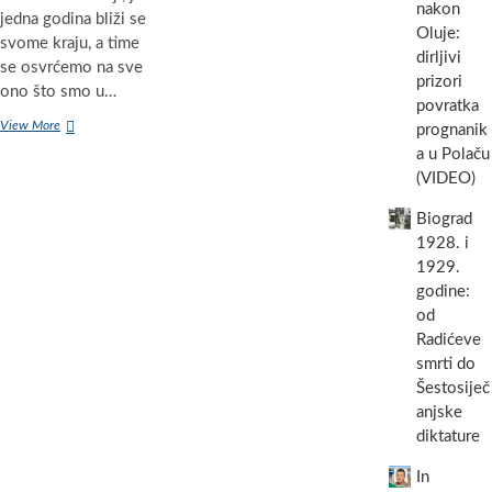
nakon
jedna godina bliži se
Oluje:
svome kraju, a time
dirljivi
se osvrćemo na sve
prizori
ono što smo u…
povratka
Sretan
View More
prognanik
Božić
a u Polaču
želi
(VIDEO)
vam
“Biograjski”!
Biograd
1928. i
1929.
godine:
od
Radićeve
smrti do
Šestosiječ
anjske
diktature
In