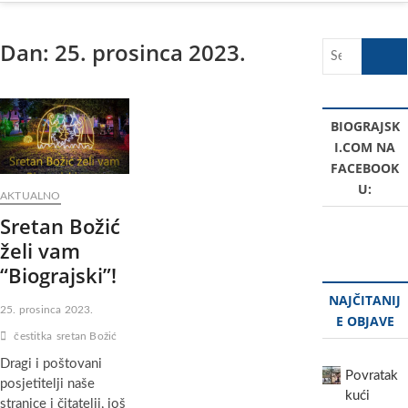
Dan:
25. prosinca 2023.
Search
…
BIOGRAJSK
I.COM NA
FACEBOOK
U:
AKTUALNO
Sretan Božić
želi vam
“Biograjski”!
NAJČITANIJ
25. prosinca 2023.
E OBJAVE
čestitka
sretan Božić
Dragi i poštovani
Povratak
posjetitelji naše
kući
stranice i čitatelji, još