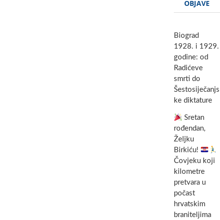
OBJAVE
Biograd
1928. i 1929.
godine: od
Radićeve
smrti do
Šestosiječanjs
ke diktature
Sretan
rođendan,
Željku
Birkiću!
Čovjeku koji
kilometre
pretvara u
počast
hrvatskim
braniteljima