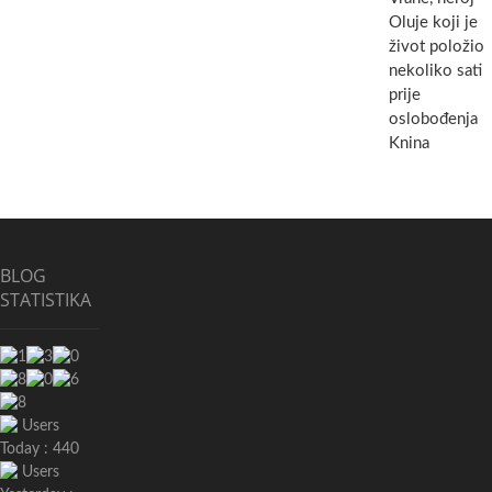
Oluje koji je
život položio
nekoliko sati
prije
oslobođenja
Knina
BLOG
STATISTIKA
Users
Today : 440
Users