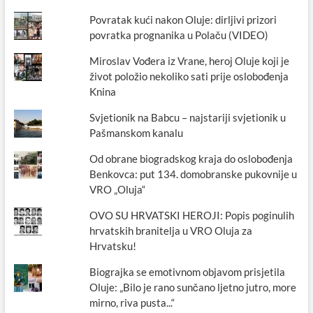
Povratak kući nakon Oluje: dirljivi prizori
povratka prognanika u Polaču (VIDEO)
Miroslav Vođera iz Vrane, heroj Oluje koji je
život položio nekoliko sati prije oslobođenja
Knina
Svjetionik na Babcu – najstariji svjetionik u
Pašmanskom kanalu
Od obrane biogradskog kraja do oslobođenja
Benkovca: put 134. domobranske pukovnije u
VRO „Oluja“
OVO SU HRVATSKI HEROJI: Popis poginulih
hrvatskih branitelja u VRO Oluja za
Hrvatsku!
Biograjka se emotivnom objavom prisjetila
Oluje: „Bilo je rano sunčano ljetno jutro, more
mirno, riva pusta...“