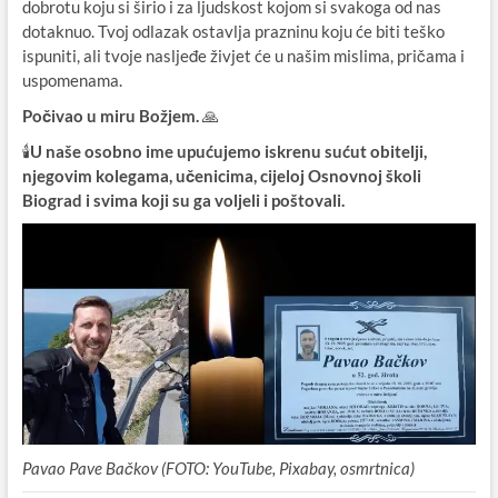
dobrotu koju si širio i za ljudskost kojom si svakoga od nas
dotaknuo. Tvoj odlazak ostavlja prazninu koju će biti teško
ispuniti, ali tvoje nasljeđe živjet će u našim mislima, pričama i
uspomenama.
Počivao u miru Božjem.
🙏
🕯️
U naše osobno ime upućujemo iskrenu sućut obitelji,
njegovim kolegama, učenicima, cijeloj Osnovnoj školi
Biograd i svima koji su ga voljeli i poštovali.
Pavao Pave Bačkov (FOTO: YouTube, Pixabay, osmrtnica)