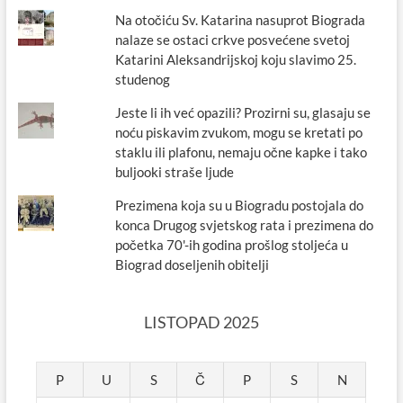
Na otočiću Sv. Katarina nasuprot Biograda
nalaze se ostaci crkve posvećene svetoj
Katarini Aleksandrijskoj koju slavimo 25.
studenog
Jeste li ih već opazili? Prozirni su, glasaju se
noću piskavim zvukom, mogu se kretati po
staklu ili plafonu, nemaju očne kapke i tako
buljooki straše ljude
Prezimena koja su u Biogradu postojala do
konca Drugog svjetskog rata i prezimena do
početka 70'-ih godina prošlog stoljeća u
Biograd doseljenih obitelji
LISTOPAD 2025
P
U
S
Č
P
S
N