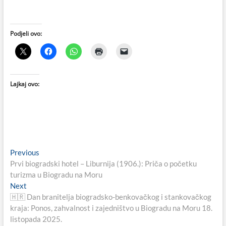
Podjeli ovo:
Lajkaj ovo:
Navigacija
Previous
Previous
post:
Prvi biogradski hotel – Liburnija (1906.): Priča o početku
objava
turizma u Biogradu na Moru
Next
Next
post:
🇭🇷 Dan branitelja biogradsko-benkovačkog i stankovačkog
kraja: Ponos, zahvalnost i zajedništvo u Biogradu na Moru 18.
listopada 2025.