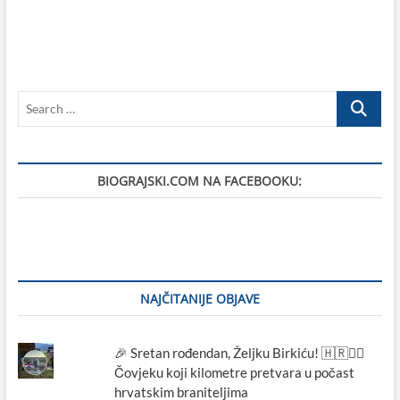
Search
…
BIOGRAJSKI.COM NA FACEBOOKU:
NAJČITANIJE OBJAVE
🎉 Sretan rođendan, Željku Birkiću! 🇭🇷🏃‍♂️
Čovjeku koji kilometre pretvara u počast
hrvatskim braniteljima