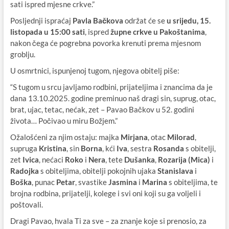
sati ispred mjesne crkve.”
Posljednji ispraćaj
Pavla Bačkova
održat će se
u srijedu, 15.
listopada u 15:00 sati
, ispred
župne crkve u Pakoštanima
,
nakon čega će pogrebna povorka krenuti prema mjesnom
groblju.
U osmrtnici, ispunjenoj tugom, njegova obitelj piše:
“S tugom u srcu javljamo rodbini, prijateljima i znancima da je
dana 13.10.2025. godine preminuo naš dragi sin, suprug, otac,
brat, ujac, tetac, nećak, zet – Pavao Bačkov u 52. godini
života… Počivao u miru Božjem.”
Ožalošćeni za njim ostaju: majka
Mirjana
, otac
Milorad
,
supruga
Kristina
, sin
Borna
, kći
Iva
, sestra
Rosanda
s obitelji,
zet
Ivica
, nećaci
Roko
i
Nera
, tete
Dušanka
,
Rozarija (Mica)
i
Radojka
s obiteljima, obitelji pokojnih ujaka
Stanislava
i
Boška
, punac
Petar
, svastike
Jasmina
i
Marina
s obiteljima, te
brojna rodbina, prijatelji, kolege i svi oni koji su ga voljeli i
poštovali.
Dragi Pavao, hvala Ti za sve – za znanje koje si prenosio, za