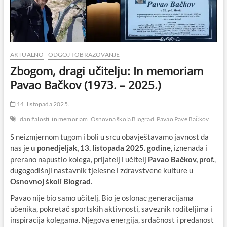
AKTUALNO
ODGOJ I OBRAZOVANJE
Zbogom, dragi učitelju: In memoriam
Pavao Bačkov (1973. – 2025.)
14. listopada 2025.
dan žalosti
in memoriam
Osnovna škola Biograd
Pavao Pave Bačkov
S neizmjernom tugom i boli u srcu obavještavamo javnost da
nas je
u ponedjeljak, 13. listopada 2025. godine
, iznenada i
prerano napustio kolega, prijatelj i učitelj
Pavao Bačkov, prof.
,
dugogodišnji nastavnik tjelesne i zdravstvene kulture u
Osnovnoj školi Biograd
.
Pavao nije bio samo učitelj. Bio je oslonac generacijama
učenika, pokretač sportskih aktivnosti, saveznik roditeljima i
inspiracija kolegama. Njegova energija, srdačnost i predanost