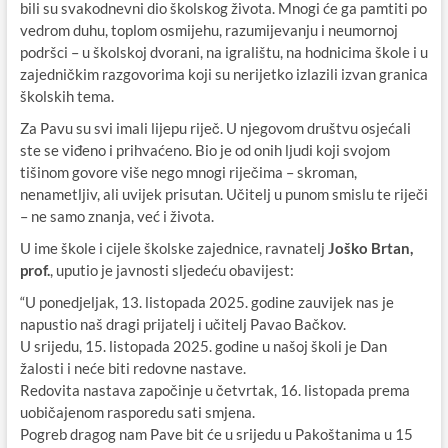
bili su svakodnevni dio školskog života. Mnogi će ga pamtiti po
vedrom duhu, toplom osmijehu, razumijevanju i neumornoj
podršci – u školskoj dvorani, na igralištu, na hodnicima škole i u
zajedničkim razgovorima koji su nerijetko izlazili izvan granica
školskih tema.
Za Pavu su svi imali lijepu riječ. U njegovom društvu osjećali
ste se viđeno i prihvaćeno. Bio je od onih ljudi koji svojom
tišinom govore više nego mnogi riječima – skroman,
nenametljiv, ali uvijek prisutan. Učitelj u punom smislu te riječi
– ne samo znanja, već i života.
U ime škole i cijele školske zajednice, ravnatelj
Joško Brtan,
prof.
, uputio je javnosti sljedeću obavijest:
“U ponedjeljak, 13. listopada 2025. godine zauvijek nas je
napustio naš dragi prijatelj i učitelj Pavao Bačkov.
U srijedu, 15. listopada 2025. godine u našoj školi je Dan
žalosti i neće biti redovne nastave.
Redovita nastava započinje u četvrtak, 16. listopada prema
uobičajenom rasporedu sati smjena.
Pogreb dragog nam Pave bit će u srijedu u Pakoštanima u 15