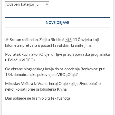
Kategorije
NOVE OBJAVE
🎉 Sretan rođendan, Željku Birkiću! 🇭🇷🏃‍♂️ Čovjeku koji
kilometre pretvara u počast hrvatskim braniteljima
Povratak kući nakon Oluje: dirljivi prizori povratka prognanika
u Polaču (VIDEO)
Od obrane biogradskog kraja do oslobođenja Benkovca: put
134. domobranske pukovnije u VRO „Oluja“
Miroslav Vođera iz Vrane, heroj Oluje koji je život položio
nekoliko sati prije oslobođenja Knina
Dan pobjede ne bi smio biti tek fusnota