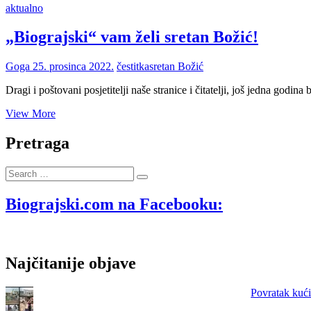
aktualno
„Biograjski“ vam želi sretan Božić!
Goga
25. prosinca 2022.
čestitka
sretan Božić
Dragi i poštovani posjetitelji naše stranice i čitatelji, još jedna god
„Biograjski“
View More
vam
želi
Pretraga
sretan
Božić!
Search
…
Biograjski.com na Facebooku:
Najčitanije objave
Povratak kući