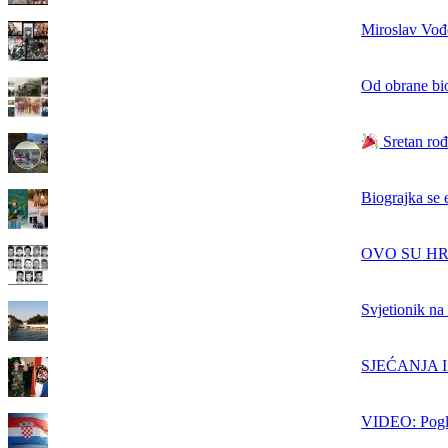
Miroslav Vođe
Od obrane bi
Sretan rođ
Biograjka se 
OVO SU HRVAT
Svjetionik na
SJEĆANJA IZ
VIDEO: Pogle