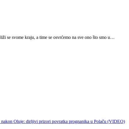
ina bliži se svome kraju, a time se osvrćemo na sve ono što smo u…
 nakon Oluje: dirljivi prizori povratka prognanika u Polaču (VIDEO)