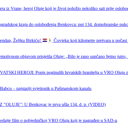
ra iz Vrane, heroj Oluje koji je život položio nekoliko sati prije oslob
ogradskog kraja do oslobođenja Benkovca: put 134. domobranske puk
endan, Željku Birkiću!
Čovjeku koji kilometre pretvara u počast 
emotivnom objavom prisjetila Oluje: „Bilo je rano sunčano ljetno jutro, 
SKI HEROJI: Popis poginulih hrvatskih branitelja u VRO Oluja z
 Babcu – najstariji svjetionik u Pašmanskom kanalu
 "OLUJE": U Benkovac je prva ušla 134. d. p. (VIDEO)
dajte film o pobjedničkoj VRO Oluja koji je nagrađen u SAD-u