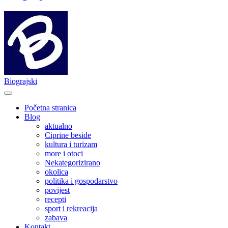
Biograjski
Početna stranica
Blog
aktualno
Ciprine beside
kultura i turizam
more i otoci
Nekategorizirano
okolica
politika i gospodarstvo
povijest
recepti
sport i rekreacija
zabava
Kontakt