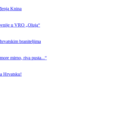
ođenja Knina
ovnije u VRO „Oluja“
hrvatskim braniteljima
more mirno, riva pusta...“
a Hrvatsku!