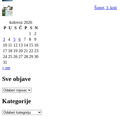
Šopot, 3. kol
kolovoz 2026
P
U
S
Č
P
S
N
1
2
3
4
5
6
7
8
9
10
11
12
13
14
15
16
17
18
19
20
21
22
23
24
25
26
27
28
29
30
31
« srp
Sve objave
Sve
objave
Kategorije
Kategorije