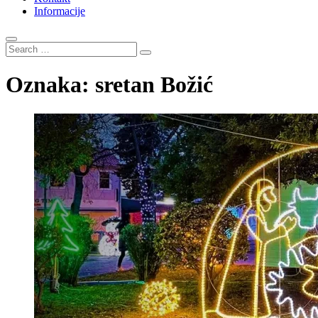
Informacije
Search
…
Oznaka:
sretan Božić