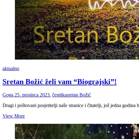
aktualno
Sretan Božić želi vam “Biograjski”!
Goga
25. prosinca 2023.
čestitka
sretan Božić
Dragi i poštovani posjetitelji naše stranice i čitatelji, još jedna god
Sretan
View More
Božić
želi
vam
“Biograjski”!