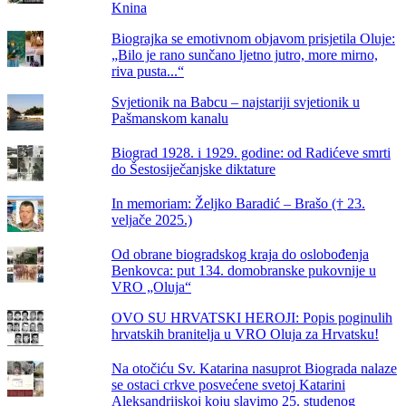
Knina
Biograjka se emotivnom objavom prisjetila Oluje:
„Bilo je rano sunčano ljetno jutro, more mirno,
riva pusta...“
Svjetionik na Babcu – najstariji svjetionik u
Pašmanskom kanalu
Biograd 1928. i 1929. godine: od Radićeve smrti
do Šestosiječanjske diktature
In memoriam: Željko Baradić – Brašo († 23.
veljače 2025.)
Od obrane biogradskog kraja do oslobođenja
Benkovca: put 134. domobranske pukovnije u
VRO „Oluja“
OVO SU HRVATSKI HEROJI: Popis poginulih
hrvatskih branitelja u VRO Oluja za Hrvatsku!
Na otočiću Sv. Katarina nasuprot Biograda nalaze
se ostaci crkve posvećene svetoj Katarini
Aleksandrijskoj koju slavimo 25. studenog