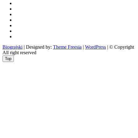
gospodarstvo
i
sport
otoci
i
okolica
rekreacija
odgoj
i
zabava
obrazovanje
recepti
Ciprine
beside
Nekategorizirano
Biograjski
| Designed by:
Theme Freesia
|
WordPress
| © Copyright
All right reserved
Top