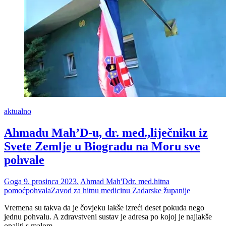
aktualno
Ahmadu Mah’D-u, dr. med.,liječniku iz
Svete Zemlje u Biogradu na Moru sve
pohvale
Goga
9. prosinca 2023.
Ahmad Mah'D
dr. med.
hitna
pomoć
pohvala
Zavod za hitnu medicinu Zadarske županije
Vremena su takva da je čovjeku lakše izreći deset pokuda nego
jednu pohvalu. A zdravstveni sustav je adresa po kojoj je najlakše
opaliti s malom…