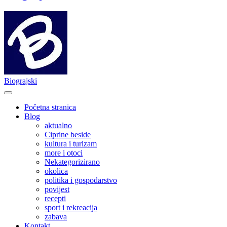
Biograjski
Početna stranica
Blog
aktualno
Ciprine beside
kultura i turizam
more i otoci
Nekategorizirano
okolica
politika i gospodarstvo
povijest
recepti
sport i rekreacija
zabava
Kontakt