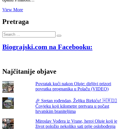
Ahmadu
View More
Mah’D-
u,
Pretraga
dr.
med.,liječniku
Search
iz
…
Svete
Zemlje
Biograjski.com na Facebooku:
u
Biogradu
na
Moru
Najčitanije objave
sve
pohvale
Povratak kući nakon Oluje: dirljivi prizori
povratka prognanika u Polaču (VIDEO)
🎉 Sretan rođendan, Željku Birkiću! 🇭🇷🏃‍♂️
Čovjeku koji kilometre pretvara u počast
hrvatskim braniteljima
Miroslav Vođera iz Vrane, heroj Oluje koji je
život položio nekoliko sati prije oslobođenja