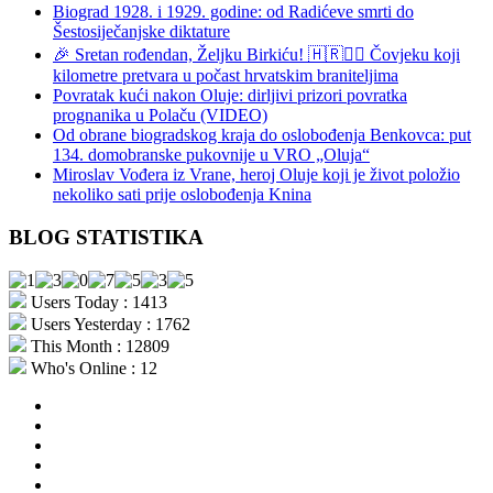
Biograd 1928. i 1929. godine: od Radićeve smrti do
Šestosiječanjske diktature
🎉 Sretan rođendan, Željku Birkiću! 🇭🇷🏃‍♂️ Čovjeku koji
kilometre pretvara u počast hrvatskim braniteljima
Povratak kući nakon Oluje: dirljivi prizori povratka
prognanika u Polaču (VIDEO)
Od obrane biogradskog kraja do oslobođenja Benkovca: put
134. domobranske pukovnije u VRO „Oluja“
Miroslav Vođera iz Vrane, heroj Oluje koji je život položio
nekoliko sati prije oslobođenja Knina
BLOG STATISTIKA
Users Today : 1413
Users Yesterday : 1762
This Month : 12809
Who's Online : 12
aktualno
povijest
kultura
i
politika
turizam
i
more