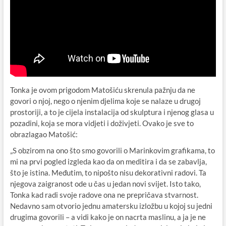
Tonka je ovom prigodom Matošiću skrenula pažnju da ne
govori o njoj, nego o njenim djelima koje se nalaze u drugoj
prostoriji, a to je cijela instalacija od skulptura i njenog glasa u
pozadini, koja se mora vidjeti i doživjeti. Ovako je sve to
obrazlagao Matošić:
„S obzirom na ono što smo govorili o Marinkovim grafikama, to
mi na prvi pogled izgleda kao da on meditira i da se zabavlja,
što je istina. Međutim, to nipošto nisu dekorativni radovi. Ta
njegova zaigranost ode u čas u jedan novi svijet. Isto tako,
Tonka kad radi svoje radove ona ne prepričava stvarnost.
Nedavno sam otvorio jednu amatersku izložbu u kojoj su jedni
drugima govorili – a vidi kako je on nacrta maslinu, a ja je ne