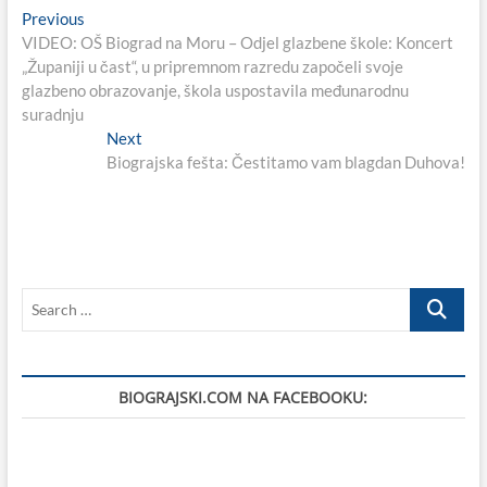
Navigacija
Previous
Previous
post:
VIDEO: OŠ Biograd na Moru – Odjel glazbene škole: Koncert
objava
„Županiji u čast“, u pripremnom razredu započeli svoje
glazbeno obrazovanje, škola uspostavila međunarodnu
suradnju
Next
Next
post:
Biograjska fešta: Čestitamo vam blagdan Duhova!
Search
…
BIOGRAJSKI.COM NA FACEBOOKU: