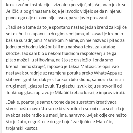
kroz zvučne instalacije i vizualnu poeziju.“, objašnjavao je dr. sc.
Jeličić, a po grimasama koje je izvodio vidjelo se da ni njemu
puno toga nije u tome nije jasno, pa se javio prozvani.
„Radi se o tome da to je spontano nastao jedan brend za koji će
se tek čuti u Japanu i u drugim zemljama, ali zasad je krenulo
baš sa suradnjom s Marinkom. Naime, on me nazvao i pitao za
jednu prethodnu izložbu bi li mu napisao tekst za katalog
izložbe. Tad sam bio u nekom fluidnom raspoloženju te ga
pitao može li u stihovima, na što se on složio i onda smo
krenuli mimo struje.“, započeo je Jakša Matošić te opisivao
nastavak suradnje uz razmjenu poruka preko WhatsAppa uz
stihove i grafike, dok je s Tonkom bilo slično, samo su koristili
drugi medij, glazbu i zvuk. Tu glazbu i zvuk koju su stvorili od
Tonkinog glasa upravo je Milačić trebao kasnije improvizirati.
„Dakle, poanta je samo u tome da se susretom kreativaca
stvori nešto novo što se ne bi stvorilo da se oni nisu sreli, da je
svak za sebe radio a u medijima, naravno, uvijek odjekne nešto
što je žuto, nego što je druge boje.“ zaključio je Matošić,
trojanski kustos.