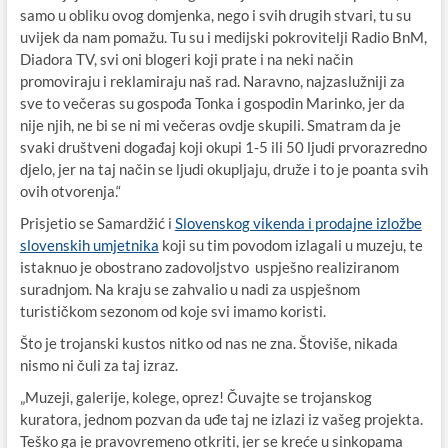
samo u obliku ovog domjenka, nego i svih drugih stvari, tu su
uvijek da nam pomažu. Tu su i medijski pokrovitelji Radio BnM,
Diadora TV, svi oni blogeri koji prate i na neki način
promoviraju i reklamiraju naš rad. Naravno, najzaslužniji za
sve to večeras su gospođa Tonka i gospodin Marinko, jer da
nije njih, ne bi se ni mi večeras ovdje skupili. Smatram da je
svaki društveni događaj koji okupi 1-5 ili 50 ljudi prvorazredno
djelo, jer na taj način se ljudi okupljaju, druže i to je poanta svih
ovih otvorenja.“
Prisjetio se Samardžić i
Slovenskog vikenda i prodajne izložbe
slovenskih umjetnika
koji su tim povodom izlagali u muzeju, te
istaknuo je obostrano zadovoljstvo uspješno realiziranom
suradnjom. Na kraju se zahvalio u nadi za uspješnom
turističkom sezonom od koje svi imamo koristi.
Što je trojanski kustos nitko od nas ne zna. Štoviše, nikada
nismo ni čuli za taj izraz.
„Muzeji, galerije, kolege, oprez! Čuvajte se trojanskog
kuratora, jednom pozvan da uđe taj ne izlazi iz vašeg projekta.
Teško ga je pravovremeno otkriti, jer se kreće u sinkopama