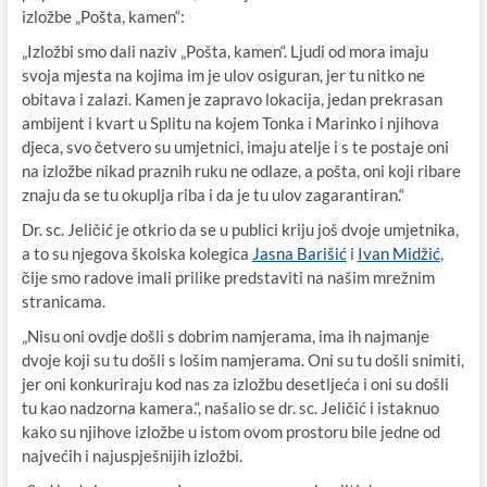
izložbe „Pošta, kamen“:
„Izložbi smo dali naziv „Pošta, kamen“. Ljudi od mora imaju
svoja mjesta na kojima im je ulov osiguran, jer tu nitko ne
obitava i zalazi. Kamen je zapravo lokacija, jedan prekrasan
ambijent i kvart u Splitu na kojem Tonka i Marinko i njihova
djeca, svo četvero su umjetnici, imaju atelje i s te postaje oni
na izložbe nikad praznih ruku ne odlaze, a pošta, oni koji ribare
znaju da se tu okuplja riba i da je tu ulov zagarantiran.“
Dr. sc. Jeličić je otkrio da se u publici kriju još dvoje umjetnika,
a to su njegova školska kolegica
Jasna Barišić
i
Ivan Midžić
,
čije smo radove imali prilike predstaviti na našim mrežnim
stranicama.
„Nisu oni ovdje došli s dobrim namjerama, ima ih najmanje
dvoje koji su tu došli s lošim namjerama. Oni su tu došli snimiti,
jer oni konkuriraju kod nas za izložbu desetljeća i oni su došli
tu kao nadzorna kamera.“, našalio se dr. sc. Jeličić i istaknuo
kako su njihove izložbe u istom ovom prostoru bile jedne od
najvećih i najuspješnijih izložbi.