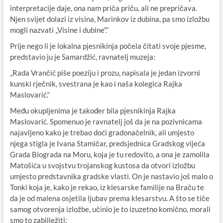
interpretacije daje, ona nam priča priču, ali ne prepričava.
Njen svijet dolazi iz visina, Marinkov iz dubina, pa smo izložbu
mogli nazvati „Visine i dubine“.”
Prije nego li je lokalna pjesnikinja počela čitati svoje pjesme,
predstavio ju je Samardžić, ravnatelj muzeja:
„Rada Vrančić piše poeziju i prozu, napisala je jedan izvorni
kunski rječnik, svestrana je kao i naša kolegica Rajka
Maslovarić.“
Među okupljenima je također bila pjesnikinja Rajka
Maslovarić. Spomenuo je ravnatelj još da je na pozivnicama
najavljeno kako je trebao doći gradonačelnik, ali umjesto
njega stigla je Ivana Stamičar, predsjednica Gradskog vijeća
Grada Biograda na Moru, koja je tu redovito, a ona je zamolila
Matošića u svojstvu trojanskog kustosa da otvori izložbu
umjesto predstavnika gradske vlasti. On je nastavio još malo o
Tonki koja je, kako je rekao, iz klesarske familije na Braču te
da je od malena osjetila ljubav prema klesarstvu. A što se tiče
samog otvorenja izložbe, učinio je to izuzetno komično, morali
smo to zabilježiti: