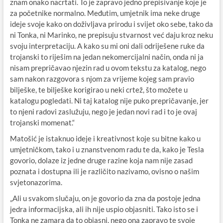
znam onako nacrtati. To je zapravo jedno prepisivanje koje je
za početnike normalno. Međutim, umjetnik ima neke druge
ideje svoje kako on doživljava prirodu i svijet oko sebe, tako da
ni Tonka, ni Marinko, ne prepisuju stvarnost već daju kroz neku
svoju interpretaciju. A kako su mi oni dali odriješene ruke da
trojanski to riješim na jedan nekomercijalni način, onda ni ja
nisam prepričavao njezin rad u ovom tekstu za katalog, nego
sam nakon razgovora s njom za vrijeme kojeg sam pravio
bilješke, te bilješke korigirao u neki crtež, što možete u
katalogu pogledati. Ni taj katalog nije puko prepričavanje, jer
to njeni radovi zaslužuju, nego je jedan novi rad i to je ovaj
trojanski momenat.“
Matošić je istaknuo ideje i kreativnost koje su bitne kako u
umjetničkom, tako i u znanstvenom radu te da, kako je Tesla
govorio, dolaze iz jedne druge razine koja nam nije zasad
poznata i dostupna ili je različito nazivamo, ovisno o našim
svjetonazorima.
„Ali u svakom slučaju, on je govorio da zna da postoje jedna
jedra informacijska, ali ih nije uspio objasniti. Tako isto se i
Tonka ne zamara da to objasni, nego ona zapravo te svoje