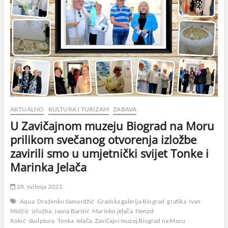
AKTUALNO
KULTURA I TURIZAM
ZABAVA
U Zavičajnom muzeju Biograd na Moru
prilikom svečanog otvorenja izložbe
zavirili smo u umjetnički svijet Tonke i
Marinka Jelača
28. svibnja 2023.
Aqua
Draženko Samardžić
Gradska galerija Biograd
grafika
Ivan
Midžić
izložba
Jasna Barišić
Marinko jelača
Nenad
Kokić
skulptura
Tonka Jelača
Zavičajni muzej Biograd na Moru