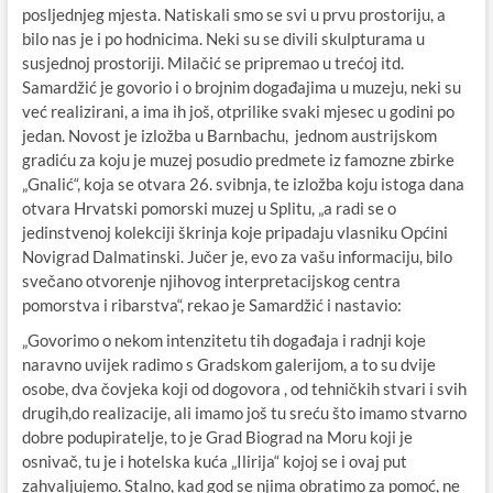
posljednjeg mjesta. Natiskali smo se svi u prvu prostoriju, a
bilo nas je i po hodnicima. Neki su se divili skulpturama u
susjednoj prostoriji. Milačić se pripremao u trećoj itd.
Samardžić je govorio i o brojnim događajima u muzeju, neki su
već realizirani, a ima ih još, otprilike svaki mjesec u godini po
jedan. Novost je izložba u Barnbachu, jednom austrijskom
gradiću za koju je muzej posudio predmete iz famozne zbirke
„Gnalić“, koja se otvara 26. svibnja, te izložba koju istoga dana
otvara Hrvatski pomorski muzej u Splitu, „a radi se o
jedinstvenoj kolekciji škrinja koje pripadaju vlasniku Općini
Novigrad Dalmatinski. Jučer je, evo za vašu informaciju, bilo
svečano otvorenje njihovog interpretacijskog centra
pomorstva i ribarstva“, rekao je Samardžić i nastavio:
„Govorimo o nekom intenzitetu tih događaja i radnji koje
naravno uvijek radimo s Gradskom galerijom, a to su dvije
osobe, dva čovjeka koji od dogovora , od tehničkih stvari i svih
drugih,do realizacije, ali imamo još tu sreću što imamo stvarno
dobre podupiratelje, to je Grad Biograd na Moru koji je
osnivač, tu je i hotelska kuća „Ilirija“ kojoj se i ovaj put
zahvaljujemo. Stalno, kad god se njima obratimo za pomoć, ne