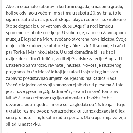
Ako smo pomalo zaboravili kulturni događaj u našemu gradu,
koji se odvijao u večernjim satima u subotu 20. svibnja, to je
sigurno zato što nas je svih skupa blago rečeno – šokiralo ono
što se događalo u privatnom klubu „Aqua“ u noći između
spomenute subote i nedjelje. U subotu je, naime, u Zavičajnom
muzeju Biograd na Moru svečano otvorena nova izložba. Svoje
umjetničke radove, skulpture i grafike, izložili su ondje bračni
par Tonka i Marinko Jelača. U ulozi domaćina bili su kao i
uvijek dr. sc. Tonći Jeličić, voditelj Gradske galerije Biograd i
Draženko Samardžić, ravnatelj muzeja. Novost je službenog
programa Jakša Matošić koji je u ulozi trojanskog kustosa
zabavno predstavljao umjetnike. Pjesnikinja Radica Rada
Vrančić iz jedne od svojih mnogobrojnih zbirki pjesama čitala
je stihove pjesama „Oj, Jadrane“ i „Hvala ti more“. Tomislav
Milačić je saksofonom ugrijao atmosferu. Izložba će biti
otvorena četiri tjedna i može se razgledati do 16. lipnja. I to je
ukratko rezime ovog prvorazrednog kulturnog događaja čijeg
smo promotori mi, lokalni radio i portali. Malo opširnija verzija
slijedi u nastavku.