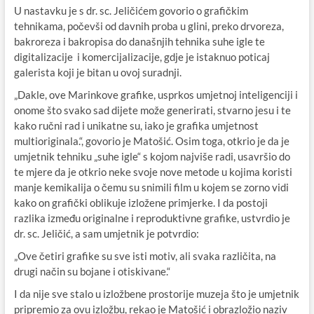
U nastavku je s dr. sc. Jeličićem govorio o grafičkim
tehnikama, počevši od davnih proba u glini, preko drvoreza,
bakroreza i bakropisa do današnjih tehnika suhe igle te
digitalizacije i komercijalizacije, gdje je istaknuo poticaj
galerista koji je bitan u ovoj suradnji.
„Dakle, ove Marinkove grafike, usprkos umjetnoj inteligenciji i
onome što svako sad dijete može generirati, stvarno jesu i te
kako ručni rad i unikatne su, iako je grafika umjetnost
multioriginala.“, govorio je Matošić. Osim toga, otkrio je da je
umjetnik tehniku „suhe igle“ s kojom najviše radi, usavršio do
te mjere da je otkrio neke svoje nove metode u kojima koristi
manje kemikalija o čemu su snimili film u kojem se zorno vidi
kako on grafički oblikuje izložene primjerke. I da postoji
razlika između originalne i reproduktivne grafike, ustvrdio je
dr. sc. Jeličić, a sam umjetnik je potvrdio:
„Ove četiri grafike su sve isti motiv, ali svaka različita, na
drugi način su bojane i otiskivane.“
I da nije sve stalo u izložbene prostorije muzeja što je umjetnik
pripremio za ovu izložbu, rekao je Matošić i obrazložio naziv