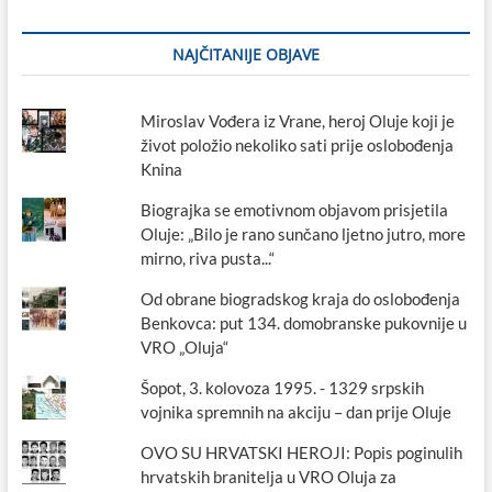
NAJČITANIJE OBJAVE
Miroslav Vođera iz Vrane, heroj Oluje koji je
život položio nekoliko sati prije oslobođenja
Knina
Biograjka se emotivnom objavom prisjetila
Oluje: „Bilo je rano sunčano ljetno jutro, more
mirno, riva pusta...“
Od obrane biogradskog kraja do oslobođenja
Benkovca: put 134. domobranske pukovnije u
VRO „Oluja“
Šopot, 3. kolovoza 1995. - 1329 srpskih
vojnika spremnih na akciju – dan prije Oluje
OVO SU HRVATSKI HEROJI: Popis poginulih
hrvatskih branitelja u VRO Oluja za