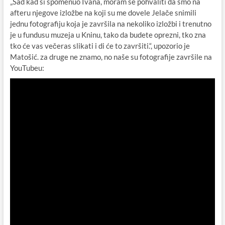
„Sad kad si spomenuo Ivana, moram se pohvaliti da smo na
afteru njegove izložbe na koji su me dovele Jelače snimili
jednu fotografiju koja je završila na nekoliko izložbi i trenutno
je u fundusu muzeja u Kninu, tako da budete oprezni, tko zna
tko će vas večeras slikati i di će to završiti.“, upozorio je
Matošić. za druge ne znamo, no naše su fotografije završile na
YouTubeu: