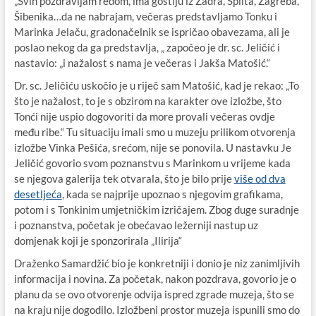
„Svih pozdravljam redom, ima gostiju iz Zadra, Splita, Zagreba,
Šibenika…da ne nabrajam, večeras predstavljamo Tonku i
Marinka Jelaču, gradonačelnik se ispričao obavezama, ali je
poslao nekog da ga predstavlja, „ započeo je dr. sc. Jeličić i
nastavio: „i nažalost s nama je večeras i Jakša Matošić.“
Dr. sc. Jeličiću uskočio je u riječ sam Matošić, kad je rekao: „To
što je nažalost, to je s obzirom na karakter ove izložbe, što
Tonći nije uspio dogovoriti da more provali večeras ovdje
među ribe.“ Tu situaciju imali smo u muzeju prilikom otvorenja
izložbe Vinka Pešića, srećom, nije se ponovila. U nastavku Je
Jeličić govorio svom poznanstvu s Marinkom u vrijeme kada
se njegova galerija tek otvarala, što je bilo prije
više od dva
desetljeća
, kada se najprije upoznao s njegovim grafikama,
potom i s Tonkinim umjetničkim izričajem. Zbog duge suradnje
i poznanstva, početak je obećavao ležerniji nastup uz
domjenak koji je sponzorirala „Ilirija“
Draženko Samardžić bio je konkretniji i donio je niz zanimljivih
informacija i novina. Za početak, nakon pozdrava, govorio je o
planu da se ovo otvorenje odvija ispred zgrade muzeja, što se
na kraju nije dogodilo. Izložbeni prostor muzeja ispunili smo do