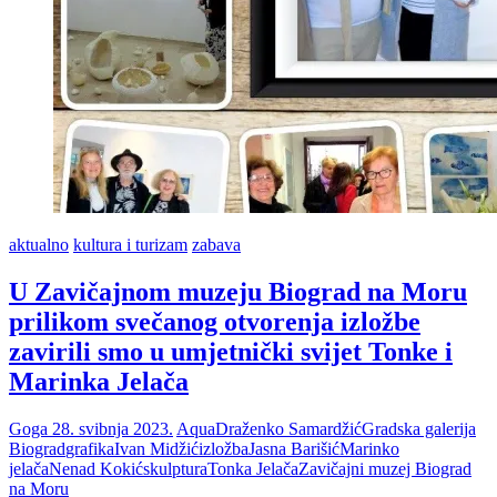
aktualno
kultura i turizam
zabava
U Zavičajnom muzeju Biograd na Moru
prilikom svečanog otvorenja izložbe
zavirili smo u umjetnički svijet Tonke i
Marinka Jelača
Goga
28. svibnja 2023.
Aqua
Draženko Samardžić
Gradska galerija
Biograd
grafika
Ivan Midžić
izložba
Jasna Barišić
Marinko
jelača
Nenad Kokić
skulptura
Tonka Jelača
Zavičajni muzej Biograd
na Moru