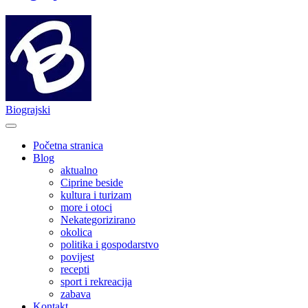
Biograjski
Početna stranica
Blog
aktualno
Ciprine beside
kultura i turizam
more i otoci
Nekategorizirano
okolica
politika i gospodarstvo
povijest
recepti
sport i rekreacija
zabava
Kontakt