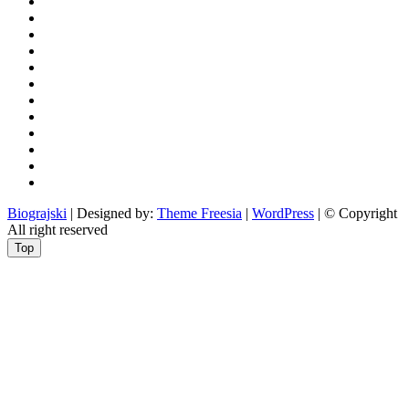
aktualno
povijest
kultura
i
politika
turizam
i
more
gospodarstvo
i
sport
otoci
i
okolica
rekreacija
odgoj
i
zabava
obrazovanje
recepti
Ciprine
beside
Nekategorizirano
Biograjski
| Designed by:
Theme Freesia
|
WordPress
| © Copyright
All right reserved
Top