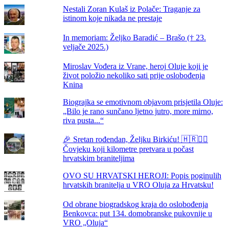
Nestali Zoran Kulaš iz Polače: Traganje za
istinom koje nikada ne prestaje
In memoriam: Željko Baradić – Brašo († 23.
veljače 2025.)
Miroslav Vođera iz Vrane, heroj Oluje koji je
život položio nekoliko sati prije oslobođenja
Knina
Biograjka se emotivnom objavom prisjetila Oluje:
„Bilo je rano sunčano ljetno jutro, more mirno,
riva pusta...“
🎉 Sretan rođendan, Željku Birkiću! 🇭🇷🏃‍♂️
Čovjeku koji kilometre pretvara u počast
hrvatskim braniteljima
OVO SU HRVATSKI HEROJI: Popis poginulih
hrvatskih branitelja u VRO Oluja za Hrvatsku!
Od obrane biogradskog kraja do oslobođenja
Benkovca: put 134. domobranske pukovnije u
VRO „Oluja“