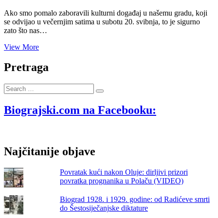
Ako smo pomalo zaboravili kulturni događaj u našemu gradu, koji
se odvijao u večernjim satima u subotu 20. svibnja, to je sigurno
zato što nas…
U
View More
Zavičajnom
muzeju
Pretraga
Biograd
na
Search
Moru
…
prilikom
svečanog
Biograjski.com na Facebooku:
otvorenja
izložbe
zavirili
smo
Najčitanije objave
u
umjetnički
svijet
Povratak kući nakon Oluje: dirljivi prizori
Tonke
povratka prognanika u Polaču (VIDEO)
i
Marinka
Biograd 1928. i 1929. godine: od Radićeve smrti
Jelača
do Šestosiječanjske diktature