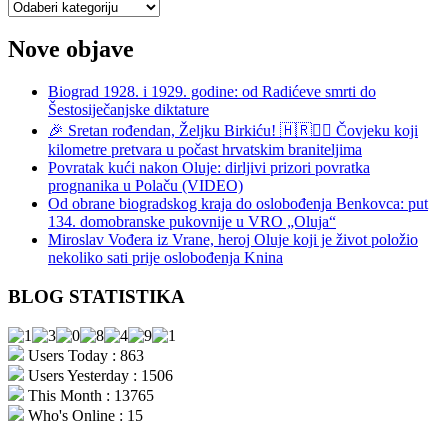
Kategorije
Nove objave
Biograd 1928. i 1929. godine: od Radićeve smrti do
Šestosiječanjske diktature
🎉 Sretan rođendan, Željku Birkiću! 🇭🇷🏃‍♂️ Čovjeku koji
kilometre pretvara u počast hrvatskim braniteljima
Povratak kući nakon Oluje: dirljivi prizori povratka
prognanika u Polaču (VIDEO)
Od obrane biogradskog kraja do oslobođenja Benkovca: put
134. domobranske pukovnije u VRO „Oluja“
Miroslav Vođera iz Vrane, heroj Oluje koji je život položio
nekoliko sati prije oslobođenja Knina
BLOG STATISTIKA
Users Today : 863
Users Yesterday : 1506
This Month : 13765
Who's Online : 15