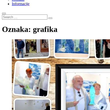
Informacije
Search
…
Oznaka:
grafika