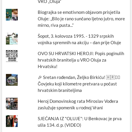
VRO „Oluja“
Biograjka se emotivnom objavom prisjetila
Oluje: „Bilo je rano sunčano ljetno jutro, more
mirno, riva pusta...“
Šopot, 3. kolovoza 1995. - 1329 srpskih
vojnika spremnih na akciju – dan prije Oluje
OVO SU HRVATSKI HEROJI: Popis poginulih
hrvatskih branitelja u VRO Oluja za
Hrvatsku!
🎉 Sretan rođendan, Željko Birkiću! 🇭🇷🏃‍♂️
Čovjeku koji kilometre pretvara u počast
hrvatskim braniteljima
Heroj Domovinskog rata Miroslav Vođera
zaslužuje spomenik u rodnoj Vrani
SJEĆANJA IZ "OLUJE": U Benkovac je prva
ušla 134. d. p. (VIDEO)