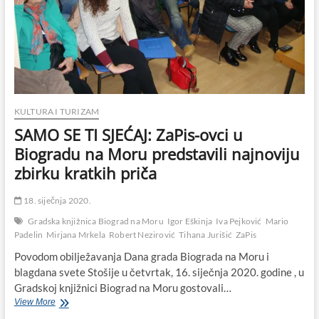
dan
:'(
KULTURA I TURIZAM
SAMO SE TI SJEĆAJ: ZaPis-ovci u
Biogradu na Moru predstavili najnoviju
zbirku kratkih priča
18. siječnja 2020.
Gradska knjižnica Biograd na Moru
Igor Eškinja
Iva Pejković
Mario
Padelin
Mirjana Mrkela
Robert Nezirović
Tihana Jurišić
ZaPis
Povodom obilježavanja Dana grada Biograda na Moru i
blagdana svete Stošije u četvrtak, 16. siječnja 2020. godine , u
Gradskoj knjižnici Biograd na Moru gostovali…
SAMO
View More
SE