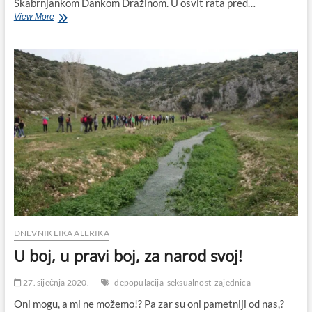
Škabrnjankom Dankom Dražinom. U osvit rata pred…
Na
View More
današnji
dan
1993.
godine
IX.
bojna
HOS-
a
ušla
je
u
Škabrnju
predvođena
mladom
Škabrnjankom
Dankom
Dražinom
DNEVNIK LIKA ALERIKA
U boj, u pravi boj, za narod svoj!
27. siječnja 2020.
depopulacija
seksualnost
zajednica
Oni mogu, a mi ne možemo!? Pa zar su oni pametniji od nas,?