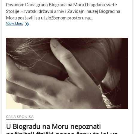
Povodom Dana grada Biograda na Moru i blagdana svete
Stošije Hrvatski državni arhiv i Zavičajni muzej Biograd na
Moru postavili su u izložbenom prostoru na…
U
View More
biogradskom
muzeju
otvorena
izložba
o
Mariji
Tereziji
CRNA KRONIKA
U Biogradu na Moru nepoznati