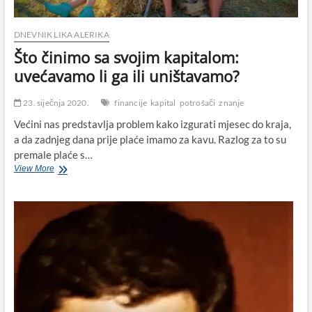
protiv
raka
vrata
DNEVNIK LIKA ALERIKA
maternice
Što činimo sa svojim kapitalom:
uvećavamo li ga ili uništavamo?
23. siječnja 2020.
financije
kapital
potrošači
znanje
Većini nas predstavlja problem kako izgurati mjesec do kraja,
a da zadnjeg dana prije plaće imamo za kavu. Razlog za to su
premale plaće s…
Što
View More
činimo
sa
svojim
kapitalom:
uvećavamo
li
ga
ili
uništavamo?