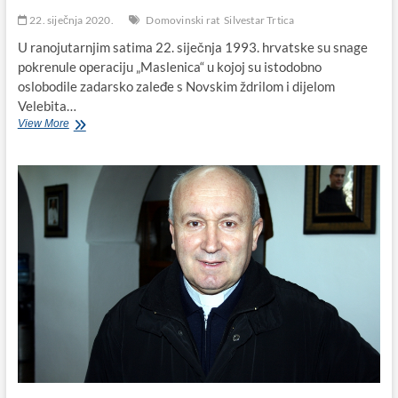
22. siječnja 2020.
Domovinski rat
Silvestar Trtica
U ranojutarnjim satima 22. siječnja 1993. hrvatske su snage
pokrenule operaciju „Maslenica“ u kojoj su istodobno
oslobodile zadarsko zaleđe s Novskim ždrilom i dijelom
Velebita…
Hrvatski
View More
branitelj
Silvestar
Trtica
poginuo
je
na
današnji
dan
1993.
godine
kod
Tinja