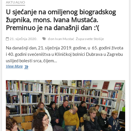
AKTUALNO
U sjećanje na omiljenog biogradskog
župnika, mons. Ivana Mustaća.
Preminuo je na današnji dan :'(
21. siječnja 2020.
don Ivan Mustać
Župa svete Stošije
Na današnji dan, 21. siječnja 2019. godine, u 65. godini života
i 40. godini svećeništva u Kliničkoj bolnici Dubrava u Zagrebu
uslijed bolesti srca, čijem…
U
View More
sjećanje
na
omiljenog
biogradskog
župnika,
mons.
Ivana
Mustaća.
Preminuo
je
na
današnji