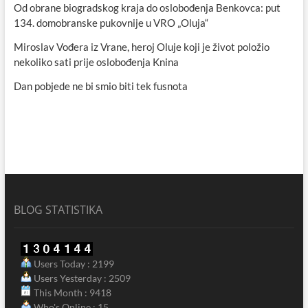
Od obrane biogradskog kraja do oslobođenja Benkovca: put
134. domobranske pukovnije u VRO „Oluja“
Miroslav Vođera iz Vrane, heroj Oluje koji je život položio
nekoliko sati prije oslobođenja Knina
Dan pobjede ne bi smio biti tek fusnota
BLOG STATISTIKA
Users Today : 2199
Users Yesterday : 2509
This Month : 9418
Who's Online : 15