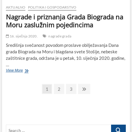
AKTUALNO
POLITIKA I GOSPODARSTVO
Nagrade i priznanja Grada Biograda na
Moru zaslužnim pojedincima
16. siječnja 2020.
nagrade grada
Središnja svečanost povodom proslave obilježavanja Dana
grada Biograda na Moru i blagdana svete Stošije, nebeske
zaštitnice grada, održana je u petak, 10. siječnja 2020. godine,
…
Nagrade
View More
i
priznanja
Paginacija
Grada
Page
Page
Page
Next
1
2
3
Biograda
page
objava
na
Moru
zaslužnim
pojedincima
Search