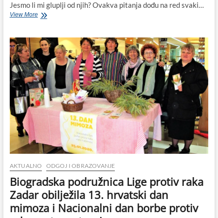
Jesmo li mi gluplji od njih? Ovakva pitanja dođu na red svaki…
U
View More
boj,
u
pravi
boj,
za
narod
svoj!
AKTUALNO
ODGOJ I OBRAZOVANJE
Biogradska podružnica Lige protiv raka
Zadar obilježila 13. hrvatski dan
mimoza i Nacionalni dan borbe protiv