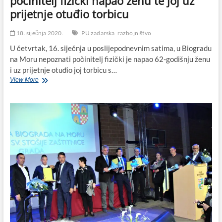
počinitelj fizički napao ženu te joj uz
prijetnje otuđio torbicu
18. siječnja 2020.
PU zadarska
razbojništvo
U četvrtak, 16. siječnja u poslijepodnevnim satima, u Biogradu
na Moru nepoznati počinitelj fizički je napao 62-godišnju ženu
i uz prijetnje otuđio joj torbicu s…
U
View More
Biogradu
na
Moru
nepoznati
počinitelj
fizički
napao
ženu
te
joj
uz
prijetnje
otuđio
torbicu