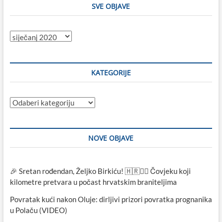
SVE OBJAVE
Sve
objave
KATEGORIJE
Kategorije
NOVE OBJAVE
🎉 Sretan rođendan, Željko Birkiću! 🇭🇷🏃‍♂️ Čovjeku koji
kilometre pretvara u počast hrvatskim braniteljima
Povratak kući nakon Oluje: dirljivi prizori povratka prognanika
u Polaču (VIDEO)