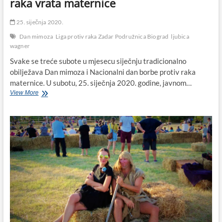
raka vrata maternice
25. siječnja 2020.
Dan mimoza
Liga protiv raka Zadar Podružnica Biograd
ljubica
wagner
Svake se treće subote u mjesecu siječnju tradicionalno
obilježava Dan mimoza i Nacionalni dan borbe protiv raka
maternice. U subotu, 25. siječnja 2020. godine, javnom…
Biogradska
View More
podružnica
Lige
protiv
raka
Zadar
obilježila
13.
hrvatski
dan
mimoza
i
Nacionalni
dan
borbe