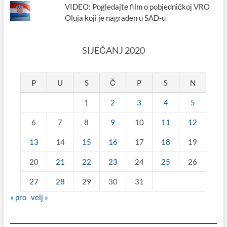
VIDEO: Pogledajte film o pobjedničkoj VRO
Oluja koji je nagrađen u SAD-u
SIJEČANJ 2020
P
U
S
Č
P
S
N
1
2
3
4
5
6
7
8
9
10
11
12
13
14
15
16
17
18
19
20
21
22
23
24
25
26
27
28
29
30
31
« pro
velj »