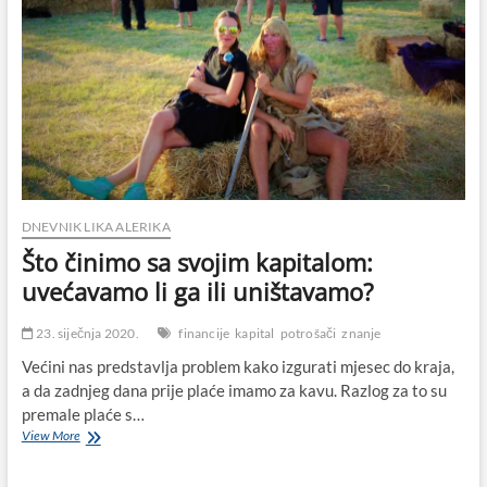
DNEVNIK LIKA ALERIKA
Što činimo sa svojim kapitalom:
uvećavamo li ga ili uništavamo?
23. siječnja 2020.
financije
kapital
potrošači
znanje
Većini nas predstavlja problem kako izgurati mjesec do kraja,
a da zadnjeg dana prije plaće imamo za kavu. Razlog za to su
premale plaće s…
Što
View More
činimo
sa