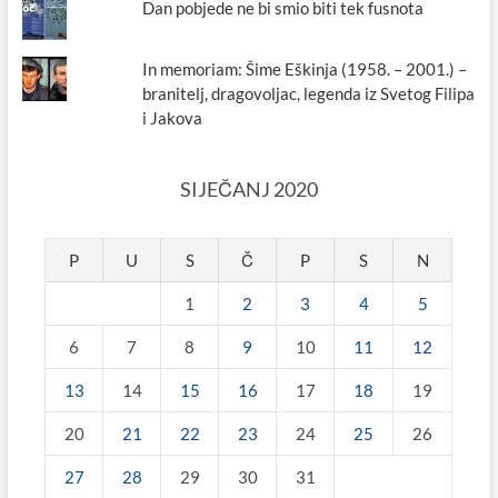
Dan pobjede ne bi smio biti tek fusnota
In memoriam: Šime Eškinja (1958. – 2001.) –
branitelj, dragovoljac, legenda iz Svetog Filipa
i Jakova
SIJEČANJ 2020
P
U
S
Č
P
S
N
1
2
3
4
5
6
7
8
9
10
11
12
13
14
15
16
17
18
19
20
21
22
23
24
25
26
27
28
29
30
31