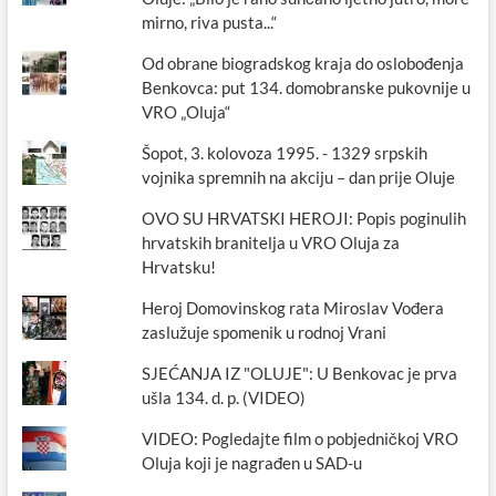
mirno, riva pusta...“
Od obrane biogradskog kraja do oslobođenja
Benkovca: put 134. domobranske pukovnije u
VRO „Oluja“
Šopot, 3. kolovoza 1995. - 1329 srpskih
vojnika spremnih na akciju – dan prije Oluje
OVO SU HRVATSKI HEROJI: Popis poginulih
hrvatskih branitelja u VRO Oluja za
Hrvatsku!
Heroj Domovinskog rata Miroslav Vođera
zaslužuje spomenik u rodnoj Vrani
SJEĆANJA IZ "OLUJE": U Benkovac je prva
ušla 134. d. p. (VIDEO)
VIDEO: Pogledajte film o pobjedničkoj VRO
Oluja koji je nagrađen u SAD-u