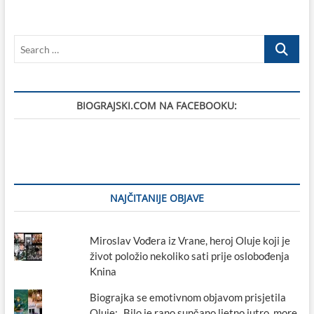
svojim
kapitalom:
uvećavamo
Search
li
ga
…
ili
uništavamo?
BIOGRAJSKI.COM NA FACEBOOKU:
NAJČITANIJE OBJAVE
Miroslav Vođera iz Vrane, heroj Oluje koji je
život položio nekoliko sati prije oslobođenja
Knina
Biograjka se emotivnom objavom prisjetila
Oluje: „Bilo je rano sunčano ljetno jutro, more