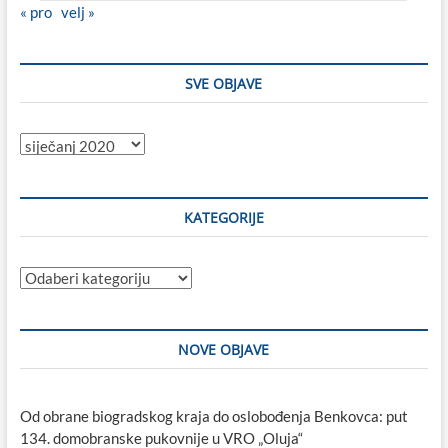
« pro
velj »
SVE OBJAVE
Sve
objave
KATEGORIJE
Kategorije
NOVE OBJAVE
Od obrane biogradskog kraja do oslobođenja Benkovca: put
134. domobranske pukovnije u VRO „Oluja“