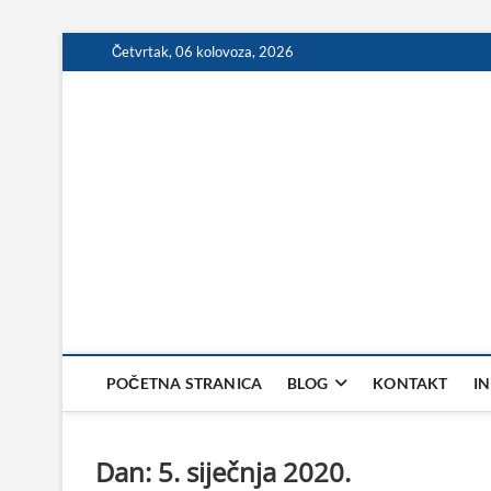
Skip
Četvrtak, 06 kolovoza, 2026
to
content
POČETNA STRANICA
BLOG
KONTAKT
I
Dan:
5. siječnja 2020.