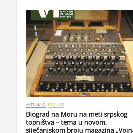
AKTUALNO
POVIJEST
Biograd na Moru na meti srpskog
topništva – tema u novom,
siječanjskom broju magazina „Vojn