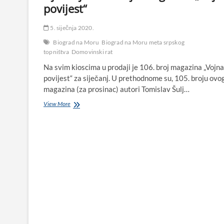
povijest“
5. siječnja 2020.
Biograd na Moru
Biograd na Moru meta srpskog
topništva
Domovinski rat
Na svim kioscima u prodaji je 106. broj magazina „Vojna
povijest“ za siječanj. U prethodnome su, 105. broju ovo
magazina (za prosinac) autori Tomislav Šulj…
Biograd
View More
na
Moru
na
meti
srpskog
topništva
–
tema
u
novom,
siječanjskom
broju
magazina