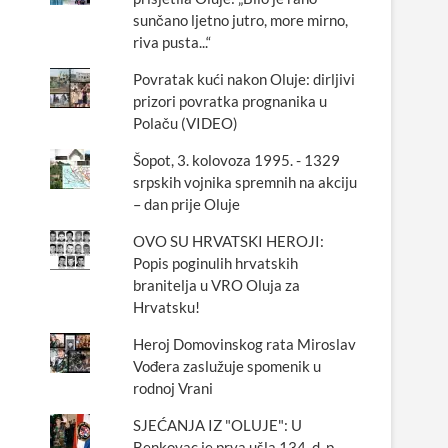
sunčano ljetno jutro, more mirno,
riva pusta...“
Povratak kući nakon Oluje: dirljivi
prizori povratka prognanika u
Polaču (VIDEO)
Šopot, 3. kolovoza 1995. - 1329
srpskih vojnika spremnih na akciju
– dan prije Oluje
OVO SU HRVATSKI HEROJI:
Popis poginulih hrvatskih
branitelja u VRO Oluja za
Hrvatsku!
Heroj Domovinskog rata Miroslav
Vođera zaslužuje spomenik u
rodnoj Vrani
SJEĆANJA IZ "OLUJE": U
Benkovac je prva ušla 134. d. p.