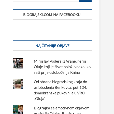
BIOGRAJSKI.COM NA FACEBOOKU:
NAJČITANIJE OBJAVE
Miroslav Vođera iz Vrane, heroj
Oluje koji je život položio nekoliko
sati prije oslobođenja Knina
Od obrane biogradskog kraja do
oslobođenja Benkovca: put 134.
domobranske pukovnije u VRO
„Oluja“
Biograjka se emotivnom objavom
prisjetila Oluje: „Bilo je rano