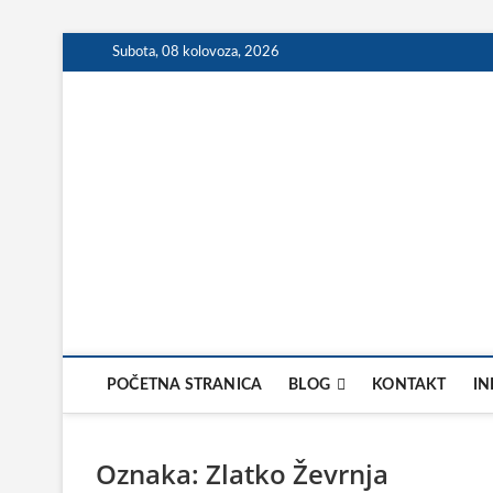
Skip
Subota, 08 kolovoza, 2026
to
content
POČETNA STRANICA
BLOG
KONTAKT
IN
Oznaka:
Zlatko Ževrnja