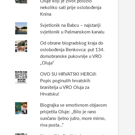
Oluje koji je život položio
nekoliko sati prije oslobođenja
Knina
Svjetionik na Babcu – najstariji
svjetionik u Pašmanskom kanalu
Od obrane biogradskog kraja do
oslobođenja Benkovca: put 134.
domobranske pukovnije u VRO
„Oluja“
OVO SU HRVATSKI HEROJI:
Popis poginulih hrvatskih
branitelja u VRO Oluja za
Hrvatsku!
Biograjka se emotivnom objavom
prisjetila Oluje: „Bilo je rano
sunčano ljetno jutro, more mirno,
riva pusta...“