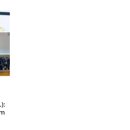
):
om