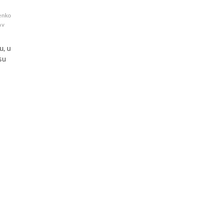
enko
av
u, u
su