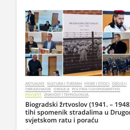
AKTUALNO
KULTURA I TURIZAM
MORE I OTOCI
ODGOJ I
OBRAZOVANJE
OKOLICA
POLITIKA I GOSPODARSTVO
POVIJEST
ZNANOST I TEHNOLOGIJA
Biogradski žrtvoslov (1941. – 1948.
tihi spomenik stradalima u Drug
svjetskom ratu i poraću