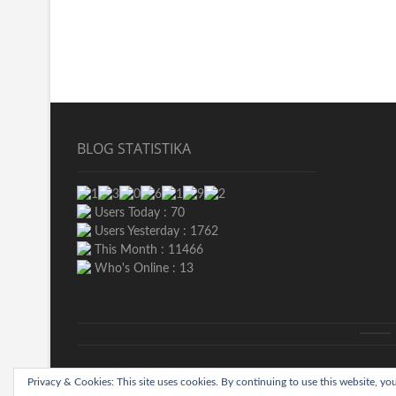
BLOG STATISTIKA
Users Today : 70
Users Yesterday : 1762
This Month : 11466
Who's Online : 13
akt
Biograjski
Privacy & Cookies: This site uses cookies. By continuing to use this website, you
| Designed by:
Theme Freesia
|
WordPress
| © Copyright A