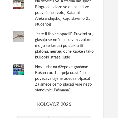
Na otočiću Sv. Katarina nasuprot
Biograda nalaze se ostaci crkve
posvećene svetoj Katarini
Aleksandrijskoj koju slavimo 25.
studenog
Jeste li ih već opazili? Prozirni su,
glasaju se noću piskavim zvukom,
mogu se kretati po staklu ili
plafonu, nemaju očne kapke i tako
buljooki straše ljude
Novi udar na džepove građana:
Bošana od 1. srpnja drastično
povećava cijene odvoza otpada!
Za smeće ćemo plaćati više nego
stanovnici Pašmana?
KOLOVOZ 2026