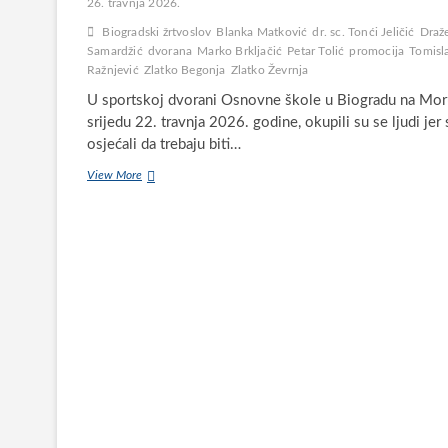
26. travnja 2026.
Biogradski žrtvoslov
Blanka Matković
dr. sc. Tonći Jeličić
Draž
Samardžić
dvorana
Marko Brkljačić
Petar Tolić
promocija
Tomisl
Ražnjević
Zlatko Begonja
Zlatko Ževrnja
U sportskoj dvorani Osnovne škole u Biogradu na Mor
srijedu 22. travnja 2026. godine, okupili su se ljudi jer 
osjećali da trebaju biti…
Biogradski
View More
žrtvoslov
(1941.
–
1948.):
tihi
spomenik
stradalima
u
Drugom
svjetskom
ratu
i
poraću