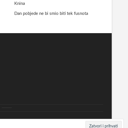
Knina
Dan pobjede ne bi smio biti tek fusnota
rine
Nekategorizirano
ide