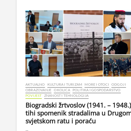
AKTUALNO
KULTURA I TURIZAM
MORE I OTOCI
ODGOJ I
OBRAZOVANJE
OKOLICA
POLITIKA I GOSPODARSTVO
POVIJEST
ZNANOST I TEHNOLOGIJA
Biogradski žrtvoslov (1941. – 1948.)
tihi spomenik stradalima u Drugo
svjetskom ratu i poraću