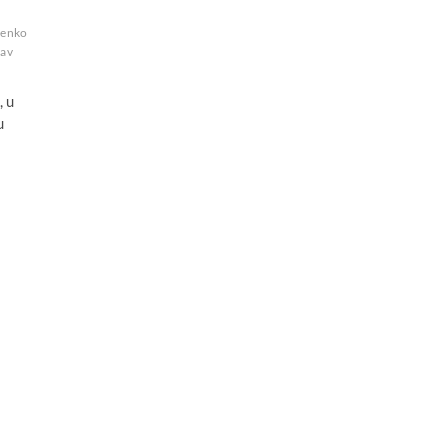
ženko
lav
, u
u