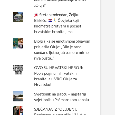
„Oluja“
Sretan rođendan, Željku
Birkiću!
Čovjeku koji
kilometre pretvara u počast
hrvatskim braniteljima
Biograjka se emotivnom objavom
prisjetila Oluje: „Bilo je rano
sunčano ljetno jutro, more mirno,
riva pusta...“
OVO SU HRVATSKI HEROJI:
Popis poginulih hrvatskih
branitelja u VRO Oluja za
Hrvatsku!
Svjetionik na Babcu – najstariji
svjetionik u Pašmanskom kanalu
SJEĆANJA IZ "OLUJE": U
Benkovac je prva ušla 134. d. p.