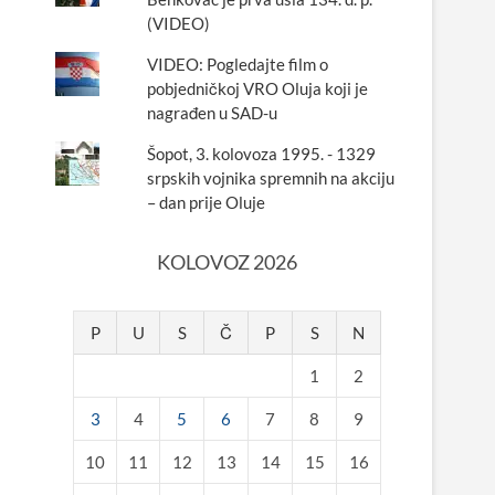
(VIDEO)
VIDEO: Pogledajte film o
pobjedničkoj VRO Oluja koji je
nagrađen u SAD-u
Šopot, 3. kolovoza 1995. - 1329
srpskih vojnika spremnih na akciju
– dan prije Oluje
KOLOVOZ 2026
P
U
S
Č
P
S
N
1
2
3
4
5
6
7
8
9
10
11
12
13
14
15
16