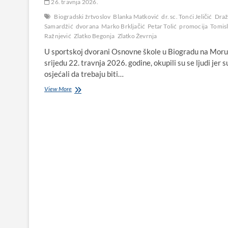
26. travnja 2026.
Biogradski žrtvoslov
Blanka Matković
dr. sc. Tonći Jeličić
Dra
Samardžić
dvorana
Marko Brkljačić
Petar Tolić
promocija
Tomis
Ražnjević
Zlatko Begonja
Zlatko Ževrnja
U sportskoj dvorani Osnovne škole u Biogradu na Moru
srijedu 22. travnja 2026. godine, okupili su se ljudi jer s
osjećali da trebaju biti…
Biogradski
View More
žrtvoslov
(1941.
–
1948.):
tihi
spomenik
stradalima
u
Drugom
svjetskom
ratu
i
poraću