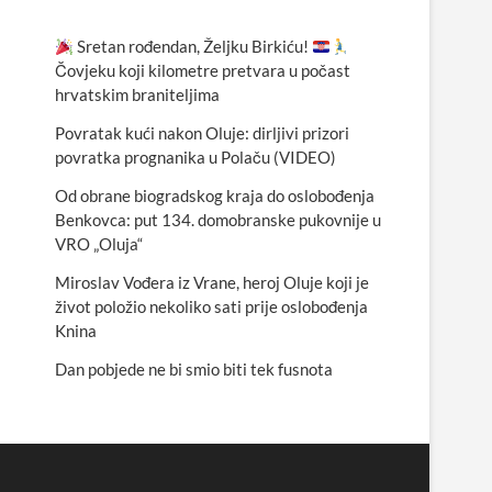
Sretan rođendan, Željku Birkiću!
Čovjeku koji kilometre pretvara u počast
hrvatskim braniteljima
Povratak kući nakon Oluje: dirljivi prizori
povratka prognanika u Polaču (VIDEO)
Od obrane biogradskog kraja do oslobođenja
Benkovca: put 134. domobranske pukovnije u
VRO „Oluja“
Miroslav Vođera iz Vrane, heroj Oluje koji je
život položio nekoliko sati prije oslobođenja
Knina
Dan pobjede ne bi smio biti tek fusnota