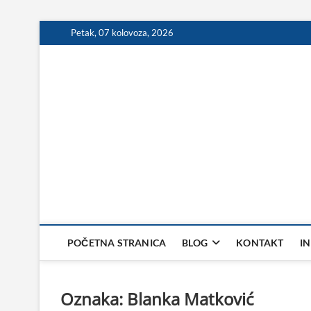
Skip
Petak, 07 kolovoza, 2026
to
content
POČETNA STRANICA
BLOG
KONTAKT
I
Oznaka:
Blanka Matković