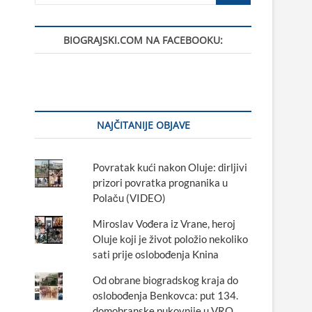
BIOGRAJSKI.COM NA FACEBOOKU:
NAJČITANIJE OBJAVE
Povratak kući nakon Oluje: dirljivi
prizori povratka prognanika u
Polaču (VIDEO)
Miroslav Vođera iz Vrane, heroj
Oluje koji je život položio nekoliko
sati prije oslobođenja Knina
Od obrane biogradskog kraja do
oslobođenja Benkovca: put 134.
domobranske pukovnije u VRO