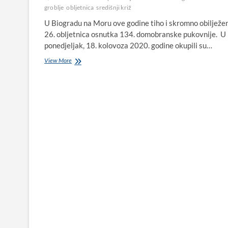
groblje
obljetnica
središnji križ
U Biogradu na Moru ove godine tiho i skromno obilježen
26. obljetnica osnutka 134. domobranske pukovnije. U
ponedjeljak, 18. kolovoza 2020. godine okupili su…
U
View More
Biogradu
na
Moru
obilježena
26.
obljetnica
osnutka
134.
domobranske
pukovnije