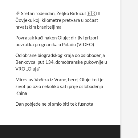
🎉 Sretan rođendan, Željko Birkiću! 🇭🇷🏃‍♂️
Čovjeku koji kilometre pretvara u počast
hrvatskim braniteljima
Povratak kući nakon Oluje: dirljivi prizori
povratka prognanika u Polaču (VIDEO)
Od obrane biogradskog kraja do oslobođenja
Benkovca: put 134. domobranske pukovnije u
VRO „Oluja“
Miroslav Vođera iz Vrane, heroj Oluje koji je
život položio nekoliko sati prije oslobođenja
Knina
Dan pobjede ne bi smio biti tek fusnota