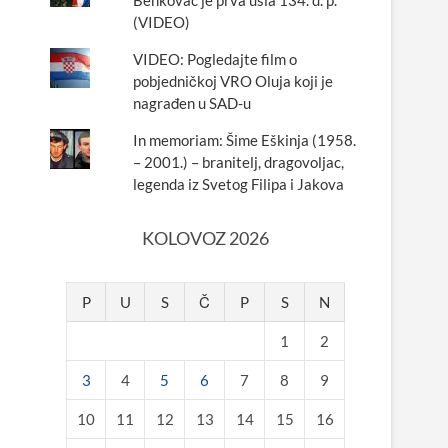
Benkovac je prva ušla 134. d. p.
(VIDEO)
VIDEO: Pogledajte film o
pobjedničkoj VRO Oluja koji je
nagrađen u SAD-u
In memoriam: Šime Eškinja (1958.
– 2001.) – branitelj, dragovoljac,
legenda iz Svetog Filipa i Jakova
KOLOVOZ 2026
P
U
S
Č
P
S
N
1
2
3
4
5
6
7
8
9
10
11
12
13
14
15
16