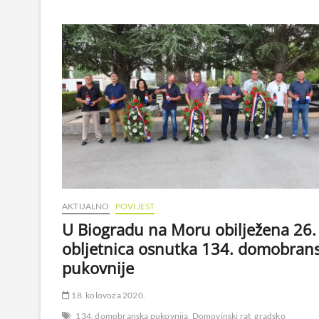
AKTUALNO
POVIJEST
U Biogradu na Moru obilježena 26.
obljetnica osnutka 134. domobran
pukovnije
18. kolovoza 2020.
134. domobranska pukovnija
Domovinski rat
gradsko