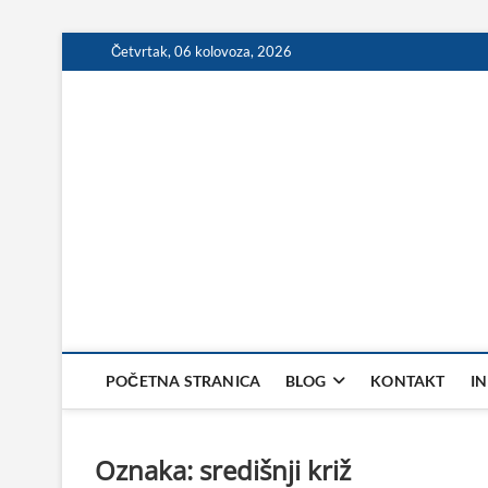
Skip
Četvrtak, 06 kolovoza, 2026
to
content
POČETNA STRANICA
BLOG
KONTAKT
I
Oznaka:
središnji križ