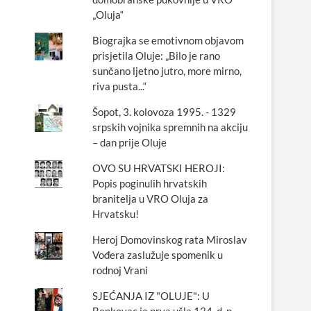
„Oluja“
Biograjka se emotivnom objavom
prisjetila Oluje: „Bilo je rano
sunčano ljetno jutro, more mirno,
riva pusta...“
Šopot, 3. kolovoza 1995. - 1329
srpskih vojnika spremnih na akciju
– dan prije Oluje
OVO SU HRVATSKI HEROJI:
Popis poginulih hrvatskih
branitelja u VRO Oluja za
Hrvatsku!
Heroj Domovinskog rata Miroslav
Vođera zaslužuje spomenik u
rodnoj Vrani
SJEĆANJA IZ "OLUJE": U