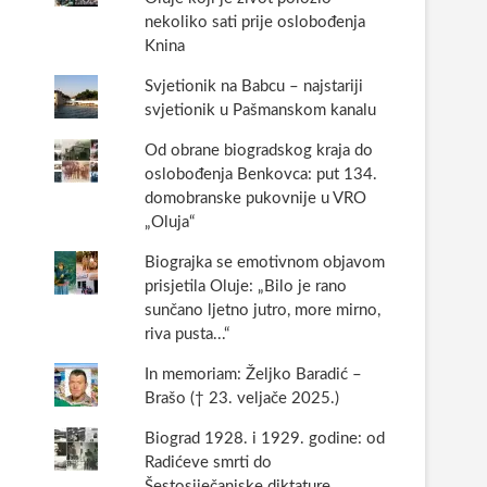
nekoliko sati prije oslobođenja
Knina
Svjetionik na Babcu – najstariji
svjetionik u Pašmanskom kanalu
Od obrane biogradskog kraja do
oslobođenja Benkovca: put 134.
domobranske pukovnije u VRO
„Oluja“
Biograjka se emotivnom objavom
prisjetila Oluje: „Bilo je rano
sunčano ljetno jutro, more mirno,
riva pusta...“
In memoriam: Željko Baradić –
Brašo († 23. veljače 2025.)
Biograd 1928. i 1929. godine: od
Radićeve smrti do
Šestosiječanjske diktature