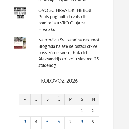
OVO SU HRVATSKI HEROJI:
Popis poginulih hrvatskih
branitelja u VRO Oluja za
Hrvatsku!
Na otočiću Sv. Katarina nasuprot
Biograda nalaze se ostaci crkve
posvećene svetoj Katarini
Aleksandrijskoj koju slavimo 25.
studenog
KOLOVOZ 2026
P
U
S
Č
P
S
N
1
2
3
4
5
6
7
8
9