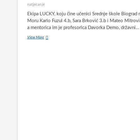
natjecanje
Ekipa LUCKY, koju čine učenici Srednje škole Biograd 
Moru Karlo Fuzul 4.b, Sara Brković 3.b i Mateo Mitrovi
a mentorica im je profesorica Davorka Demo, državni…
Srednja
View More
škola
Biograd
na
Moru
ima
državne
prvake
na
Europskom
statističkom
natjecanju