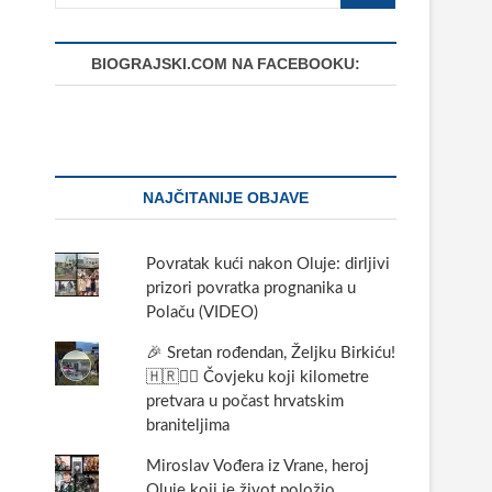
BIOGRAJSKI.COM NA FACEBOOKU:
NAJČITANIJE OBJAVE
Povratak kući nakon Oluje: dirljivi
prizori povratka prognanika u
Polaču (VIDEO)
🎉 Sretan rođendan, Željku Birkiću!
🇭🇷🏃‍♂️ Čovjeku koji kilometre
pretvara u počast hrvatskim
braniteljima
Miroslav Vođera iz Vrane, heroj
Oluje koji je život položio