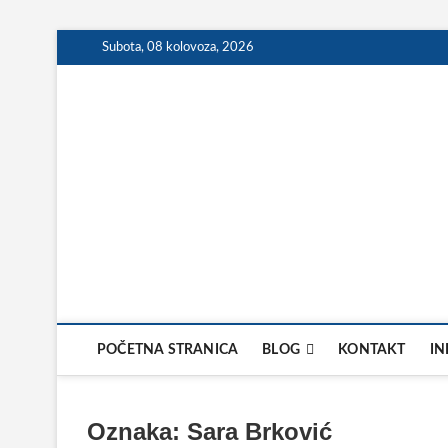
Skip
Subota, 08 kolovoza, 2026
to
content
POČETNA STRANICA
BLOG
KONTAKT
IN
Oznaka:
Sara Brković