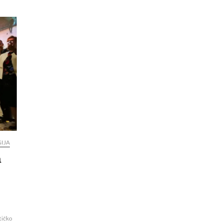
IJA
a
stičko