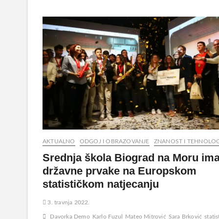
AKTUALNO
ODGOJ I OBRAZOVANJE
ZNANOST I TEHNOLOG
Srednja škola Biograd na Moru im
državne prvake na Europskom
statističkom natjecanju
3. travnja 2022.
Davorka Demo
Karlo Fuzul
Mateo Mitrović
Sara Brković
stati