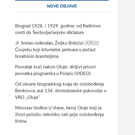
NOVE OBJAVE
Biograd 1928. i 1929. godine: od Radićeve
smrti do Šestosiječanjske diktature
🎉 Sretan rođendan, Željku Birkiću! 🇭🇷🏃‍♂️
Čovjeku koji kilometre pretvara u počast
hrvatskim braniteljima
Povratak kući nakon Oluje: dirljivi prizori
povratka prognanika u Polaču (VIDEO)
Od obrane biogradskog kraja do oslobođenja
Benkovca: put 134. domobranske pukovnije u
VRO „Oluja“
Miroslav Vođera iz Vrane, heroj Oluje koji je
život položio nekoliko sati prije oslobođenja
Knina