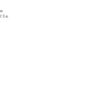
na
ć 3.a,