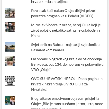
hrvatskim braniteljima
Povratak kući nakon Oluje: dirljivi prizori
povratka prognanika u Polaču (VIDEO)
Miroslav Vođera iz Vrane, heroj Oluje koji je
život položio nekoliko sati prije oslobođenja
Knina
Svjetionik na Babcu – najstariji svjetionik u
Pašmanskom kanalu
Od obrane biogradskog kraja do oslobođenja
Benkovca: put 134. domobranske pukovnije u
VRO „Oluja“
OVO SU HRVATSKI HEROJI: Popis poginulih
hrvatskih branitelja u VRO Oluja za
Hrvatsku!
Biograjka se emotivnom objavom prisjetila
Oluje: „Bilo je rano sunčano ljetno jutro, more