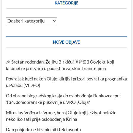
KATEGORIJE
Kategorije
NOVE OBJAVE
🎉 Sretan rođendan, Željku Birkiću! 🇭🇷🏃‍♂️ Čovjeku koji
kilometre pretvara u počast hrvatskim braniteljima
Povratak kući nakon Oluje: dirljivi prizori povratka prognanika
u Polaču (VIDEO)
Od obrane biogradskog kraja do oslobođenja Benkovca: put
134. domobranske pukovnije u VRO „Oluja“
Miroslav Vođera iz Vrane, heroj Oluje koji je život položio
nekoliko sati prije oslobođenja Knina
Dan pobjede ne bi smio biti tek fusnota