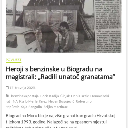
POVIJEST
Heroji s benzinske u Biogradu na
magistrali: „Radili unatoč granatama“
17. travnja 2025.
benzinska postaja
Boris Kadija
Čirjak
Denis Brzić
Domovinski
rat
INA
Karlo Merle
Knez
Neven Bogojević
Robertino
Stipčević
Šaja
Šangulin
Željko Martinac
Biograd na Moru bio je najviše granatiran grad u Hrvatskoj
tijekom 1993. godine. Nalazeći se na opasnom mjestu i