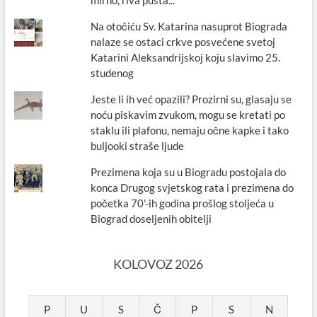
mirno, riva pusta...“
Na otočiću Sv. Katarina nasuprot Biograda
nalaze se ostaci crkve posvećene svetoj
Katarini Aleksandrijskoj koju slavimo 25.
studenog
Jeste li ih već opazili? Prozirni su, glasaju se
noću piskavim zvukom, mogu se kretati po
staklu ili plafonu, nemaju očne kapke i tako
buljooki straše ljude
Prezimena koja su u Biogradu postojala do
konca Drugog svjetskog rata i prezimena do
početka 70'-ih godina prošlog stoljeća u
Biograd doseljenih obitelji
KOLOVOZ 2026
P
U
S
Č
P
S
N