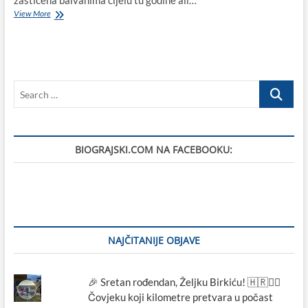
zaštićena balvanima cijelu tu godine ali…
Heroji
View More
s
benzinske
u
Biogradu
na
Search
magistrali:
„Radili
…
unatoč
granatama“
BIOGRAJSKI.COM NA FACEBOOKU:
NAJČITANIJE OBJAVE
🎉 Sretan rođendan, Željku Birkiću! 🇭🇷🏃‍♂️
Čovjeku koji kilometre pretvara u počast