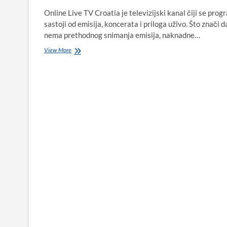
Online Live TV Croatia je televizijski kanal čiji se prog
sastoji od emisija, koncerata i priloga uživo. Što znači d
nema prethodnog snimanja emisija, naknadne…
Petra
View More
Šarić
iz
Biograda
na
Moru
ponijela
titulu
mjeseca
„Miss
personality“
na
Online
Live
TV
Croatia