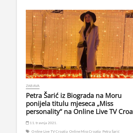
ZABAVA
Petra Šarić iz Biograda na Moru
ponijela titulu mjeseca „Miss
personality“ na Online Live TV Croa
11. travnja 2021.
Online Live TV Croatia
Online Miss Croatia
Petra Šarić