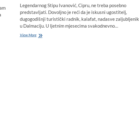
Legendarnog Stipu Ivanović, Cipru, ne treba posebno
ram
predstavljati. Dovoljno je reći da je iskusni ugostitelj,
a
dugogodišnji turistički radnik, kalafat, nadasve zaljubljenik
u Dalmaciju. U ljetnim mjesecima svakodnevno…
Stipe
View More
Ivanović
Cipre
za
Online
Live
TV
Croatia
–
razgovor
sa
Servantesom