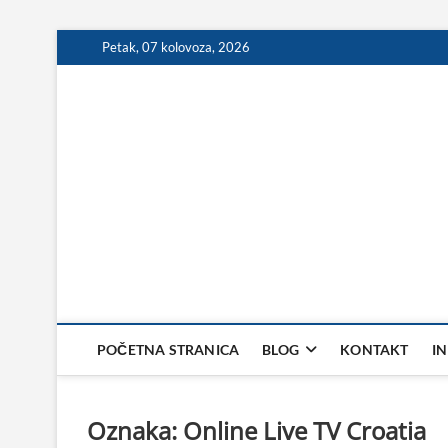
Skip
Petak, 07 kolovoza, 2026
to
content
POČETNA STRANICA
BLOG
KONTAKT
I
Oznaka:
Online Live TV Croatia