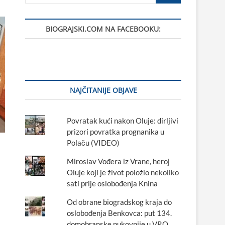
BIOGRAJSKI.COM NA FACEBOOKU:
NAJČITANIJE OBJAVE
Povratak kući nakon Oluje: dirljivi
prizori povratka prognanika u
Polaču (VIDEO)
Miroslav Vođera iz Vrane, heroj
Oluje koji je život položio nekoliko
sati prije oslobođenja Knina
Od obrane biogradskog kraja do
oslobođenja Benkovca: put 134.
domobranske pukovnije u VRO