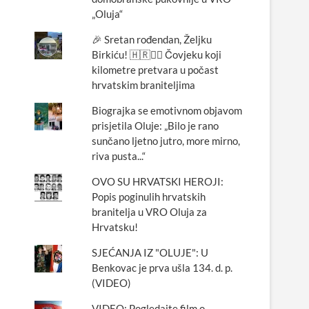
„Oluja“
🎉 Sretan rođendan, Željku
Birkiću! 🇭🇷🏃‍♂️ Čovjeku koji
kilometre pretvara u počast
hrvatskim braniteljima
Biograjka se emotivnom objavom
prisjetila Oluje: „Bilo je rano
sunčano ljetno jutro, more mirno,
riva pusta...“
OVO SU HRVATSKI HEROJI:
Popis poginulih hrvatskih
branitelja u VRO Oluja za
Hrvatsku!
SJEĆANJA IZ "OLUJE": U
Benkovac je prva ušla 134. d. p.
(VIDEO)
VIDEO: Pogledajte film o