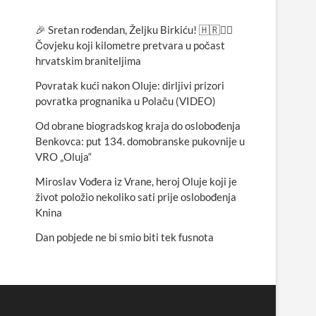
🎉 Sretan rođendan, Željku Birkiću! 🇭🇷🏃‍♂️
Čovjeku koji kilometre pretvara u počast
hrvatskim braniteljima
Povratak kući nakon Oluje: dirljivi prizori
povratka prognanika u Polaču (VIDEO)
Od obrane biogradskog kraja do oslobođenja
Benkovca: put 134. domobranske pukovnije u
VRO „Oluja“
Miroslav Vođera iz Vrane, heroj Oluje koji je
život položio nekoliko sati prije oslobođenja
Knina
Dan pobjede ne bi smio biti tek fusnota