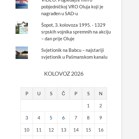
pobjedničkoj VRO Oluja koji je
nagrađen u SAD-u
Šopot, 3. kolovoza 1995. - 1329
srpskih vojnika spremnih na akciju
– dan prije Oluje
Svjetionik na Babcu – najstariji
svjetionik u Pašmanskom kanalu
KOLOVOZ 2026
P
U
S
Č
P
S
N
1
2
3
4
5
6
7
8
9
10
11
12
13
14
15
16