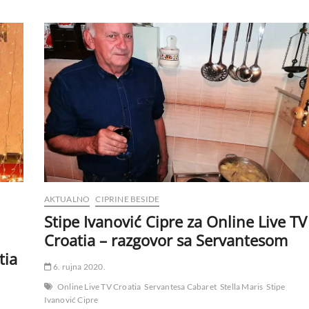
AKTUALNO
CIPRINE BESIDE
Stipe Ivanović Cipre za Online Live TV
Croatia – razgovor sa Servantesom
tia
6. rujna 2020.
Online Live TV Croatia
Servantesa Cabaret
Stella Maris
Stipe
Ivanović Cipre