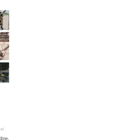
al
dine,