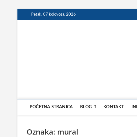
Skip
Petak, 07 kolovoza, 2026
to
content
POČETNA STRANICA
BLOG
KONTAKT
IN
Oznaka:
mural