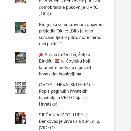
oslobođenja Benkovca: put 134.
domobranske pukovnije u VRO
„Oluja“
Biograjka se emotivnom objavom
prisjetila Oluje: „Bilo je rano
sunčano ljetno jutro, more mirno,
riva pusta...“
Sretan rođendan, Željku
Birkiću!
Čovjeku koji
kilometre pretvara u počast
hrvatskim braniteljima
OVO SU HRVATSKI HEROJI:
Popis poginulih hrvatskih
branitelja u VRO Oluja za
Hrvatsku!
SJEĆANJA IZ "OLUJE": U
Benkovac je prva ušla 134. d. p.
(VIDEO)