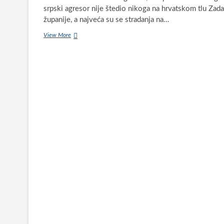
srpski agresor nije štedio nikoga na hrvatskom tlu Zad
županije, a najveća su se stradanja na…
Na
View More
inicijativu
mladih
iz
Lišana
hrvatskom
branitelju
Branimiru
Mamiću
napravili
mural