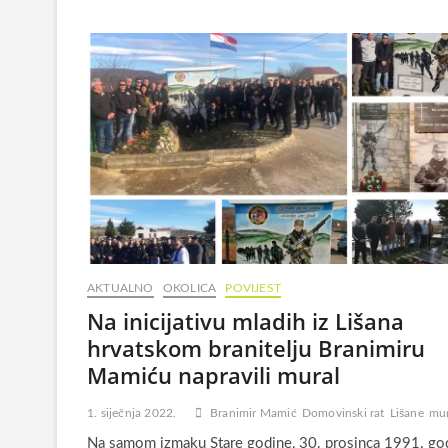
AKTUALNO
OKOLICA
POVIJEST
Na inicijativu mladih iz Lišana
hrvatskom branitelju Branimiru
Mamiću napravili mural
1. siječnja 2022.
Branimir Mamić
Domovinski rat
Lišane
mur
Na samom izmaku Stare godine, 30. prosinca 1991. go