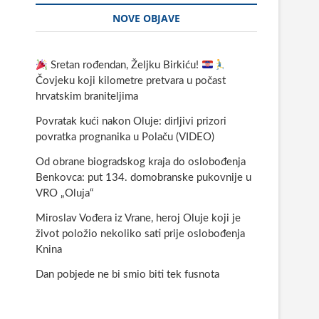
NOVE OBJAVE
Sretan rođendan, Željku Birkiću!
Čovjeku koji kilometre pretvara u počast
hrvatskim braniteljima
Povratak kući nakon Oluje: dirljivi prizori
povratka prognanika u Polaču (VIDEO)
Od obrane biogradskog kraja do oslobođenja
Benkovca: put 134. domobranske pukovnije u
VRO „Oluja“
Miroslav Vođera iz Vrane, heroj Oluje koji je
život položio nekoliko sati prije oslobođenja
Knina
Dan pobjede ne bi smio biti tek fusnota