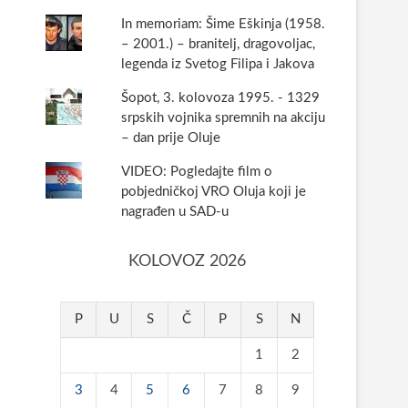
In memoriam: Šime Eškinja (1958.
– 2001.) – branitelj, dragovoljac,
legenda iz Svetog Filipa i Jakova
Šopot, 3. kolovoza 1995. - 1329
srpskih vojnika spremnih na akciju
– dan prije Oluje
VIDEO: Pogledajte film o
pobjedničkoj VRO Oluja koji je
nagrađen u SAD-u
KOLOVOZ 2026
P
U
S
Č
P
S
N
1
2
3
4
5
6
7
8
9