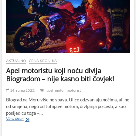
AKTUALNO
CRNA KRONIKA
Apel motoristu koji noću divlja
Biogradom – nije kasno biti čovjek!
14. rujna 2025.
apel
motor
motorist
Biograd na Moru više ne spava. Ulice odzvanjaju noćima, ali ne
od smijeha, nego od tutnjave motora, divljanja po cesti, a kao
posljedicu toga –…
Apel
View More
motoristu
koji
noću