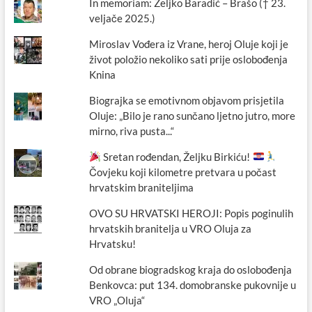
In memoriam: Željko Baradić – Brašo († 23.
veljače 2025.)
Miroslav Vođera iz Vrane, heroj Oluje koji je
život položio nekoliko sati prije oslobođenja
Knina
Biograjka se emotivnom objavom prisjetila
Oluje: „Bilo je rano sunčano ljetno jutro, more
mirno, riva pusta...“
Sretan rođendan, Željku Birkiću!
Čovjeku koji kilometre pretvara u počast
hrvatskim braniteljima
OVO SU HRVATSKI HEROJI: Popis poginulih
hrvatskih branitelja u VRO Oluja za
Hrvatsku!
Od obrane biogradskog kraja do oslobođenja
Benkovca: put 134. domobranske pukovnije u
VRO „Oluja“