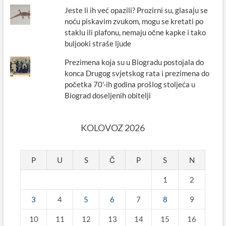
Jeste li ih već opazili? Prozirni su, glasaju se
noću piskavim zvukom, mogu se kretati po
staklu ili plafonu, nemaju očne kapke i tako
buljooki straše ljude
Prezimena koja su u Biogradu postojala do
konca Drugog svjetskog rata i prezimena do
početka 70'-ih godina prošlog stoljeća u
Biograd doseljenih obitelji
KOLOVOZ 2026
P
U
S
Č
P
S
N
1
2
3
4
5
6
7
8
9
10
11
12
13
14
15
16