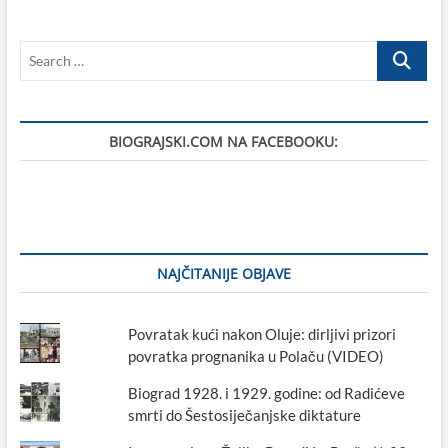
divlja
Biogradom
Search
–
nije
…
kasno
biti
čovjek!
BIOGRAJSKI.COM NA FACEBOOKU:
NAJČITANIJE OBJAVE
Povratak kući nakon Oluje: dirljivi prizori
povratka prognanika u Polaču (VIDEO)
Biograd 1928. i 1929. godine: od Radićeve
smrti do Šestosiječanjske diktature