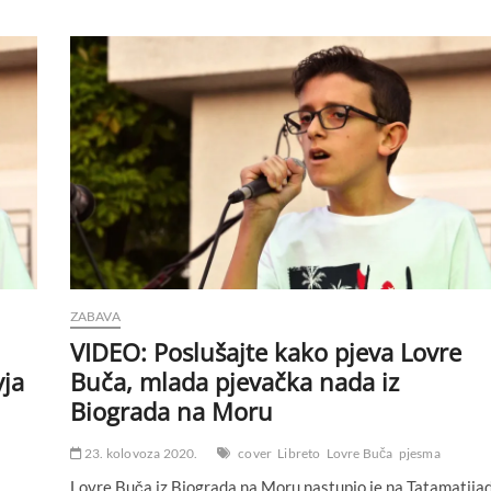
ZABAVA
VIDEO: Poslušajte kako pjeva Lovre
yja
Buča, mlada pjevačka nada iz
Biograda na Moru
23. kolovoza 2020.
cover
Libreto
Lovre Buča
pjesma
Lovre Buča iz Biograda na Moru nastupio je na Tatamatijad