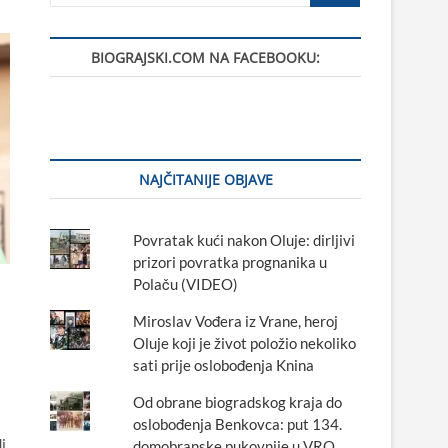
BIOGRAJSKI.COM NA FACEBOOKU:
NAJČITANIJE OBJAVE
Povratak kući nakon Oluje: dirljivi
prizori povratka prognanika u
Polaču (VIDEO)
Miroslav Vođera iz Vrane, heroj
Oluje koji je život položio nekoliko
sati prije oslobođenja Knina
Od obrane biogradskog kraja do
oslobođenja Benkovca: put 134.
i
domobranske pukovnije u VRO