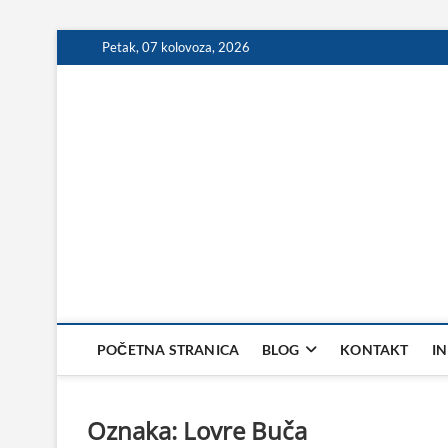
Skip
Petak, 07 kolovoza, 2026
to
content
POČETNA STRANICA
BLOG
KONTAKT
I
Oznaka:
Lovre Buča