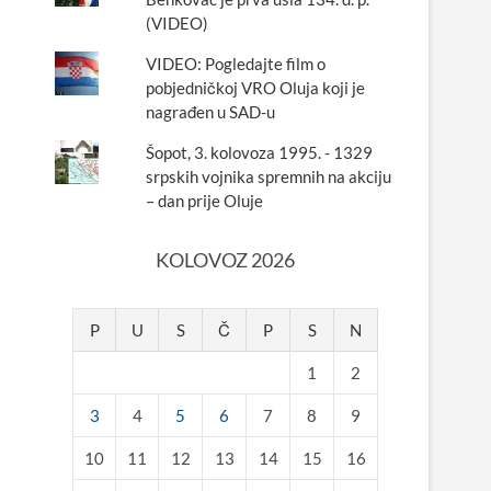
(VIDEO)
VIDEO: Pogledajte film o
pobjedničkoj VRO Oluja koji je
nagrađen u SAD-u
Šopot, 3. kolovoza 1995. - 1329
srpskih vojnika spremnih na akciju
– dan prije Oluje
KOLOVOZ 2026
P
U
S
Č
P
S
N
1
2
3
4
5
6
7
8
9
10
11
12
13
14
15
16