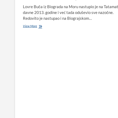
Lovre Buča iz Biograda na Moru nastupio je na Tatamat
davne 2013. godine i već tada oduševio sve nazočne.
Redovito je nastupao i na Biograjskom…
VIDEO:
View More
Lovre
Buča
iz
Biograda
na
Moru
briljira
u
pjesmi
„Vienna“
Billyja
Joela