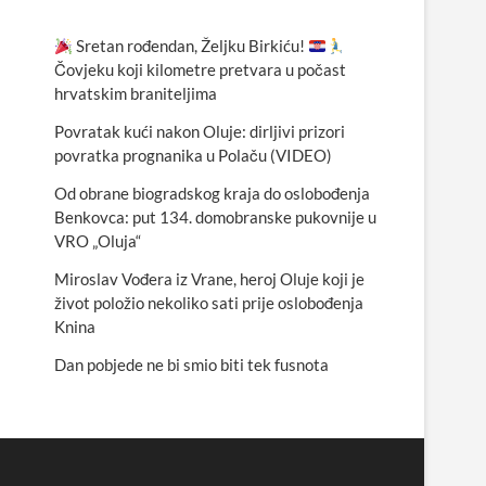
Sretan rođendan, Željku Birkiću!
Čovjeku koji kilometre pretvara u počast
hrvatskim braniteljima
Povratak kući nakon Oluje: dirljivi prizori
povratka prognanika u Polaču (VIDEO)
Od obrane biogradskog kraja do oslobođenja
Benkovca: put 134. domobranske pukovnije u
VRO „Oluja“
Miroslav Vođera iz Vrane, heroj Oluje koji je
život položio nekoliko sati prije oslobođenja
Knina
Dan pobjede ne bi smio biti tek fusnota