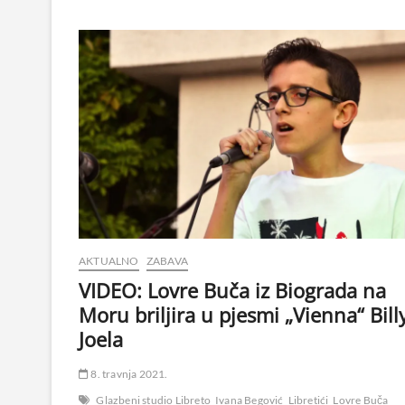
AKTUALNO
ZABAVA
VIDEO: Lovre Buča iz Biograda na
Moru briljira u pjesmi „Vienna“ Bill
Joela
8. travnja 2021.
Glazbeni studio Libreto
Ivana Begović
Libretići
Lovre Buča