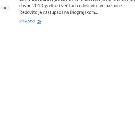
davne 2013. godine i već tada oduševio sve nazočne.
ijadi
Redovito je nastupao i na Biograjskom…
VIDEO:
View More
Poslušajte
kako
pjeva
Lovre
Buča,
mlada
pjevačka
nada
iz
Biograda
na
Moru