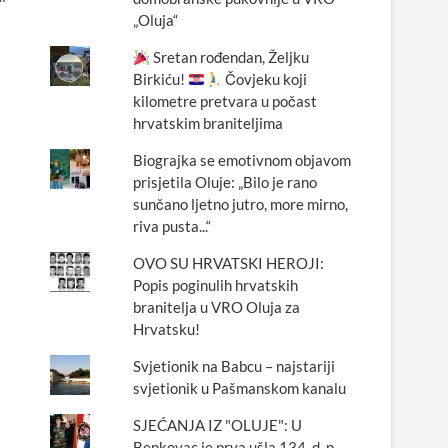
„Oluja“
Sretan rođendan, Željku
Birkiću!
Čovjeku koji
kilometre pretvara u počast
hrvatskim braniteljima
Biograjka se emotivnom objavom
prisjetila Oluje: „Bilo je rano
sunčano ljetno jutro, more mirno,
riva pusta...“
OVO SU HRVATSKI HEROJI:
Popis poginulih hrvatskih
branitelja u VRO Oluja za
Hrvatsku!
Svjetionik na Babcu – najstariji
svjetionik u Pašmanskom kanalu
SJEĆANJA IZ "OLUJE": U
Benkovac je prva ušla 134. d. p.