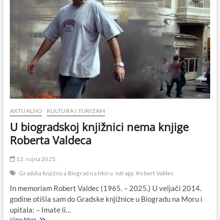
AKTUALNO
KULTURA I TURIZAM
U biogradskoj knjižnici nema knjige
Roberta Valdeca
13. rujna 2025.
Gradska knjižnica Biograd na Moru
Istraga
Robert Valdec
In memoriam Robert Valdec (1965. – 2025.) U veljači 2014.
godine otišla sam do Gradske knjižnice u Biogradu na Moru i
upitala: – Imate li…
U
View More