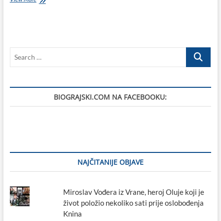
biogradskoj
knjižnici
nema
knjige
Roberta
Search
Valdeca
…
BIOGRAJSKI.COM NA FACEBOOKU:
NAJČITANIJE OBJAVE
Miroslav Vođera iz Vrane, heroj Oluje koji je
život položio nekoliko sati prije oslobođenja
Knina