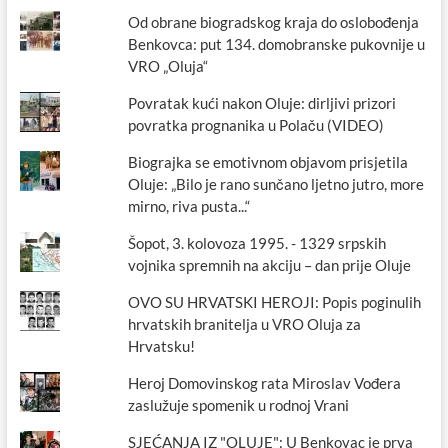
Od obrane biogradskog kraja do oslobođenja
Benkovca: put 134. domobranske pukovnije u
VRO „Oluja“
Povratak kući nakon Oluje: dirljivi prizori
povratka prognanika u Polaču (VIDEO)
Biograjka se emotivnom objavom prisjetila
Oluje: „Bilo je rano sunčano ljetno jutro, more
mirno, riva pusta...“
Šopot, 3. kolovoza 1995. - 1329 srpskih
vojnika spremnih na akciju – dan prije Oluje
OVO SU HRVATSKI HEROJI: Popis poginulih
hrvatskih branitelja u VRO Oluja za
Hrvatsku!
Heroj Domovinskog rata Miroslav Vođera
zaslužuje spomenik u rodnoj Vrani
SJEĆANJA IZ "OLUJE": U Benkovac je prva