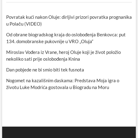
Povratak kući nakon Oluje: dirljivi prizori povratka prognanika
u Polaču (VIDEO)
Od obrane biogradskog kraja do oslobođenja Benkovca: put
134. domobranske pukovnije u VRO „Oluja“
Miroslav Vođera iz Vrane, heroj Oluje koji je život položio
nekoliko sati prije oslobođenja Knina
Dan pobjede ne bi smio biti tek fusnota
Nogomet na kazališnim daskama: Predstava Moja igra o
životu Luke Modrića gostovala u Biogradu na Moru