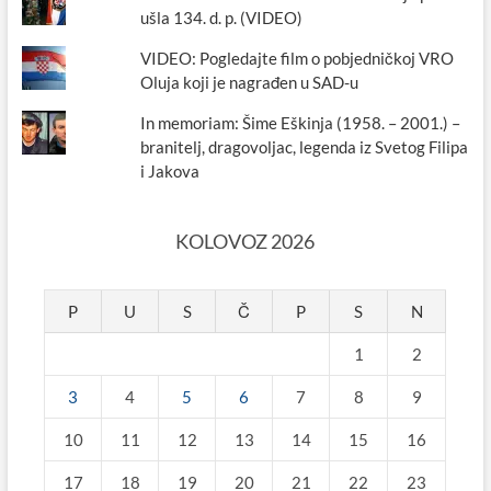
ušla 134. d. p. (VIDEO)
VIDEO: Pogledajte film o pobjedničkoj VRO
Oluja koji je nagrađen u SAD-u
In memoriam: Šime Eškinja (1958. – 2001.) –
branitelj, dragovoljac, legenda iz Svetog Filipa
i Jakova
KOLOVOZ 2026
P
U
S
Č
P
S
N
1
2
3
4
5
6
7
8
9
10
11
12
13
14
15
16
17
18
19
20
21
22
23