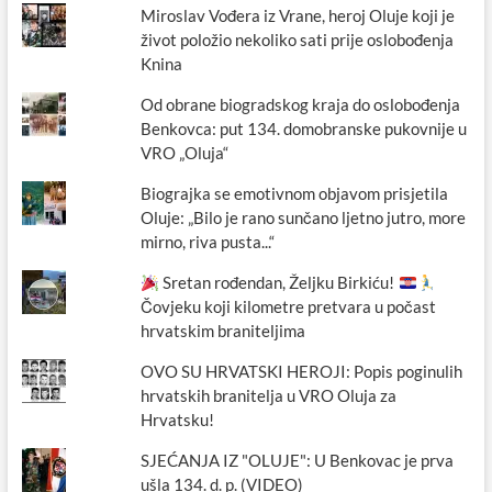
Miroslav Vođera iz Vrane, heroj Oluje koji je
život položio nekoliko sati prije oslobođenja
Knina
Od obrane biogradskog kraja do oslobođenja
Benkovca: put 134. domobranske pukovnije u
VRO „Oluja“
Biograjka se emotivnom objavom prisjetila
Oluje: „Bilo je rano sunčano ljetno jutro, more
mirno, riva pusta...“
Sretan rođendan, Željku Birkiću!
Čovjeku koji kilometre pretvara u počast
hrvatskim braniteljima
OVO SU HRVATSKI HEROJI: Popis poginulih
hrvatskih branitelja u VRO Oluja za
Hrvatsku!
SJEĆANJA IZ "OLUJE": U Benkovac je prva
ušla 134. d. p. (VIDEO)