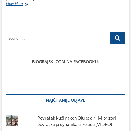
Zadarsko-
View More
filipjanski
bend
„Jeremiah’s“
pobjednici
HGF-
Search
a,
nagradu
…
preuzeli
na
završnom
BIOGRAJSKI.COM NA FACEBOOKU:
tulumu
u
Zaboku
NAJČITANIJE OBJAVE
Povratak kući nakon Oluje: dirljivi prizori
povratka prognanika u Polaču (VIDEO)