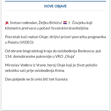
NOVE OBJAVE
Sretan rođendan, Željku Birkiću!
Čovjeku koji
kilometre pretvara u počast hrvatskim braniteljima
Povratak kući nakon Oluje: dirljivi prizori povratka prognanika
u Polaču (VIDEO)
Od obrane biogradskog kraja do oslobođenja Benkovca: put
134. domobranske pukovnije u VRO „Oluja“
Miroslav Vođera iz Vrane, heroj Oluje koji je život položio
nekoliko sati prije oslobođenja Knina
Dan pobjede ne bi smio biti tek fusnota