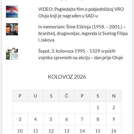
VIDEO: Pogledajte film o pobjedničkoj VRO
Oluja koji je nagrađen u SAD-u
In memoriam: Šime Eškinja (1958. – 2001.) –
branitelj, dragovoljac, legenda iz Svetog Filipa
i Jakova
Šopot, 3. kolovoza 1995. - 1329 srpskih
vojnika spremnih na akciju – dan prije Oluje
KOLOVOZ 2026
P
U
S
Č
P
S
N
1
2
3
4
5
6
7
8
9
10
11
12
13
14
15
16