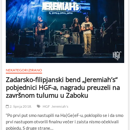
NEKATEGORIZIRANO
Zadarsko-filipjanski bend „Jeremiah’s“
pobjednici HGF-a, nagradu preuzeli na
završnom tulumu u Zaboku
2. lipnja 2018.
HGF
Jeremiah's
“Po prvi put smo nastupili na Ha|Ge|eF-u, poklopilo se i da smo
prvi nastupom otvorili finalnu večer i zaista nismo očekivali
pobjedu. S druge strane…