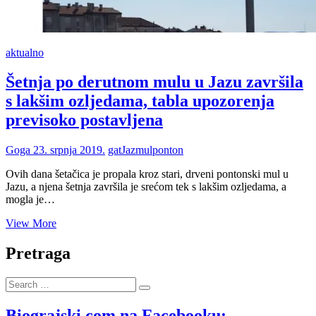
aktualno
Šetnja po derutnom mulu u Jazu završila
s lakšim ozljedama, tabla upozorenja
previsoko postavljena
Goga
23. srpnja 2019.
gat
Jaz
mul
ponton
Ovih dana šetačica je propala kroz stari, drveni pontonski mul u
Jazu, a njena šetnja završila je srećom tek s lakšim ozljedama, a
mogla je…
Šetnja
View More
po
derutnom
Pretraga
mulu
u
Search
Jazu
…
završila
s
Biograjski.com na Facebooku: