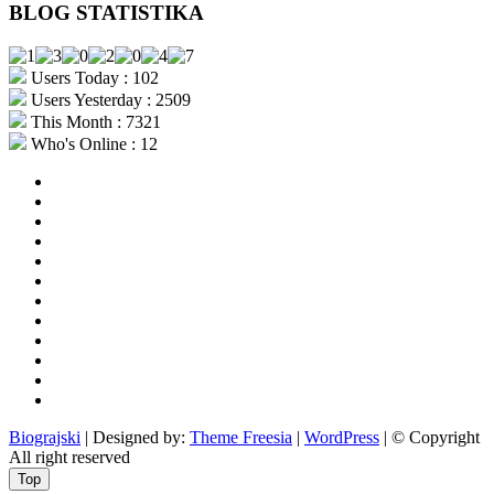
BLOG STATISTIKA
Users Today : 102
Users Yesterday : 2509
This Month : 7321
Who's Online : 12
aktualno
povijest
kultura
i
politika
turizam
i
more
gospodarstvo
i
sport
otoci
i
okolica
rekreacija
odgoj
i
zabava
obrazovanje
recepti
Ciprine
beside
Nekategorizirano
Biograjski
| Designed by:
Theme Freesia
|
WordPress
| © Copyright
All right reserved
Top