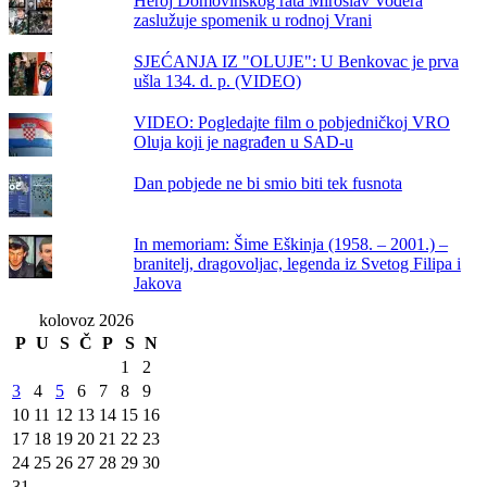
Heroj Domovinskog rata Miroslav Vođera
zaslužuje spomenik u rodnoj Vrani
SJEĆANJA IZ "OLUJE": U Benkovac je prva
ušla 134. d. p. (VIDEO)
VIDEO: Pogledajte film o pobjedničkoj VRO
Oluja koji je nagrađen u SAD-u
Dan pobjede ne bi smio biti tek fusnota
In memoriam: Šime Eškinja (1958. – 2001.) –
branitelj, dragovoljac, legenda iz Svetog Filipa i
Jakova
kolovoz 2026
P
U
S
Č
P
S
N
1
2
3
4
5
6
7
8
9
10
11
12
13
14
15
16
17
18
19
20
21
22
23
24
25
26
27
28
29
30
31