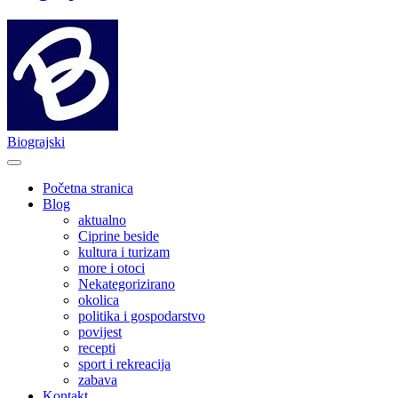
Biograjski
Početna stranica
Blog
aktualno
Ciprine beside
kultura i turizam
more i otoci
Nekategorizirano
okolica
politika i gospodarstvo
povijest
recepti
sport i rekreacija
zabava
Kontakt