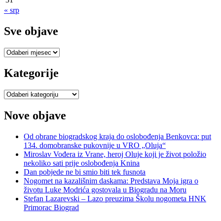
« srp
Sve objave
Sve
objave
Kategorije
Kategorije
Nove objave
Od obrane biogradskog kraja do oslobođenja Benkovca: put
134. domobranske pukovnije u VRO „Oluja“
Miroslav Vođera iz Vrane, heroj Oluje koji je život položio
nekoliko sati prije oslobođenja Knina
Dan pobjede ne bi smio biti tek fusnota
Nogomet na kazališnim daskama: Predstava Moja igra o
životu Luke Modrića gostovala u Biogradu na Moru
Stefan Lazarevski – Lazo preuzima Školu nogometa HNK
Primorac Biograd