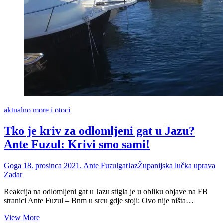
aktualno
more i otoci
Tko je kriv za odlomljeni gat u Jazu?
Ante Fuzul: Krivi smo sami!
Goga
18. prosinca 2021.
Ante Fuzul
gat
Jaz
Županijska lučka uprava
Zadar
Reakcija na odlomljeni gat u Jazu stigla je u obliku objave na FB
stranici Ante Fuzul – Bnm u srcu gdje stoji: Ovo nije ništa…
Tko
View More