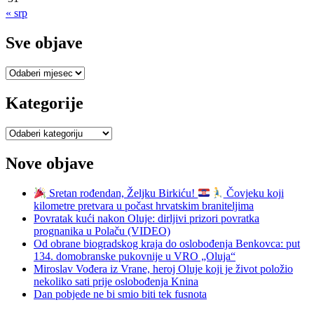
« srp
Sve objave
Sve
objave
Kategorije
Kategorije
Nove objave
Sretan rođendan, Željku Birkiću!
Čovjeku koji
kilometre pretvara u počast hrvatskim braniteljima
Povratak kući nakon Oluje: dirljivi prizori povratka
prognanika u Polaču (VIDEO)
Od obrane biogradskog kraja do oslobođenja Benkovca: put
134. domobranske pukovnije u VRO „Oluja“
Miroslav Vođera iz Vrane, heroj Oluje koji je život položio
nekoliko sati prije oslobođenja Knina
Dan pobjede ne bi smio biti tek fusnota