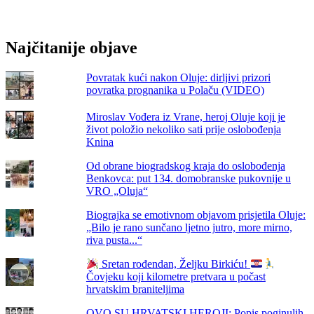
Predsjednika
RH
Zorana
Najčitanije objave
Milanovića
Povratak kući nakon Oluje: dirljivi prizori
povratka prognanika u Polaču (VIDEO)
Miroslav Vođera iz Vrane, heroj Oluje koji je
život položio nekoliko sati prije oslobođenja
Knina
Od obrane biogradskog kraja do oslobođenja
Benkovca: put 134. domobranske pukovnije u
VRO „Oluja“
Biograjka se emotivnom objavom prisjetila Oluje:
„Bilo je rano sunčano ljetno jutro, more mirno,
riva pusta...“
Sretan rođendan, Željku Birkiću!
Čovjeku koji kilometre pretvara u počast
hrvatskim braniteljima
OVO SU HRVATSKI HEROJI: Popis poginulih