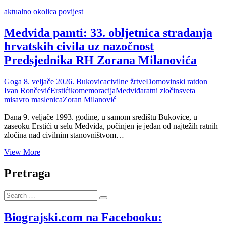
aktualno
okolica
povijest
Medviđa pamti: 33. obljetnica stradanja
hrvatskih civila uz nazočnost
Predsjednika RH Zorana Milanovića
Goga
8. veljače 2026.
Bukovica
civilne žrtve
Domovinski rat
don
Ivan Rončević
Erstići
komemoracija
Medviđa
ratni zločin
sveta
misa
vro maslenica
Zoran Milanović
Dana 9. veljače 1993. godine, u samom središtu Bukovice, u
zaseoku Erstići u selu Medviđa, počinjen je jedan od najtežih ratnih
zločina nad civilnim stanovništvom…
Medviđa
View More
pamti:
33.
Pretraga
obljetnica
stradanja
Search
hrvatskih
…
civila
uz
Biograjski.com na Facebooku:
nazočnost