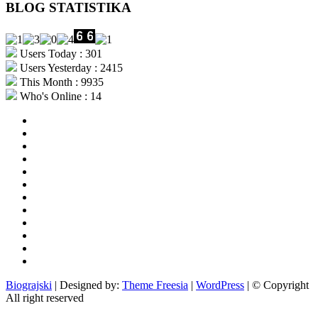
BLOG STATISTIKA
Users Today : 301
Users Yesterday : 2415
This Month : 9935
Who's Online : 14
aktualno
povijest
kultura
i
politika
turizam
i
more
gospodarstvo
i
sport
otoci
i
okolica
rekreacija
odgoj
i
zabava
obrazovanje
recepti
Ciprine
beside
Nekategorizirano
Biograjski
| Designed by:
Theme Freesia
|
WordPress
| © Copyright
All right reserved