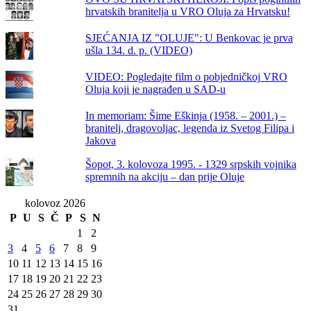
hrvatskih branitelja u VRO Oluja za Hrvatsku!
SJEĆANJA IZ "OLUJE": U Benkovac je prva
ušla 134. d. p. (VIDEO)
VIDEO: Pogledajte film o pobjedničkoj VRO
Oluja koji je nagrađen u SAD-u
In memoriam: Šime Eškinja (1958. – 2001.) –
branitelj, dragovoljac, legenda iz Svetog Filipa i
Jakova
Šopot, 3. kolovoza 1995. - 1329 srpskih vojnika
spremnih na akciju – dan prije Oluje
kolovoz 2026
P
U
S
Č
P
S
N
1
2
3
4
5
6
7
8
9
10
11
12
13
14
15
16
17
18
19
20
21
22
23
24
25
26
27
28
29
30
31