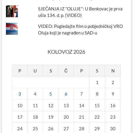
SJEĆANJA IZ "OLUJE": U Benkovac je prva
ušla 134. d. p. (VIDEO)
VIDEO: Pogledajte film o pobjedničkoj VRO
Oluja koji je nagrađen u SAD-u
KOLOVOZ 2026
P
U
S
Č
P
S
N
1
2
3
4
5
6
7
8
9
10
11
12
13
14
15
16
17
18
19
20
21
22
23
24
25
26
27
28
29
30