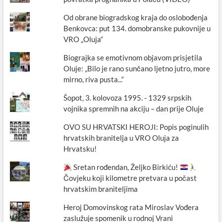
Od obrane biogradskog kraja do oslobođenja
Benkovca: put 134. domobranske pukovnije u
VRO „Oluja“
Biograjka se emotivnom objavom prisjetila
Oluje: „Bilo je rano sunčano ljetno jutro, more
mirno, riva pusta...“
Šopot, 3. kolovoza 1995. - 1329 srpskih
vojnika spremnih na akciju – dan prije Oluje
OVO SU HRVATSKI HEROJI: Popis poginulih
hrvatskih branitelja u VRO Oluja za
Hrvatsku!
Sretan rođendan, Željko Birkiću!
Čovjeku koji kilometre pretvara u počast
hrvatskim braniteljima
Heroj Domovinskog rata Miroslav Vođera
zaslužuje spomenik u rodnoj Vrani