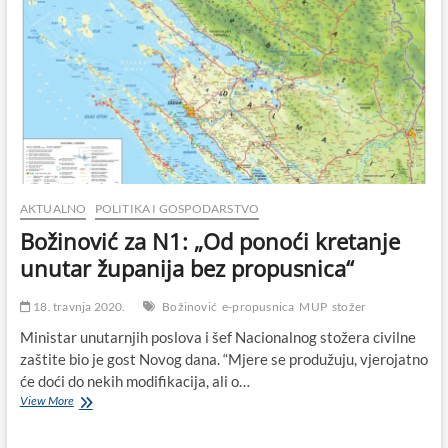
AKTUALNO
POLITIKA I GOSPODARSTVO
Božinović za N1: „Od ponoći kretanje
unutar županija bez propusnica“
18. travnja 2020.
Božinović
e-propusnica
MUP
stožer
Ministar unutarnjih poslova i šef Nacionalnog stožera civilne
zaštite bio je gost Novog dana. “Mjere se produžuju, vjerojatno
će doći do nekih modifikacija, ali o…
Božinović
View More
za
N1: