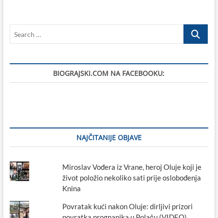
„Od
ponoći
kretanje
Search
unutar
županija
…
bez
propusnica“
BIOGRAJSKI.COM NA FACEBOOKU:
NAJČITANIJE OBJAVE
Miroslav Vođera iz Vrane, heroj Oluje koji je
život položio nekoliko sati prije oslobođenja
Knina
Povratak kući nakon Oluje: dirljivi prizori
povratka prognanika u Polaču (VIDEO)