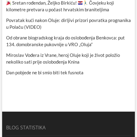
Sretan rođendan, Željko Birkiću!
Čovjeku koji
kilometre pretvara u počast hrvatskim braniteljima
Povratak kući nakon Oluje: dirljivi prizori povratka prognanika
u Polaču (VIDEO)
Od obrane biogradskog kraja do oslobođenja Benkovca: put
134. domobranske pukovnije u VRO „Oluja“
Miroslav Vođera iz Vrane, heroj Oluje koji je život položio
nekoliko sati prije oslobođenja Knina
Dan pobjede ne bi smio biti tek fusnota
BLOG STATISTIKA