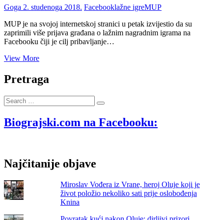
Goga
2. studenoga 2018.
Facebook
lažne igre
MUP
MUP je na svojoj internetskoj stranici u petak izvijestio da su
zaprimili više prijava građana o lažnim nagradnim igrama na
Facebooku čiji je cilj pribavljanje…
MUP
View More
upozorava
na
Pretraga
lažne
nagradne
Search
igre
…
objavljene
putem
Biograjski.com na Facebooku:
Facebooka
Najčitanije objave
Miroslav Vođera iz Vrane, heroj Oluje koji je
život položio nekoliko sati prije oslobođenja
Knina
Povratak kući nakon Oluje: dirljivi prizori