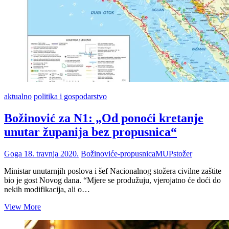
aktualno
politika i gospodarstvo
Božinović za N1: „Od ponoći kretanje
unutar županija bez propusnica“
Goga
18. travnja 2020.
Božinović
e-propusnica
MUP
stožer
Ministar unutarnjih poslova i šef Nacionalnog stožera civilne zaštite
bio je gost Novog dana. “Mjere se produžuju, vjerojatno će doći do
nekih modifikacija, ali o…
Božinović
View More
za
N1: