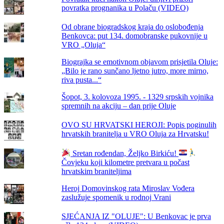
povratka prognanika u Polaču (VIDEO)
Od obrane biogradskog kraja do oslobođenja
Benkovca: put 134. domobranske pukovnije u
VRO „Oluja“
Biograjka se emotivnom objavom prisjetila Oluje:
„Bilo je rano sunčano ljetno jutro, more mirno,
riva pusta...“
Šopot, 3. kolovoza 1995. - 1329 srpskih vojnika
spremnih na akciju – dan prije Oluje
OVO SU HRVATSKI HEROJI: Popis poginulih
hrvatskih branitelja u VRO Oluja za Hrvatsku!
Sretan rođendan, Željko Birkiću!
Čovjeku koji kilometre pretvara u počast
hrvatskim braniteljima
Heroj Domovinskog rata Miroslav Vođera
zaslužuje spomenik u rodnoj Vrani
SJEĆANJA IZ "OLUJE": U Benkovac je prva