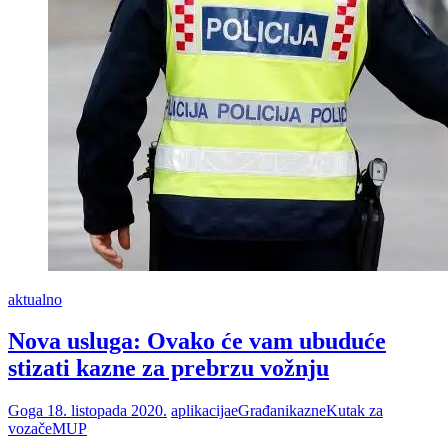
ćete
platiti
300
kuna
kazne
aktualno
Nova usluga: Ovako će vam ubuduće
stizati kazne za prebrzu vožnju
Goga
18. listopada 2020.
aplikacija
eGrađani
kazne
Kutak za
vozače
MUP