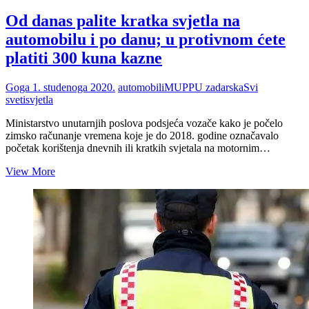
Od danas palite kratka svjetla na
automobilu i po danu; u protivnom ćete
platiti 300 kuna kazne
Goga
1. studenoga 2020.
automobili
MUP
PU zadarska
Svi
sveti
svjetla
Ministarstvo unutarnjih poslova podsjeća vozače kako je počelo
zimsko računanje vremena koje je do 2018. godine označavalo
početak korištenja dnevnih ili kratkih svjetala na motornim…
Od
View More
danas
palite
kratka
svjetla
na
automobilu
i
po
danu;
u
protivnom