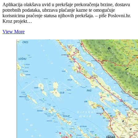
Aplikacija olakšava uvid u prekršaje prekoračenja brzine, dostavu
potrebnih podataka, ubrzava plaćanje kazne te omogućuje
korisnicima praćenje statusa njihovih prekršaja. – piše Poslovni.hr.
Kroz projekt…
Nova
View More
usluga:
Ovako
će
vam
ubuduće
stizati
kazne
za
prebrzu
vožnju