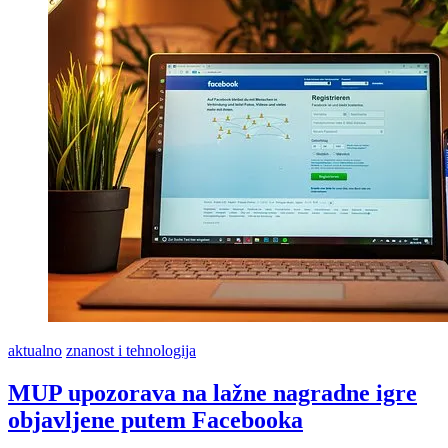
„Od
ponoći
kretanje
unutar
županija
bez
propusnica“
aktualno
znanost i tehnologija
MUP upozorava na lažne nagradne igre
objavljene putem Facebooka