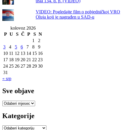
ušla 134. d. p. (VIDEO)
VIDEO: Pogledajte film o pobjedničkoj VRO
Oluja koji je nagrađen u SAD-u
kolovoz 2026
P
U
S
Č
P
S
N
1
2
3
4
5
6
7
8
9
10
11
12
13
14
15
16
17
18
19
20
21
22
23
24
25
26
27
28
29
30
31
« srp
Sve objave
Sve
objave
Kategorije
Kategorije