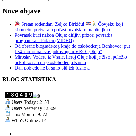
Nove objave
Sretan rođendan, Željko Birkiću!
Čovjeku koji
kilometre pretvara u počast hrvatskim braniteljima
Povratak kući nakon Oluje: dirljivi prizori povratka
prognanika u Polaču (VIDEO)
Od obrane biogradskog kraja do oslobođenja Benkovca: put
134. domobranske pukovnije u VRO „Oluja“
Miroslav Vođera iz Vrane, heroj Oluje koji je život položio
nekoliko sati prije oslobođenja Knina
Dan pobjede ne bi smio biti tek fusnota
BLOG STATISTIKA
Users Today : 2153
Users Yesterday : 2509
This Month : 9372
Who's Online : 14
aktualno