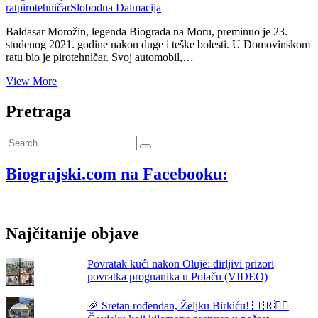
rat
pirotehničar
Slobodna Dalmacija
Baldasar Morožin, legenda Biograda na Moru, preminuo je 23.
studenog 2021. godine nakon duge i teške bolesti. U Domovinskom
ratu bio je pirotehničar. Svoj automobil,…
Oprez
View More
iz
razglasa:
Pretraga
Terenac
„Aro“
Search
Baldasara
…
Morožina
u
Biograjski.com na Facebooku:
službi
obrane
u
Domovinskom
Najčitanije objave
ratu
uzbunjivanjem
spašavao
Povratak kući nakon Oluje: dirljivi prizori
civile
povratka prognanika u Polaču (VIDEO)
🎉 Sretan rođendan, Željku Birkiću! 🇭🇷🏃‍♂️