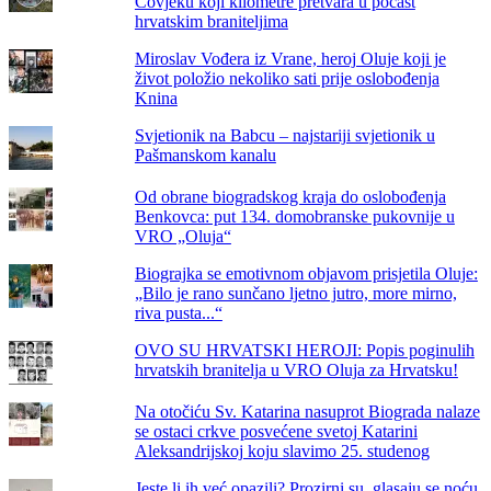
Čovjeku koji kilometre pretvara u počast
hrvatskim braniteljima
Miroslav Vođera iz Vrane, heroj Oluje koji je
život položio nekoliko sati prije oslobođenja
Knina
Svjetionik na Babcu – najstariji svjetionik u
Pašmanskom kanalu
Od obrane biogradskog kraja do oslobođenja
Benkovca: put 134. domobranske pukovnije u
VRO „Oluja“
Biograjka se emotivnom objavom prisjetila Oluje:
„Bilo je rano sunčano ljetno jutro, more mirno,
riva pusta...“
OVO SU HRVATSKI HEROJI: Popis poginulih
hrvatskih branitelja u VRO Oluja za Hrvatsku!
Na otočiću Sv. Katarina nasuprot Biograda nalaze
se ostaci crkve posvećene svetoj Katarini
Aleksandrijskoj koju slavimo 25. studenog
Jeste li ih već opazili? Prozirni su, glasaju se noću