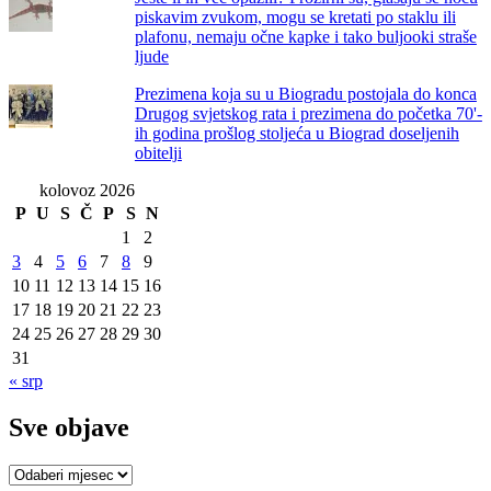
piskavim zvukom, mogu se kretati po staklu ili
plafonu, nemaju očne kapke i tako buljooki straše
ljude
Prezimena koja su u Biogradu postojala do konca
Drugog svjetskog rata i prezimena do početka 70'-
ih godina prošlog stoljeća u Biograd doseljenih
obitelji
kolovoz 2026
P
U
S
Č
P
S
N
1
2
3
4
5
6
7
8
9
10
11
12
13
14
15
16
17
18
19
20
21
22
23
24
25
26
27
28
29
30
31
« srp
Sve objave
Sve