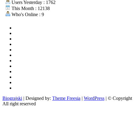
Users Yesterday : 1762
This Month : 12138
Who's Online : 9
aktualno
povijest
kultura
i
politika
turizam
i
more
gospodarstvo
i
sport
otoci
i
okolica
rekreacija
odgoj
i
zabava
obrazovanje
recepti
Ciprine
beside
Nekategorizirano
Biograjski
| Designed by:
Theme Freesia
|
WordPress
| © Copyright
All right reserved