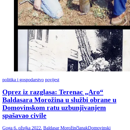
poginuli
Željko
Birkić,
Tihomir
Mitrović,
Neven
Brkić
i
Damir
Vestić,
pripadnici
112.
brigade
HV-
a
politika i gospodarstvo
povijest
Oprez iz razglasa: Terenac „Aro“
Baldasara Morožina u službi obrane u
Domovinskom ratu uzbunjivanjem
spašavao civile
Goga
6. ožujka 2022.
Baldasar Morožin
članak
Domovinski