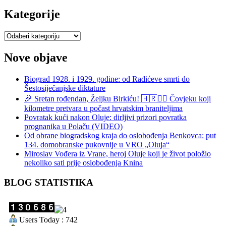
objave
Kategorije
Kategorije
Nove objave
Biograd 1928. i 1929. godine: od Radićeve smrti do
Šestosiječanjske diktature
🎉 Sretan rođendan, Željku Birkiću! 🇭🇷🏃‍♂️ Čovjeku koji
kilometre pretvara u počast hrvatskim braniteljima
Povratak kući nakon Oluje: dirljivi prizori povratka
prognanika u Polaču (VIDEO)
Od obrane biogradskog kraja do oslobođenja Benkovca: put
134. domobranske pukovnije u VRO „Oluja“
Miroslav Vođera iz Vrane, heroj Oluje koji je život položio
nekoliko sati prije oslobođenja Knina
BLOG STATISTIKA
Users Today : 742