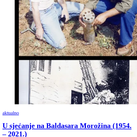
Biogradu
na
Moru
aktualno
U sjećanje na Baldasara Morožina (1954.
– 2021.)