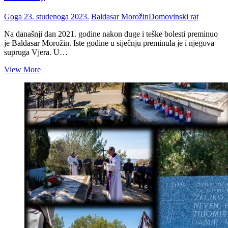
Goga
23. studenoga 2023.
Baldasar Morožin
Domovinski rat
Na današnji dan 2021. godine nakon duge i teške bolesti preminuo
je Baldasar Morožin. Iste godine u siječnju preminula je i njegova
supruga Vjera. U…
U
View More
sjećanje
na
Baldasara
Morožina
(1954.
–
2021.)