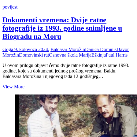
povijest
Dokumenti vremena: Dvije ratne
fotografije iz 1993. godine snimljene u
Biogradu na Moru
Goga
9. kolovoza 2024.
Baldasar Morožin
Danica Dominis
Davor
Morožin
Domovinski rat
Osnovna škola MarijaEškinja
Paul Harris
U ovom prilogu objavit ćemo dvije ratne fotografije iz ratne 1993.
godine, koje su dokumenti jednog prošlog vremena. Baldu,
Baldasara Morožina i njegovog tada 12-godišnjeg…
Dokumenti
View More
vremena:
Dvije
ratne
fotografije
iz
1993.
godine
snimljene
u