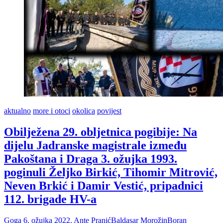
aktualno
more i otoci
okolica
povijest
Obilježena 29. obljetnica pogibije: Na
dijelu Jadranske magistrale između
Pakoštana i Draga 3. ožujka 1993.
poginuli Željko Birkić, Tihomir Mitrović,
Neven Brkić i Damir Vestić, pripadnici
112. brigade HV-a
Goga
6. ožujka 2022.
Ante Pranić
Baldasar Morožin
Boran