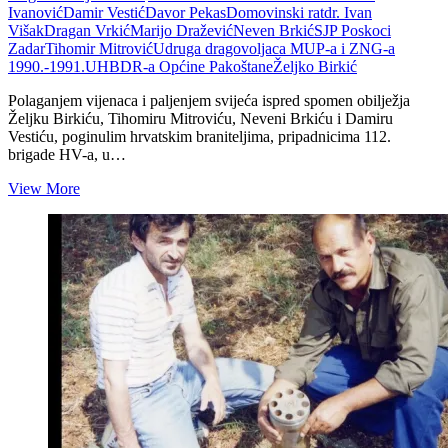
Ivanović
Damir Vestić
Davor Pekas
Domovinski rat
dr. Ivan
Višak
Dragan Vrkić
Marijo Dražević
Neven Brkić
SJP Poskoci
Zadar
Tihomir Mitrović
Udruga dragovoljaca MUP-a i ZNG-a
1990.-1991.
UHBDR-a Općine Pakoštane
Željko Birkić
Polaganjem vijenaca i paljenjem svijeća ispred spomen obilježja
Željku Birkiću, Tihomiru Mitroviću, Neveni Brkiću i Damiru
Vestiću, poginulim hrvatskim braniteljima, pripadnicima 112.
brigade HV-a, u…
Obilježena
View More
29.
obljetnica
pogibije:
Na
dijelu
Jadranske
magistrale
između
Pakoštana
i
Draga
3.
ožujka
1993.