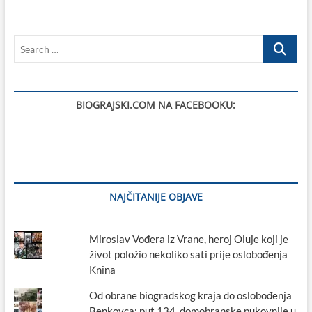
na
Moru:
kad
Search
planovi
ne
…
griju,
a
stvarnost
BIOGRAJSKI.COM NA FACEBOOKU:
hladi
NAJČITANIJE OBJAVE
Miroslav Vođera iz Vrane, heroj Oluje koji je
život položio nekoliko sati prije oslobođenja
Knina
Od obrane biogradskog kraja do oslobođenja
Benkovca: put 134. domobranske pukovnije u