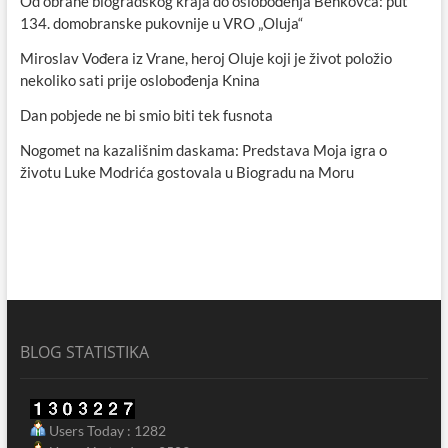
Od obrane biogradskog kraja do oslobođenja Benkovca: put
134. domobranske pukovnije u VRO „Oluja“
Miroslav Vođera iz Vrane, heroj Oluje koji je život položio
nekoliko sati prije oslobođenja Knina
Dan pobjede ne bi smio biti tek fusnota
Nogomet na kazališnim daskama: Predstava Moja igra o
životu Luke Modrića gostovala u Biogradu na Moru
BLOG STATISTIKA
Users Today : 1282