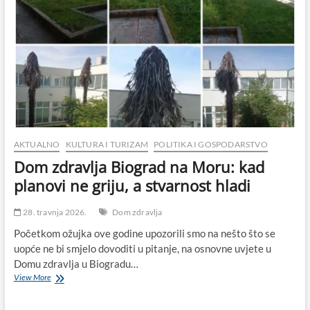
AKTUALNO
KULTURA I TURIZAM
POLITIKA I GOSPODARSTVO
Dom zdravlja Biograd na Moru: kad
planovi ne griju, a stvarnost hladi
28. travnja 2026.
Dom zdravlja
Početkom ožujka ove godine upozorili smo na nešto što se
uopće ne bi smjelo dovoditi u pitanje, na osnovne uvjete u
Domu zdravlja u Biogradu…
Dom
View More
zdravlja
Biograd