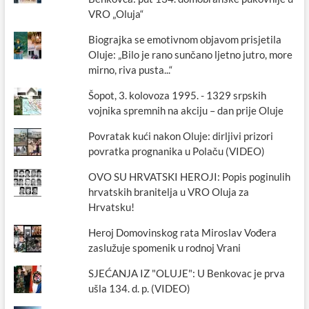
VRO „Oluja“
Biograjka se emotivnom objavom prisjetila
Oluje: „Bilo je rano sunčano ljetno jutro, more
mirno, riva pusta...“
Šopot, 3. kolovoza 1995. - 1329 srpskih
vojnika spremnih na akciju – dan prije Oluje
Povratak kući nakon Oluje: dirljivi prizori
povratka prognanika u Polaču (VIDEO)
OVO SU HRVATSKI HEROJI: Popis poginulih
hrvatskih branitelja u VRO Oluja za
Hrvatsku!
Heroj Domovinskog rata Miroslav Vođera
zaslužuje spomenik u rodnoj Vrani
SJEĆANJA IZ "OLUJE": U Benkovac je prva
ušla 134. d. p. (VIDEO)