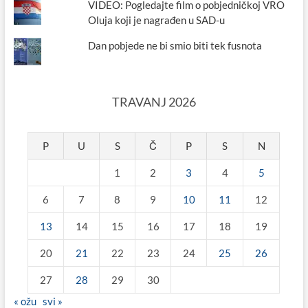
VIDEO: Pogledajte film o pobjedničkoj VRO
Oluja koji je nagrađen u SAD-u
Dan pobjede ne bi smio biti tek fusnota
TRAVANJ 2026
P
U
S
Č
P
S
N
1
2
3
4
5
6
7
8
9
10
11
12
13
14
15
16
17
18
19
20
21
22
23
24
25
26
27
28
29
30
« ožu
svi »