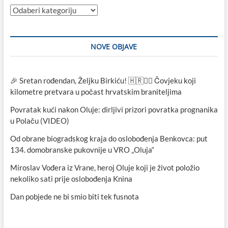
Kategorije
NOVE OBJAVE
🎉 Sretan rođendan, Željku Birkiću! 🇭🇷🏃‍♂️ Čovjeku koji
kilometre pretvara u počast hrvatskim braniteljima
Povratak kući nakon Oluje: dirljivi prizori povratka prognanika
u Polaču (VIDEO)
Od obrane biogradskog kraja do oslobođenja Benkovca: put
134. domobranske pukovnije u VRO „Oluja“
Miroslav Vođera iz Vrane, heroj Oluje koji je život položio
nekoliko sati prije oslobođenja Knina
Dan pobjede ne bi smio biti tek fusnota