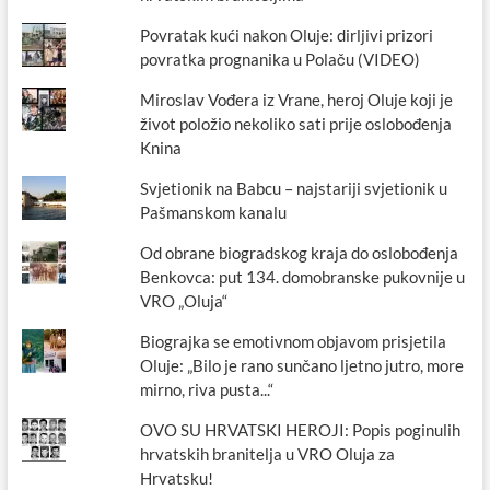
Povratak kući nakon Oluje: dirljivi prizori
povratka prognanika u Polaču (VIDEO)
Miroslav Vođera iz Vrane, heroj Oluje koji je
život položio nekoliko sati prije oslobođenja
Knina
Svjetionik na Babcu – najstariji svjetionik u
Pašmanskom kanalu
Od obrane biogradskog kraja do oslobođenja
Benkovca: put 134. domobranske pukovnije u
VRO „Oluja“
Biograjka se emotivnom objavom prisjetila
Oluje: „Bilo je rano sunčano ljetno jutro, more
mirno, riva pusta...“
OVO SU HRVATSKI HEROJI: Popis poginulih
hrvatskih branitelja u VRO Oluja za
Hrvatsku!