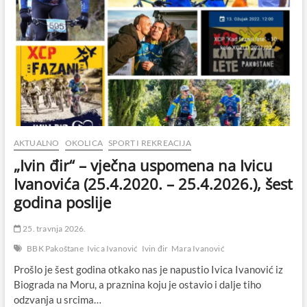
AKTUALNO
OKOLICA
SPORT I REKREACIJA
„Ivin đir“ – vječna uspomena na Ivicu
Ivanovića (25.4.2020. – 25.4.2026.), šest
godina poslije
25. travnja 2026.
BBK Pakoštane
Ivica Ivanović
Ivin đir
Mara Ivanović
Prošlo je šest godina otkako nas je napustio Ivica Ivanović iz
Biograda na Moru, a praznina koju je ostavio i dalje tiho
odzvanja u srcima…