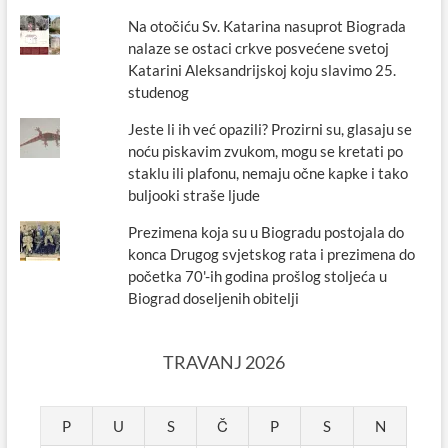
Na otočiću Sv. Katarina nasuprot Biograda
nalaze se ostaci crkve posvećene svetoj
Katarini Aleksandrijskoj koju slavimo 25.
studenog
Jeste li ih već opazili? Prozirni su, glasaju se
noću piskavim zvukom, mogu se kretati po
staklu ili plafonu, nemaju očne kapke i tako
buljooki straše ljude
Prezimena koja su u Biogradu postojala do
konca Drugog svjetskog rata i prezimena do
početka 70'-ih godina prošlog stoljeća u
Biograd doseljenih obitelji
TRAVANJ 2026
P
U
S
Č
P
S
N