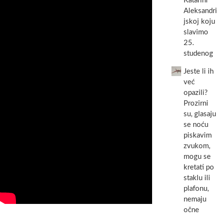
Katarini
Aleksandri
jskoj koju
slavimo
25.
studenog
Jeste li ih
već
opazili?
Prozirni
su, glasaju
se noću
piskavim
zvukom,
mogu se
kretati po
staklu ili
plafonu,
nemaju
očne