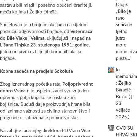
Oluje:
sastavu bili mladi i posebno obučeni branitelji,
„Bilo je
među kojima i Željko Đinđić.
rano
sunčano
Sudjelovao je u brojnim akcijama na cijelom
ljetno
području odgovornosti brigade, od
Veterinaca
jutro,
do Bile Vlake i Velima
, uključujući i
napad na
more
Lišane Tinjske 23. studenoga 1991. godine
,
mirno, riva
jednu od prvih ozbiljnijih borbenih akcija
pusta...“
brigade.
In
Kobna zadaća na predjelu Sokoluša
memoriam
: Željko
Zbog iznenadnog početka rata,
Poljoprivredno
Baradić –
dobro Vrana
nije uspjelo izvući svu vrijednu
Brašo (†
opremu s polja koja su se našla u zoni
23.
bojišnice. Budući da je proizvodnja hrane bila
veljače
od iznimne važnosti za civilno stanovništvo i
2025.)
prognanike, zatražena je pomoć vojske.
OVO SU
Na zahtjev tadašnjeg direktora PD Vrana
Vice
HRVATSKI