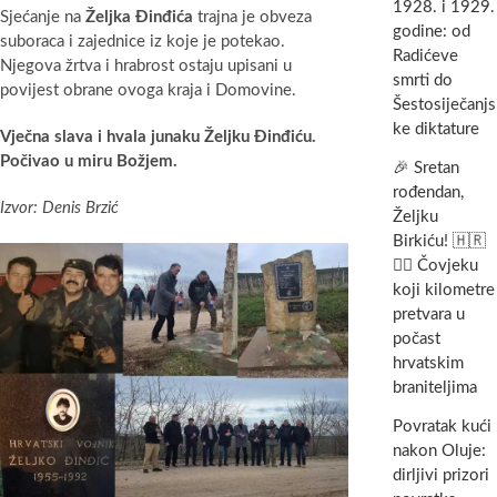
1928. i 1929.
Sjećanje na
Željka Đinđića
trajna je obveza
godine: od
suboraca i zajednice iz koje je potekao.
Radićeve
Njegova žrtva i hrabrost ostaju upisani u
smrti do
povijest obrane ovoga kraja i Domovine.
Šestosiječanjs
ke diktature
Vječna slava i hvala junaku Željku Đinđiću.
Počivao u miru Božjem.
🎉 Sretan
rođendan,
Izvor: Denis Brzić
Željku
Birkiću! 🇭🇷
🏃‍♂️ Čovjeku
koji kilometre
pretvara u
počast
hrvatskim
braniteljima
Povratak kući
nakon Oluje:
dirljivi prizori