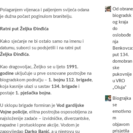
Od obrane
Polaganjem vijenaca i paljenjem svijeća odana
biogradsk
je dužna počast poginulom branitelju.
og kraja
do
Ratni put Željka Đinđića
oslobođe
Kako sjećanje ne bi ostalo samo na imenu i
nja
datumu, suborci su podsjetili i na ratni put
Benkovca:
Željka Đinđića
.
put 134.
domobran
Kao dragovoljac, Željko se u ljeto
1991.
ske
godine
uključuje u prve osnovane postrojbe na
pukovnije
biogradskom području –
1. bojnu 112. brigade
,
u VRO
koja kasnije ulazi u sastav
134. brigade
i
„Oluja“
postaje
1. pješačka bojna
.
Biograjka
se
U sklopu brigade formiran je
Vod gardijske
emotivno
Vojne policije
, elitna postrojba osposobljena za
m
najsloženije zadaće – izvidničke, diverzantske,
objavom
napadne i protuoklopne akcije. Vodom je
prisjetila
zapovijedao
Darko Banić
, a u njegovu su