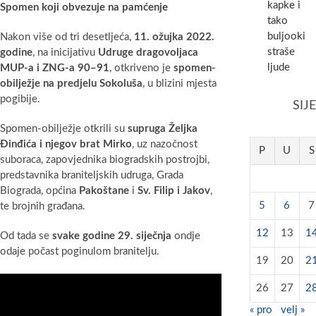
kapke i
Spomen koji obvezuje na pamćenje
tako
buljooki
Nakon više od tri desetljeća,
11. ožujka 2022.
straše
godine
, na inicijativu
Udruge dragovoljaca
ljude
MUP-a i ZNG-a 90–91
, otkriveno je
spomen-
obilježje na predjelu Sokoluša
, u blizini mjesta
pogibije.
SIJ
Spomen-obilježje otkrili su
supruga Željka
Đinđića i njegov brat Mirko
, uz nazočnost
P
U
S
suboraca, zapovjednika biogradskih postrojbi,
predstavnika braniteljskih udruga, Grada
Biograda, općina
Pakoštane
i
Sv. Filip i Jakov
,
5
6
7
te brojnih građana.
12
13
1
Od tada se
svake godine 29. siječnja
ondje
odaje počast poginulom branitelju.
19
20
2
26
27
2
« pro
velj »