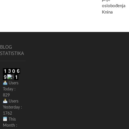
oslobođenja
Knina
BLOG
STATISTIKA
Users
Today :
829
Users
Yesterday :
1762
This
Month :