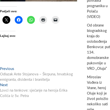
povratka
prognanika u
Podjeli ovo:
Polaču
(VIDEO)
Od obrane
biogradskog
Lajkaj ovo:
kraja do
oslobođenja
Benkovca: put
134.
domobranske
pukovnije u
Navigacija
VRO „Oluja“
Previous
Previous
post:
Odlazak Ante Stojanova – Škrpuna, hrvatskog
objava
Miroslav
emigranta, disidenta i branitelja
Vođera iz
Next
Next
Vrane, heroj
post:
Lovci na tenkove: sjećanje na heroja Erika
Oluje koji je
Colića iz Sv. Petra
život položio
nekoliko sati
prije