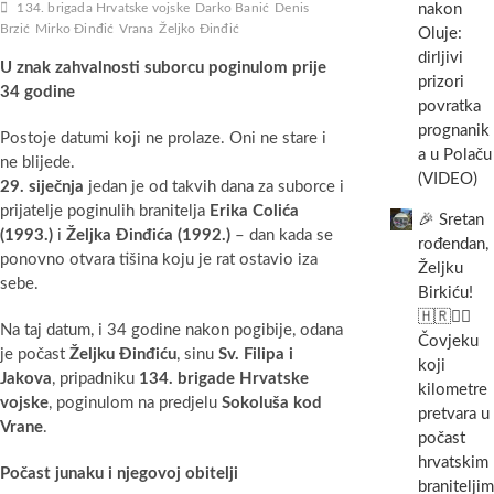
nakon
134. brigada Hrvatske vojske
Darko Banić
Denis
Brzić
Mirko Đinđić
Vrana
Željko Đinđić
Oluje:
dirljivi
U znak zahvalnosti suborcu poginulom prije
prizori
34 godine
povratka
prognanik
Postoje datumi koji ne prolaze. Oni ne stare i
a u Polaču
ne blijede.
(VIDEO)
29. siječnja
jedan je od takvih dana za suborce i
prijatelje poginulih branitelja
Erika Colića
🎉 Sretan
(1993.)
i
Željka Đinđića (1992.)
– dan kada se
rođendan,
ponovno otvara tišina koju je rat ostavio iza
Željku
sebe.
Birkiću!
🇭🇷🏃‍♂️
Na taj datum, i 34 godine nakon pogibije, odana
Čovjeku
je počast
Željku Đinđiću
, sinu
Sv. Filipa i
koji
Jakova
, pripadniku
134. brigade Hrvatske
kilometre
vojske
, poginulom na predjelu
Sokoluša kod
pretvara u
Vrane
.
počast
hrvatskim
Počast junaku i njegovoj obitelji
braniteljim