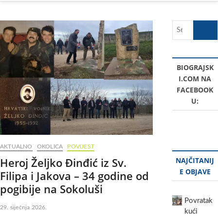
Search
…
BIOGRAJSK
I.COM NA
FACEBOOK
U:
AKTUALNO
OKOLICA
POVIJEST
Heroj Željko Đinđić iz Sv.
NAJČITANIJ
E OBJAVE
Filipa i Jakova – 34 godine od
pogibije na Sokoluši
Povratak
29. siječnja 2026.
kući