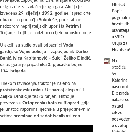
Prtenjače
, zapovjednik
134. brigade
odobrava
HEROJI:
osiguranje za izvlačenje agregata. Akcija je
Popis
izvedena
29. siječnja 1992. godine
, ispred crte
poginulih
obrane, na području
Sokoluše
, pod stalnim
hrvatskih
nadzorom neprijateljskih uporišta
Petrim
i
branitelja
Trojan
, s kojih je nadzirano cijelo Vransko polje.
u VRO
Oluja za
U akciji su sudjelovali pripadnici
Voda
Hrvatsku!
gardijske Vojne policije
– zapovjednik
Darko
Banić
,
Ivica Kapitanović – Šulc
i
Željko Đinđić
,
Na
uz osiguranje pripadnika
3. pješačke bojne
otočiću
134. brigade
.
Sv.
Katarina
Tijekom izvlačenja, traktor je naletio na
nasuprot
protutenkovsku minu
. U snažnoj eksploziji
Biograda
Željko Đinđić
je teško ranjen. Hitno je
nalaze se
prevezen u
Ortopedsku bolnicu Biograd
, gdje
ostaci
je, unatoč naporima liječnika, u prijepodnevnim
crkve
satima
preminuo od zadobivenih ozljeda
.
posvećen
e svetoj