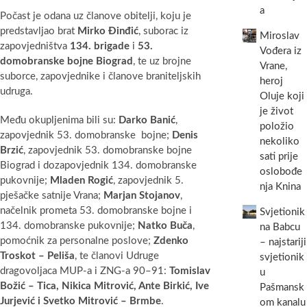
a
Počast je odana uz članove obitelji, koju je
predstavljao brat
Mirko Đinđić
, suborac iz
Miroslav
zapovjedništva
134. brigade
i
53.
Vođera iz
domobranske bojne Biograd
, te uz brojne
Vrane,
suborce, zapovjednike i članove braniteljskih
heroj
udruga.
Oluje koji
je život
Među okupljenima bili su:
Darko Banić
,
položio
zapovjednik 53. domobranske bojne;
Denis
nekoliko
Brzić
, zapovjednik 53. domobranske bojne
sati prije
Biograd i dozapovjednik 134. domobranske
oslobođe
pukovnije;
Mladen Rogić
, zapovjednik 5.
nja Knina
pješačke satnije Vrana;
Marjan Stojanov
,
načelnik prometa 53. domobranske bojne i
Svjetionik
134. domobranske pukovnije;
Natko Buča
,
na Babcu
pomoćnik za personalne poslove;
Zdenko
– najstariji
Troskot – Peliša
, te članovi Udruge
svjetionik
dragovoljaca MUP-a i ZNG-a 90–91:
Tomislav
u
Božić – Tica, Nikica Mitrović, Ante Birkić, Ive
Pašmansk
Jurjević i Svetko Mitrović – Brmbe
.
om kanalu