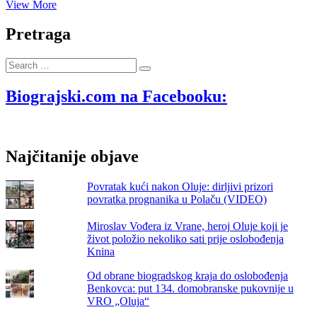
Heroj
View More
Željko
Đinđić
Pretraga
iz
Sv.
Search
Filipa
…
i
Jakova
Biograjski.com na Facebooku:
–
34
godine
od
Najčitanije objave
pogibije
na
Sokoluši
Povratak kući nakon Oluje: dirljivi prizori
povratka prognanika u Polaču (VIDEO)
Miroslav Vođera iz Vrane, heroj Oluje koji je
život položio nekoliko sati prije oslobođenja
Knina
Od obrane biogradskog kraja do oslobođenja
Benkovca: put 134. domobranske pukovnije u
VRO „Oluja“