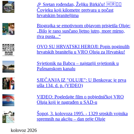
🎉 Sretan rođendan, Željku Birkiću! 🇭🇷🏃‍♂️
Čovjeku koji kilometre pretvara u počast
hrvatskim braniteljima
Biograjka se emotivnom objavom prisjetila Oluje:
„Bilo je rano sunčano ljetno jutro, more mirno,
riva pusta...“
OVO SU HRVATSKI HEROJI: Popis poginulih
hrvatskih branitelja u VRO Oluja za Hrvatsku!
Svjetionik na Babcu – najstariji svjetionik u
Pašmanskom kanalu
SJEĆANJA IZ "OLUJE": U Benkovac je prva
ušla 134. d. p. (VIDEO)
VIDEO: Pogledajte film o pobjedničkoj VRO
Oluja koji je nagrađen u SAD-u
Šopot, 3. kolovoza 1995. - 1329 srpskih vojnika
spremnih na akciju – dan prije Oluje
kolovoz 2026