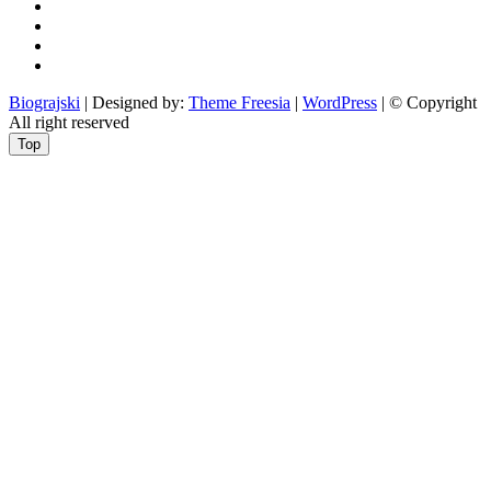
i
zabava
obrazovanje
recepti
Ciprine
beside
Nekategorizirano
Biograjski
| Designed by:
Theme Freesia
|
WordPress
| © Copyright
All right reserved
Top