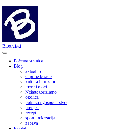
Biograjski
Početna stranica
Blog
aktualno
Ciprine beside
kultura i turizam
more i otoci
Nekategorizirano
okolica
politika i gospodarstvo
povijest
recepti
sport i rekreacija
zabava
Kontakt