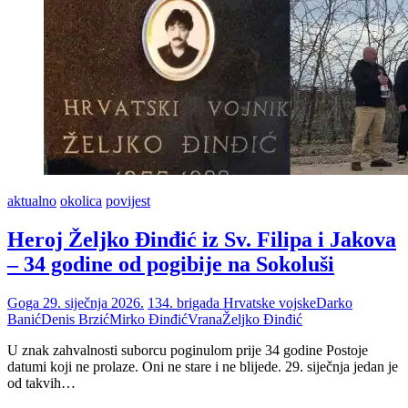
aktualno
okolica
povijest
Heroj Željko Đinđić iz Sv. Filipa i Jakova
– 34 godine od pogibije na Sokoluši
Goga
29. siječnja 2026.
134. brigada Hrvatske vojske
Darko
Banić
Denis Brzić
Mirko Đinđić
Vrana
Željko Đinđić
U znak zahvalnosti suborcu poginulom prije 34 godine Postoje
datumi koji ne prolaze. Oni ne stare i ne blijede. 29. siječnja jedan je
od takvih…