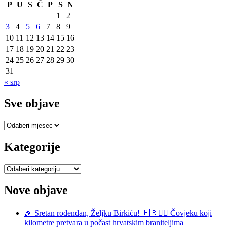
P
U
S
Č
P
S
N
1
2
3
4
5
6
7
8
9
10
11
12
13
14
15
16
17
18
19
20
21
22
23
24
25
26
27
28
29
30
31
« srp
Sve objave
Sve
objave
Kategorije
Kategorije
Nove objave
🎉 Sretan rođendan, Željku Birkiću! 🇭🇷🏃‍♂️ Čovjeku koji
kilometre pretvara u počast hrvatskim braniteljima