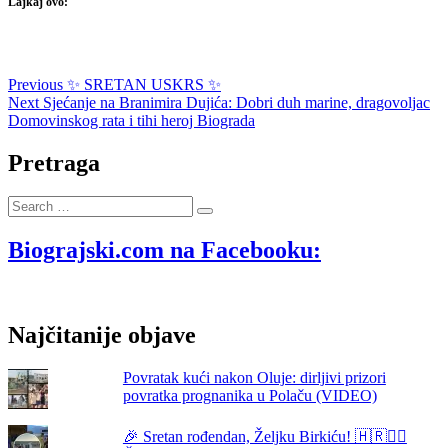
Lajkaj ovo:
Navigacija
Previous
Previous
✨ SRETAN USKRS ✨
Next
post:
Next
Sjećanje na Branimira Dujića: Dobri duh marine, dragovoljac
objava
post:
Domovinskog rata i tihi heroj Biograda
Pretraga
Search
…
Biograjski.com na Facebooku:
Najčitanije objave
Povratak kući nakon Oluje: dirljivi prizori
povratka prognanika u Polaču (VIDEO)
🎉 Sretan rođendan, Željku Birkiću! 🇭🇷🏃‍♂️