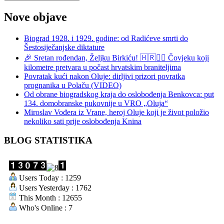
Nove objave
Biograd 1928. i 1929. godine: od Radićeve smrti do
Šestosiječanjske diktature
🎉 Sretan rođendan, Željku Birkiću! 🇭🇷🏃‍♂️ Čovjeku koji
kilometre pretvara u počast hrvatskim braniteljima
Povratak kući nakon Oluje: dirljivi prizori povratka
prognanika u Polaču (VIDEO)
Od obrane biogradskog kraja do oslobođenja Benkovca: put
134. domobranske pukovnije u VRO „Oluja“
Miroslav Vođera iz Vrane, heroj Oluje koji je život položio
nekoliko sati prije oslobođenja Knina
BLOG STATISTIKA
Users Today : 1259
Users Yesterday : 1762
This Month : 12655
Who's Online : 7