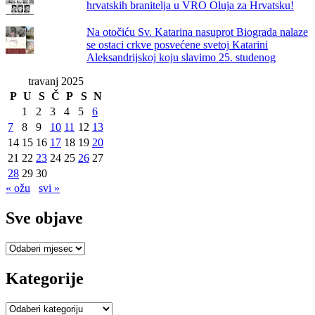
hrvatskih branitelja u VRO Oluja za Hrvatsku!
Na otočiću Sv. Katarina nasuprot Biograda nalaze
se ostaci crkve posvećene svetoj Katarini
Aleksandrijskoj koju slavimo 25. studenog
travanj 2025
P
U
S
Č
P
S
N
1
2
3
4
5
6
7
8
9
10
11
12
13
14
15
16
17
18
19
20
21
22
23
24
25
26
27
28
29
30
« ožu
svi »
Sve objave
Sve
objave
Kategorije
Kategorije