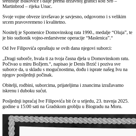
središnje Bukovice i dalje prema državnoj granici kod Srb –
Martinbrod – rijeka Unac.
Svoje vojne obveze izvršavao je savjesno, odgovorno i s velikim
srcem pravovremeno i kvalitetno.
Nositelj je Spomenice Domovinskog rata 1990., medalje “Oluja”, te
je bio sudionik vojno-redarstvene operacije “Maslenica”.“
Od Ive Filipovića opraštaju se ovih dana njegovi suborci:
„Dragi suborče, hvala ti za tvoja časna djela u Domovinskom ratu.
Počivao u miru Božjem.“, napisao je Denis Brzić i poziva sve
suborce da, u skladu s mogućnostima, dođu i isprate našeg Ivu na
njegov posljednji počinak.
Obitelji, rodbini, suborcima, prijateljima i znancima izražavamo
iskrenu i duboku sućut.
Posljednji ispraćaj Ive Filipovića bit će u srijedu, 23. travnja 2025.
godine u 15:00 sati na Gradskom groblju u Biogradu na Moru.