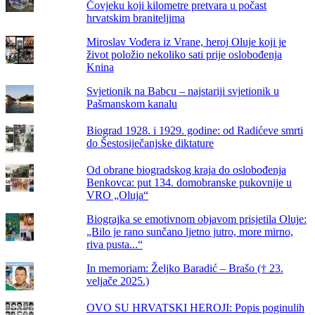
Čovjeku koji kilometre pretvara u počast
hrvatskim braniteljima
Miroslav Vođera iz Vrane, heroj Oluje koji je
život položio nekoliko sati prije oslobođenja
Knina
Svjetionik na Babcu – najstariji svjetionik u
Pašmanskom kanalu
Biograd 1928. i 1929. godine: od Radićeve smrti
do Šestosiječanjske diktature
Od obrane biogradskog kraja do oslobođenja
Benkovca: put 134. domobranske pukovnije u
VRO „Oluja“
Biograjka se emotivnom objavom prisjetila Oluje:
„Bilo je rano sunčano ljetno jutro, more mirno,
riva pusta...“
In memoriam: Željko Baradić – Brašo († 23.
veljače 2025.)
OVO SU HRVATSKI HEROJI: Popis poginulih