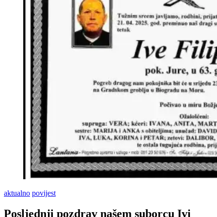
aktualno
povijest
Posljednji pozdrav našem suborcu Ivi