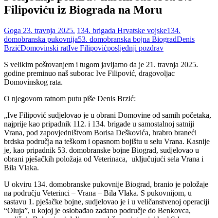
Filipoviću iz Biograda na Moru
Goga
23. travnja 2025.
134. brigada Hrvatske vojske
134.
domobranska pukovnija
53. domobranska bojna Biograd
Denis
Brzić
Domovinski rat
Ive Filipović
posljednji pozdrav
S velikim poštovanjem i tugom javljamo da je 21. travnja 2025.
godine preminuo naš suborac Ive Filipović, dragovoljac
Domovinskog rata.
O njegovom ratnom putu piše Denis Brzić:
„Ive Filipović sudjelovao je u obrani Domovine od samih početaka,
najprije kao pripadnik 112. i 134. brigade u samostalnoj satniji
Vrana, pod zapovjedništvom Borisa Deškovića, hrabro braneći
brdska područja na teškom i opasnom bojištu u selu Vrana. Kasnije
je, kao pripadnik 53. domobranske bojne Biograd, sudjelovao u
obrani pješačkih položaja od Veterinaca, uključujući sela Vrana i
Bila Vlaka.
U okviru 134. domobranske pukovnije Biograd, branio je položaje
na području Veterinci – Vrana – Bila Vlaka. S pukovnijom, u
sastavu 1. pješačke bojne, sudjelovao je i u veličanstvenoj operaciji
“Oluja”, u kojoj je oslobađao zadano područje do Benkovca,