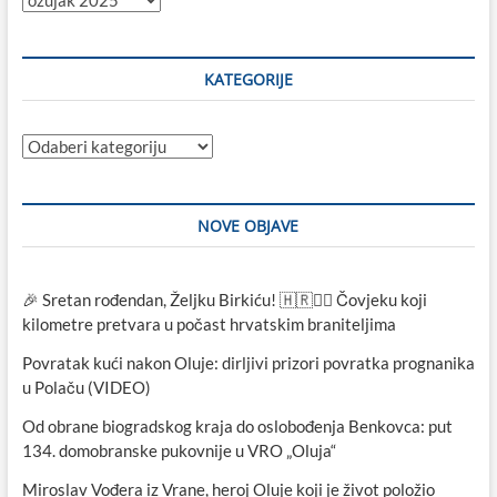
objave
KATEGORIJE
Kategorije
NOVE OBJAVE
🎉 Sretan rođendan, Željku Birkiću! 🇭🇷🏃‍♂️ Čovjeku koji
kilometre pretvara u počast hrvatskim braniteljima
Povratak kući nakon Oluje: dirljivi prizori povratka prognanika
u Polaču (VIDEO)
Od obrane biogradskog kraja do oslobođenja Benkovca: put
134. domobranske pukovnije u VRO „Oluja“
Miroslav Vođera iz Vrane, heroj Oluje koji je život položio