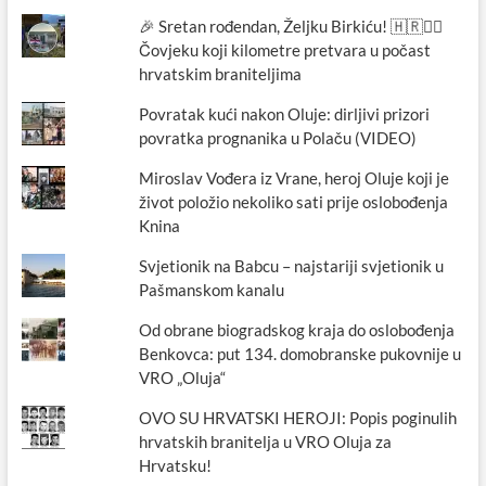
Željko
🎉 Sretan rođendan, Željku Birkiću! 🇭🇷🏃‍♂️
Birkić,
Čovjeku koji kilometre pretvara u počast
Neven
Brkić
hrvatskim braniteljima
i
Damir
Povratak kući nakon Oluje: dirljivi prizori
Vestić
povratka prognanika u Polaču (VIDEO)
Miroslav Vođera iz Vrane, heroj Oluje koji je
život položio nekoliko sati prije oslobođenja
Knina
Svjetionik na Babcu – najstariji svjetionik u
Pašmanskom kanalu
Od obrane biogradskog kraja do oslobođenja
Benkovca: put 134. domobranske pukovnije u
VRO „Oluja“
OVO SU HRVATSKI HEROJI: Popis poginulih
hrvatskih branitelja u VRO Oluja za
Hrvatsku!