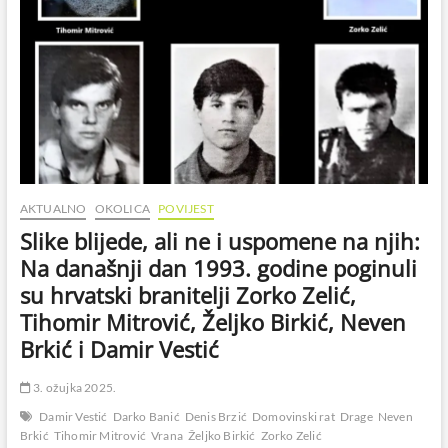
AKTUALNO
OKOLICA
POVIJEST
Slike blijede, ali ne i uspomene na njih:
Na današnji dan 1993. godine poginuli
su hrvatski branitelji Zorko Zelić,
Tihomir Mitrović, Željko Birkić, Neven
Brkić i Damir Vestić
3. ožujka 2025.
Damir Vestić
Darko Banić
Denis Brzić
Domovinski rat
Drage
Neven
Brkić
Tihomir Mitrović
Vrana
Željko Birkić
Zorko Zelić