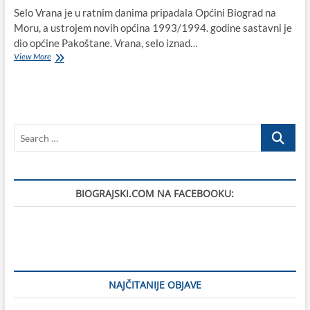
Selo Vrana je u ratnim danima pripadala Općini Biograd na
Moru, a ustrojem novih općina 1993/1994. godine sastavni je
dio općine Pakoštane. Vrana, selo iznad…
Slike
View More
blijede,
ali
ne
i
uspomene
Search
na
njih:
…
Na
današnji
dan
BIOGRAJSKI.COM NA FACEBOOKU:
1993.
godine
poginuli
su
hrvatski
branitelji
Zorko
Zelić,
NAJČITANIJE OBJAVE
Tihomir
Mitrović,