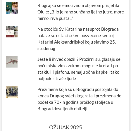
Biograjka se emotivnom objavom prisjetila
Oluje: „Bilo je rano sunčano ljetno jutro, more
mirno, riva pusta...“
Na otočiću Sv. Katarina nasuprot Biograda
nalaze se ostaci crkve posvećene svetoj
Katarini Aleksandrijskoj koju slavimo 25.
studenog
Jeste li ih već opazili? Prozirni su, glasaju se
noću piskavim zvukom, mogu se kretati po
staklu ili plafonu, nemaju očne kapke i tako
buljooki straše ljude
Prezimena koja su u Biogradu postojala do
konca Drugog svjetskog rata i prezimena do
početka 70'-ih godina prošlog stoljeća u
Biograd doseljenih obitelji
OŽUJAK 2025