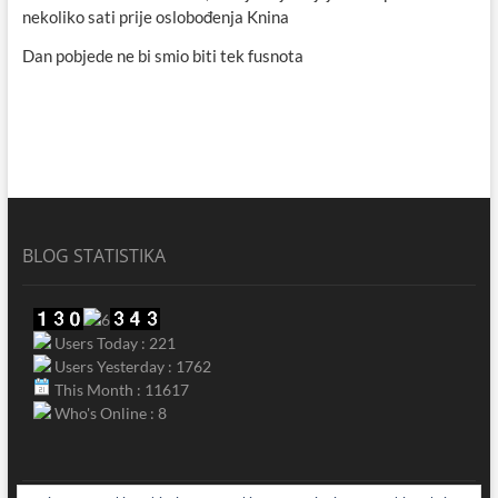
nekoliko sati prije oslobođenja Knina
Dan pobjede ne bi smio biti tek fusnota
BLOG STATISTIKA
Users Today : 221
Users Yesterday : 1762
This Month : 11617
Who's Online : 8